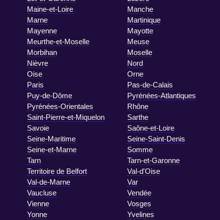
Maine-et-Loire
Manche
Marne
Martinique
Mayenne
Mayotte
Meurthe-et-Moselle
Meuse
Morbihan
Moselle
Nièvre
Nord
Oise
Orne
Paris
Pas-de-Calais
Puy-de-Dôme
Pyrénées-Atlantiques
Pyrénées-Orientales
Rhône
Saint-Pierre-et-Miquelon
Sarthe
Savoie
Saône-et-Loire
Seine-Maritime
Seine-Saint-Denis
Seine-et-Marne
Somme
Tarn
Tarn-et-Garonne
Territoire de Belfort
Val-d'Oise
Val-de-Marne
Var
Vaucluse
Vendée
Vienne
Vosges
Yonne
Yvelines