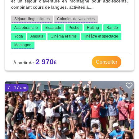
et un séjour d’aventure en montagne pour adolescents,
combinant cours de langues, activités à...
Séjours linguistiques
Colonies de vacances
Accrobranche
Escalade
Pêche
Rafting
Rando
Yoga
Anglais
Cinéma et films
Théâtre et spectacle
Montagne
2 970
Consulter
7 - 17 ans