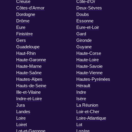
Creuse
Côte-d'Or
Côtes-d'Armor
Deux-Sèvres
Dordogne
Doubs
Drôme
Essonne
Eure
Eure-et-Loir
Finistère
Gard
Gers
Gironde
Guadeloupe
Guyane
Haut-Rhin
Haute-Corse
Haute-Garonne
Haute-Loire
Haute-Marne
Haute-Savoie
Haute-Saône
Haute-Vienne
Hautes-Alpes
Hautes-Pyrénées
Hauts-de-Seine
Hérault
Ille-et-Vilaine
Indre
Indre-et-Loire
Isère
Jura
La Réunion
Landes
Loir-et-Cher
Loire
Loire-Atlantique
Loiret
Lot
Lot-et-Garonne
Lozère