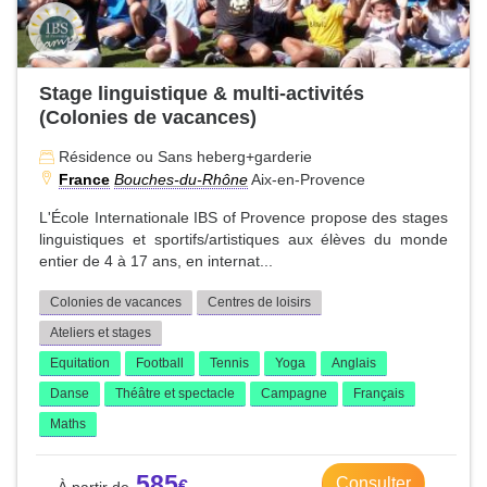
Stage linguistique & multi-activités
(Colonies de vacances)
Résidence ou Sans heberg+garderie
France
Bouches-du-Rhône
Aix-en-Provence
L'École Internationale IBS of Provence propose des stages
linguistiques et sportifs/artistiques aux élèves du monde
entier de 4 à 17 ans, en internat...
Colonies de vacances
Centres de loisirs
Ateliers et stages
Equitation
Football
Tennis
Yoga
Anglais
Danse
Théâtre et spectacle
Campagne
Français
Maths
585
Consulter