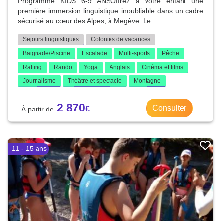
Programme KIDS 6-9 ANSOffrez à votre enfant une
première immersion linguistique inoubliable dans un cadre
sécurisé au cœur des Alpes, à Megève. Le...
Séjours linguistiques
Colonies de vacances
Baignade/Piscine
Escalade
Multi-sports
Pêche
Rafting
Rando
Yoga
Anglais
Cinéma et films
Journalisme
Théâtre et spectacle
Montagne
2 870
Consulter
11 - 15 ans