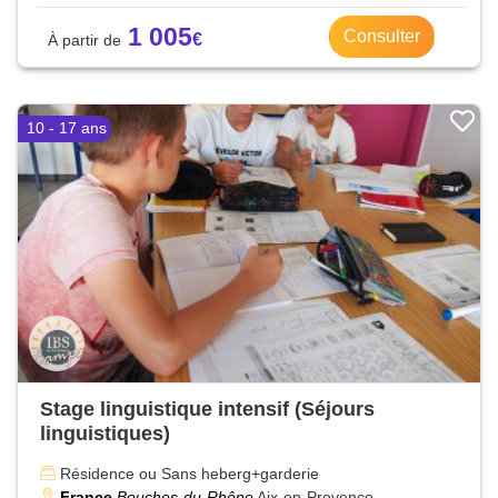
1 005
Consulter
10 - 17 ans
Stage linguistique intensif (Séjours
linguistiques)
Résidence ou Sans heberg+garderie
France
Bouches-du-Rhône
Aix-en-Provence