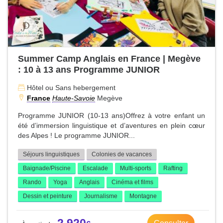
Summer Camp Anglais en France | Megève
: 10 à 13 ans Programme JUNIOR
Hôtel ou Sans hebergement
France
Haute-Savoie
Megève
Programme JUNIOR (10-13 ans)Offrez à votre enfant un
été d’immersion linguistique et d’aventures en plein cœur
des Alpes ! Le programme JUNIOR...
Séjours linguistiques
Colonies de vacances
Baignade/Piscine
Escalade
Multi-sports
Rafting
Rando
Yoga
Anglais
Cinéma et films
Dessin et peinture
Journalisme
Montagne