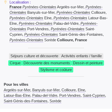
France
Pyrénées-Orientales
Argelès-sur-Mer,
Pyrénées-
Orientales
Banyuls-sur-Mer,
Pyrénées-Orientales
Collioure,
Pyrénées-Orientales
Elne,
Pyrénées-Orientales
Latour-Bas-
Elne,
Pyrénées-Orientales
Palau-del-Vidre,
Pyrénées-
Orientales
Port-Vendres,
Pyrénées-Orientales
Saint-
Cyprien,
Pyrénées-Orientales
Saint-Génis-des-Fontaines,
Pyrénées-Orientales
Sorède
Collioure, France
Séjours culture et découverte
Activités enfants / famille
Cirque
Découverte des monuments
Dessin et peinture
Stylisme et coûture
Pour les villes
Argelès-sur-Mer
,
Banyuls-sur-Mer
,
Collioure
,
Elne
,
Latour-Bas-Elne
,
Palau-del-Vidre
,
Port-Vendres
,
Saint-Cyprien
,
Saint-Génis-des-Fontaines
,
Sorède