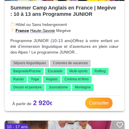
Summer Camp Anglais en France | Megève
: 10 à 13 ans Programme JUNIOR
Hôtel ou Sans hebergement
France
Haute-Savoie
Megève
Programme JUNIOR (10-13 ans)Offrez à votre enfant un
été d’immersion linguistique et d’aventures en plein cœur
des Alpes ! Le programme JUNIOR...
Séjours linguistiques
Colonies de vacances
Baignade/Piscine
Escalade
Multi-sports
Rafting
Rando
Yoga
Anglais
Cinéma et films
Dessin et peinture
Journalisme
Montagne
2 920
Consulter
10 - 17 ans