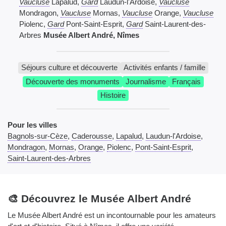
Vaucluse
Lapalud,
Gard
Laudun-l'Ardoise,
Vaucluse
Mondragon,
Vaucluse
Mornas,
Vaucluse
Orange,
Vaucluse
Piolenc,
Gard
Pont-Saint-Esprit,
Gard
Saint-Laurent-des-
Arbres
Musée Albert André, Nîmes
Séjours culture et découverte
Activités enfants / famille
Découverte des monuments
Journalisme
Français
Histoire
Pour les villes
Bagnols-sur-Cèze
,
Caderousse
,
Lapalud
,
Laudun-l'Ardoise
,
Mondragon
,
Mornas
,
Orange
,
Piolenc
,
Pont-Saint-Esprit
,
Saint-Laurent-des-Arbres
🎨 Découvrez le Musée Albert André
Le Musée Albert André est un incontournable pour les amateurs