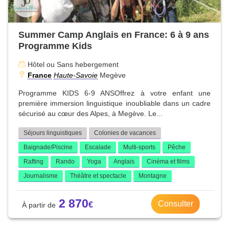
Summer Camp Anglais en France: 6 à 9 ans
Programme Kids
Hôtel ou Sans hebergement
France
Haute-Savoie
Megève
Programme KIDS 6-9 ANSOffrez à votre enfant une
première immersion linguistique inoubliable dans un cadre
sécurisé au cœur des Alpes, à Megève. Le...
Séjours linguistiques
Colonies de vacances
Baignade/Piscine
Escalade
Multi-sports
Pêche
Rafting
Rando
Yoga
Anglais
Cinéma et films
Journalisme
Théâtre et spectacle
Montagne
2 870
Consulter