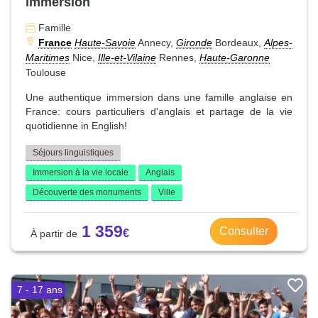
immersion
Famille
France
Haute-Savoie
Annecy,
Gironde
Bordeaux,
Alpes-
Maritimes
Nice,
Ille-et-Vilaine
Rennes,
Haute-Garonne
Toulouse
Une authentique immersion dans une famille anglaise en
France: cours particuliers d'anglais et partage de la vie
quotidienne in English!
Séjours linguistiques
Immersion à la vie locale
Anglais
Découverte des monuments
Ville
1 359
Consulter
7 - 17 ans