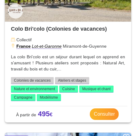
Colo Bri'colo (Colonies de vacances)
Collectif
France
Lot-et-Garonne
Miramont-de-Guyenne
La colo Bri'colo est un séjour durant lequel on apprend en
s'amusant ! Plusieurs ateliers sont proposés : Natural Art,
travail du bois et du cuir,...
Colonies de vacances
Ateliers et stages
Nature et environnement
Cuisine
Musique et chant
Campagne
Modélisme
495
Consulter