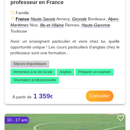
professeur en France
Famille
France
Haute-Savoie
Annecy,
Gironde
Bordeaux,
Alpes-
Maritimes
Nice,
Ille-et-Vilaine
Rennes,
Haute-Garonne
Toulouse
Avoir un enseignant particulier et vivre chez lui, quelle
opportunité unique ! Les cours particuliers d'anglais chez le
professeur sont une formation...
Séjours linguistiques
Immersion à la vie locale
Anglais
Préparer un examen
Orientation professionnelle
1 359
Consulter
10 - 17 ans