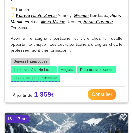
Famille
France
Haute-Savoie
Annecy,
Gironde
Bordeaux,
Alpes-
Maritimes
Nice,
Ille-et-Vilaine
Rennes,
Haute-Garonne
Toulouse
Avoir un enseignant particulier et vivre chez lui, quelle
opportunité unique ! Les cours particuliers d'anglais chez le
professeur sont une formation...
Séjours linguistiques
Immersion à la vie locale
Anglais
Préparer un examen
Orientation professionnelle
1 359
Consulter
13 - 17 ans