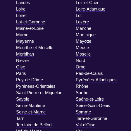
Landes
Loir-et-Cher
Loire
Loire-Atlantique
Loiret
Lot
Lot-et-Garonne
Lozère
Maine-et-Loire
Manche
Marne
Martinique
Mayenne
Mayotte
Meurthe-et-Moselle
Meuse
Morbihan
Moselle
Nièvre
Nord
Oise
Orne
Paris
Pas-de-Calais
Puy-de-Dôme
Pyrénées-Atlantiques
Pyrénées-Orientales
Rhône
Saint-Pierre-et-Miquelon
Sarthe
Savoie
Saône-et-Loire
Seine-Maritime
Seine-Saint-Denis
Seine-et-Marne
Somme
Tarn
Tarn-et-Garonne
Territoire de Belfort
Val-d'Oise