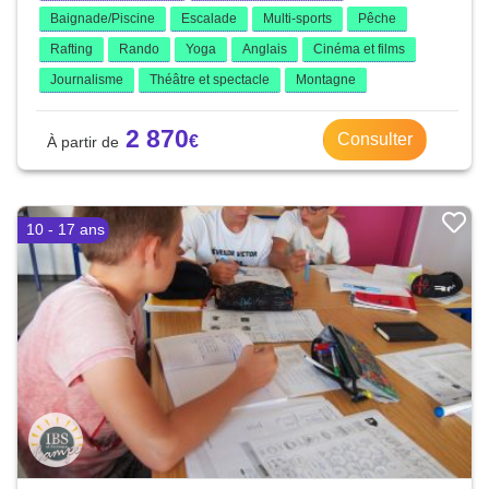
Baignade/Piscine
Escalade
Multi-sports
Pêche
Rafting
Rando
Yoga
Anglais
Cinéma et films
Journalisme
Théâtre et spectacle
Montagne
2 870
Consulter
10 - 17 ans