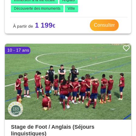
Immersion à la vie locale
Anglais
Découverte des monuments
Ville
1 199
Consulter
10 - 17 ans
Stage de Foot / Anglais (Séjours
linguistiques)