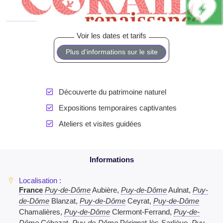
Plus d'informations sur le site
Découverte du patrimoine naturel
Expositions temporaires captivantes
Ateliers et visites guidées
France
Puy-de-Dôme
Aubière,
Puy-de-Dôme
Aulnat,
Puy-
de-Dôme
Blanzat,
Puy-de-Dôme
Ceyrat,
Puy-de-Dôme
Chamalières,
Puy-de-Dôme
Clermont-Ferrand,
Puy-de-
Dôme
Cébazat,
Puy-de-Dôme
Pérignat-lès-Sarliève,
Puy-