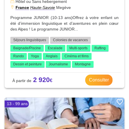
Hôtel ou Sans hebergement
France
Haute-Savoie
Megève
Programme JUNIOR (10-13 ans)Offrez à votre enfant un
été d’immersion linguistique et d’aventures en plein cœur
des Alpes ! Le programme JUNIOR...
Séjours linguistiques
Colonies de vacances
Baignade/Piscine
Escalade
Multi-sports
Rafting
Rando
Yoga
Anglais
Cinéma et films
Dessin et peinture
Journalisme
Montagne
2 920
Consulter
13 - 99 ans