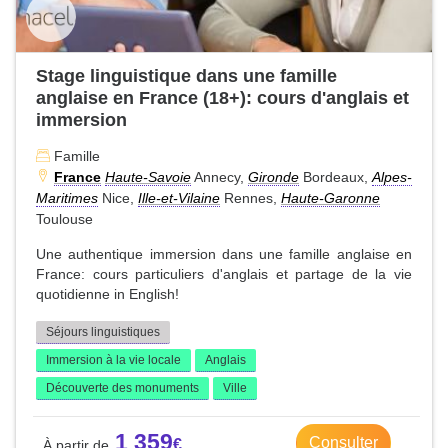
Stage linguistique dans une famille
anglaise en France (18+): cours d'anglais et
immersion
Famille
France
Haute-Savoie
Annecy,
Gironde
Bordeaux,
Alpes-
Maritimes
Nice,
Ille-et-Vilaine
Rennes,
Haute-Garonne
Toulouse
Une authentique immersion dans une famille anglaise en
France: cours particuliers d'anglais et partage de la vie
quotidienne in English!
Séjours linguistiques
Immersion à la vie locale
Anglais
Découverte des monuments
Ville
1 359
Consulter