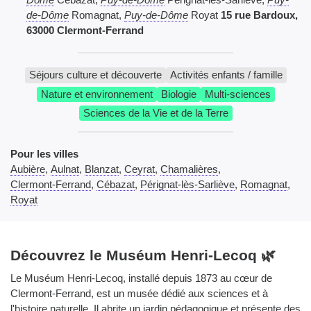
de-Dôme
Romagnat,
Puy-de-Dôme
Royat
15 rue Bardoux,
63000 Clermont-Ferrand
Séjours culture et découverte
Activités enfants / famille
Nature et environnement
Biologie
Multi-sciences
Sciences de la Vie et de la Terre
Pour les villes
Aubière
,
Aulnat
,
Blanzat
,
Ceyrat
,
Chamalières
,
Clermont-Ferrand
,
Cébazat
,
Pérignat-lès-Sarliève
,
Romagnat
,
Royat
Découvrez le Muséum Henri-Lecoq 🌿
Le Muséum Henri-Lecoq, installé depuis 1873 au cœur de
Clermont-Ferrand, est un musée dédié aux sciences et à
l'histoire naturelle. Il abrite un jardin pédagogique et présente des