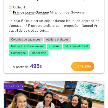
Collectif
France
Lot-et-Garonne
Miramont-de-Guyenne
La colo Bri'colo est un séjour durant lequel on apprend en
s'amusant ! Plusieurs ateliers sont proposés : Natural Art,
travail du bois et du cuir,...
Colonies de vacances
Ateliers et stages
Nature et environnement
Cuisine
Musique et chant
Campagne
Modélisme
495
Consulter
10 - 13 ans