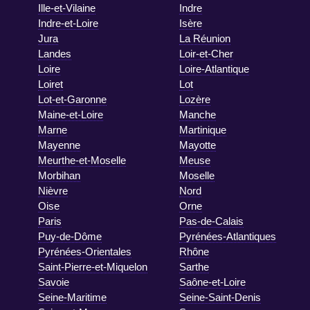
Ille-et-Vilaine
Indre
Indre-et-Loire
Isère
Jura
La Réunion
Landes
Loir-et-Cher
Loire
Loire-Atlantique
Loiret
Lot
Lot-et-Garonne
Lozère
Maine-et-Loire
Manche
Marne
Martinique
Mayenne
Mayotte
Meurthe-et-Moselle
Meuse
Morbihan
Moselle
Nièvre
Nord
Oise
Orne
Paris
Pas-de-Calais
Puy-de-Dôme
Pyrénées-Atlantiques
Pyrénées-Orientales
Rhône
Saint-Pierre-et-Miquelon
Sarthe
Savoie
Saône-et-Loire
Seine-Maritime
Seine-Saint-Denis