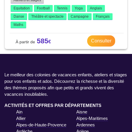
Ateliers et stages
Equitation
Football
Tennis
Yoga
Anglais
Danse
Théâtre et spectacle
Campagne
Français
Maths
585
Consulter
Le meilleur des colonies de vacances enfants, ateliers et stages
pour vos enfants et ados. Découvrez la richesse et la diversité
des thèmes proposés afin que petits et grands vivent des
vacances inoubliables.
ACTIVITÉS ET OFFRES PAR DÉPARTEMENTS
Ain
Aisne
Allier
Alpes-Maritimes
Alpes-de-Haute-Provence
Ardennes
Ardèche
Ariège