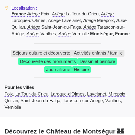
France
Ariège
Foix,
Ariège
La Tour-du-Crieu,
Ariège
Laroque-d'Olmes,
Ariège
Lavelanet,
Ariège
Mirepoix,
Aude
Quillan,
Ariège
Saint-Jean-du-Falga,
Ariège
Tarascon-sur-
Ariège,
Ariège
Varilhes,
Ariège
Verniolle
Montségur, France
Séjours culture et découverte
Activités enfants / famille
Découverte des monuments
Dessin et peinture
Journalisme
Histoire
Pour les villes
Foix
,
La Tour-du-Crieu
,
Laroque-d'Olmes
,
Lavelanet
,
Mirepoix
,
Quillan
,
Saint-Jean-du-Falga
,
Tarascon-sur-Ariège
,
Varilhes
,
Verniolle
Découvrez le Château de Montségur 🏰