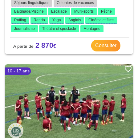
Séjours linguistiques
Colonies de vacances
Baignade/Piscine
Escalade
Multi-sports
Pêche
Rafting
Rando
Yoga
Anglais
Cinéma et films
Journalisme
Théâtre et spectacle
Montagne
2 870
Consulter
10 - 17 ans