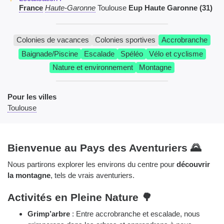
France
Haute-Garonne
Toulouse
Eup Haute Garonne (31)
Colonies de vacances
Colonies sportives
Accrobranche
Baignade/Piscine
Escalade
Spéléo
Vélo et cyclisme
Nature et environnement
Montagne
Pour les villes
Toulouse
Bienvenue au Pays des Aventuriers 🌄
Nous partirons explorer les environs du centre pour
découvrir
la montagne
, tels de vrais aventuriers.
Activités en Pleine Nature 🌳
Grimp’arbre
: Entre accrobranche et escalade, nous