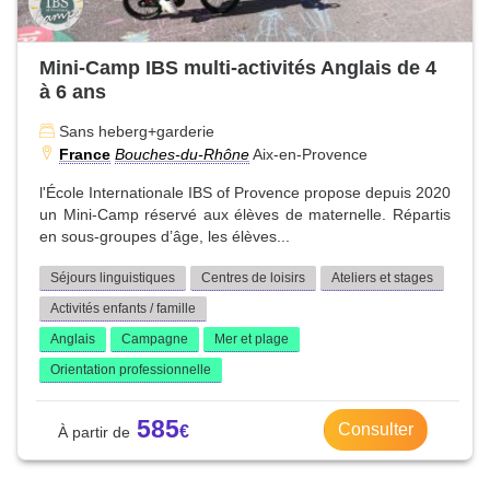
Mini-Camp IBS multi-activités Anglais de 4
à 6 ans
Sans heberg+garderie
France
Bouches-du-Rhône
Aix-en-Provence
l'École Internationale IBS of Provence propose depuis 2020
un Mini-Camp réservé aux élèves de maternelle. Répartis
en sous-groupes d’âge, les élèves...
Séjours linguistiques
Centres de loisirs
Ateliers et stages
Activités enfants / famille
Anglais
Campagne
Mer et plage
Orientation professionnelle
585
Consulter