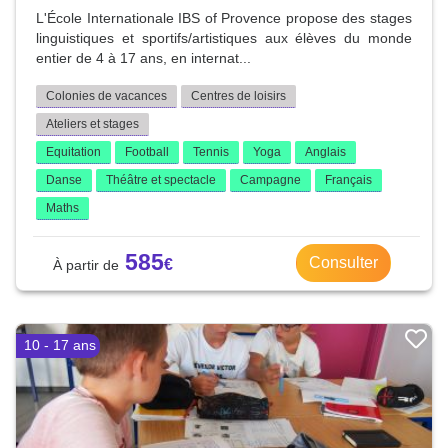
L'École Internationale IBS of Provence propose des stages
linguistiques et sportifs/artistiques aux élèves du monde
entier de 4 à 17 ans, en internat...
Colonies de vacances
Centres de loisirs
Ateliers et stages
Equitation
Football
Tennis
Yoga
Anglais
Danse
Théâtre et spectacle
Campagne
Français
Maths
585
Consulter
10 - 17 ans