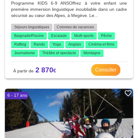
Programme KIDS 6-9 ANSOffrez à votre enfant une
première immersion linguistique inoubliable dans un cadre
sécurisé au cœur des Alpes, à Megève. Le...
Séjours linguistiques
Colonies de vacances
Baignade/Piscine
Escalade
Multi-sports
Pêche
Rafting
Rando
Yoga
Anglais
Cinéma et films
Journalisme
Théâtre et spectacle
Montagne
2 870
Consulter
6 - 17 ans