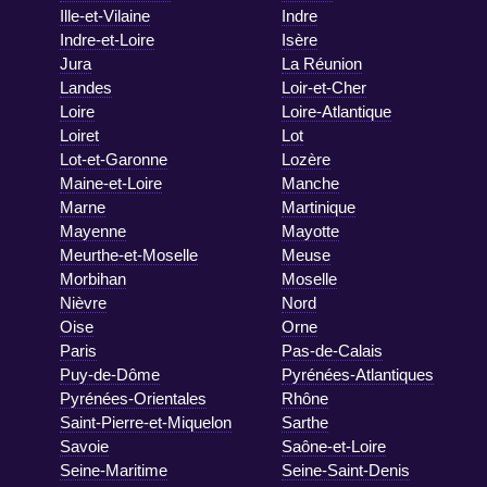
Ille-et-Vilaine
Indre
Indre-et-Loire
Isère
Jura
La Réunion
Landes
Loir-et-Cher
Loire
Loire-Atlantique
Loiret
Lot
Lot-et-Garonne
Lozère
Maine-et-Loire
Manche
Marne
Martinique
Mayenne
Mayotte
Meurthe-et-Moselle
Meuse
Morbihan
Moselle
Nièvre
Nord
Oise
Orne
Paris
Pas-de-Calais
Puy-de-Dôme
Pyrénées-Atlantiques
Pyrénées-Orientales
Rhône
Saint-Pierre-et-Miquelon
Sarthe
Savoie
Saône-et-Loire
Seine-Maritime
Seine-Saint-Denis