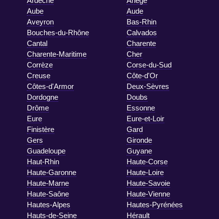
Ardèche
Ariège
Aube
Aude
Aveyron
Bas-Rhin
Bouches-du-Rhône
Calvados
Cantal
Charente
Charente-Maritime
Cher
Corrèze
Corse-du-Sud
Creuse
Côte-d'Or
Côtes-d'Armor
Deux-Sèvres
Dordogne
Doubs
Drôme
Essonne
Eure
Eure-et-Loir
Finistère
Gard
Gers
Gironde
Guadeloupe
Guyane
Haut-Rhin
Haute-Corse
Haute-Garonne
Haute-Loire
Haute-Marne
Haute-Savoie
Haute-Saône
Haute-Vienne
Hautes-Alpes
Hautes-Pyrénées
Hauts-de-Seine
Hérault