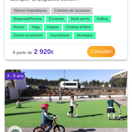
Séjours linguistiques
Colonies de vacances
Baignade/Piscine
Escalade
Multi-sports
Rafting
Rando
Yoga
Anglais
Cinéma et films
Dessin et peinture
Journalisme
Montagne
2 920
Consulter
4 - 6 ans