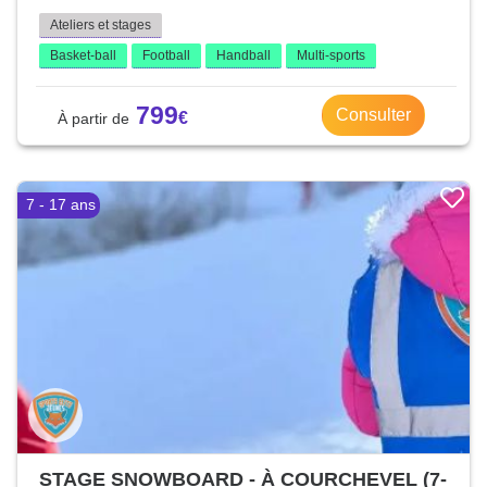
Ateliers et stages
Basket-ball
Football
Handball
Multi-sports
799
Consulter
7 - 17 ans
STAGE SNOWBOARD - À COURCHEVEL (7-