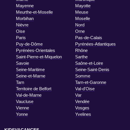
Mayenne
Mayotte
Meurthe-et-Moselle
Meuse
Morbihan
Moselle
Nièvre
Nord
Oise
Orne
Paris
Pas-de-Calais
Puy-de-Dôme
Pyrénées-Atlantiques
Pyrénées-Orientales
Rhône
Saint-Pierre-et-Miquelon
Sarthe
Savoie
Saône-et-Loire
Seine-Maritime
Seine-Saint-Denis
Seine-et-Marne
Somme
Tarn
Tarn-et-Garonne
Territoire de Belfort
Val-d'Oise
Val-de-Marne
Var
Vaucluse
Vendée
Vienne
Vosges
Yonne
Yvelines
KIDSVACANCES