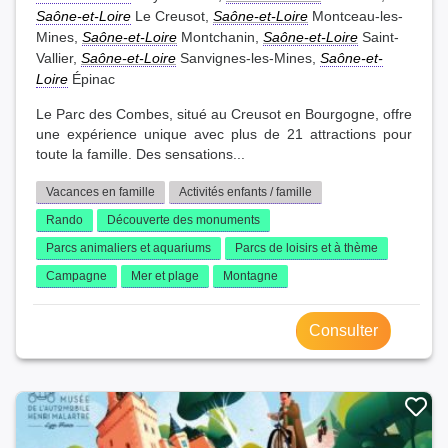
Saône-et-Loire
Le Creusot,
Saône-et-Loire
Montceau-les-
Mines,
Saône-et-Loire
Montchanin,
Saône-et-Loire
Saint-
Vallier,
Saône-et-Loire
Sanvignes-les-Mines,
Saône-et-
Loire
Épinac
Le Parc des Combes, situé au Creusot en Bourgogne, offre
une expérience unique avec plus de 21 attractions pour
toute la famille. Des sensations...
Vacances en famille
Activités enfants / famille
Rando
Découverte des monuments
Parcs animaliers et aquariums
Parcs de loisirs et à thème
Campagne
Mer et plage
Montagne
Consulter