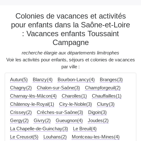
Colonies de vacances et activités
pour enfants dans la Saône-et-Loire
: Vacances enfants Toussaint
Campagne
recherche élargie aux départements limitrophes
Voir les activités pour enfants, séjours et colonies de vacances
par ville :
Autun(5)
Blanzy(4)
Bourbon-Lancy(4)
Branges(3)
Chagny(2)
Chalon-sur-Saône(3)
Champforgeuil(2)
Charnay-lès-Mâcon(4)
Charolles(1)
Chauffailles(1)
Châtenoy-le-Royal(1)
Ciry-le-Noble(3)
Cluny(3)
Crissey(2)
Crêches-sur-Saône(3)
Digoin(3)
Gergy(2)
Givry(2)
Gueugnon(4)
Joudes(2)
La Chapelle-de-Guinchay(3)
Le Breuil(4)
Le Creusot(5)
Louhans(2)
Montceau-les-Mines(4)