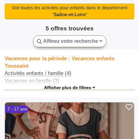
Montchanin(3)
Mâcon(21)
Ouroux-sur-Saône(2)
Voir toutes les activités pour enfants dans le département
Paray-le-Monial(3)
Saint-Germain-du-Plain(2)
"
Saône-et-Loire
"
Saint-Marcel(2)
Saint-Rémy(2)
Saint-Vallier(4)
5 offres trouvées
Sanvignes-les-Mines(5)
Sennecey-le-Grand(4)
Tournus(4)
Varennes-le-Grand(2)
Épinac(5)
Affinez votre recherche
Vacances pour la période : Vacances enfants
Toussaint
Activités enfants / famille (4)
Vacances en famille (3)
Ateliers et stages (1)
Stages sportifs (1)
Séjours culture et découverte (1)
7 - 17 ans