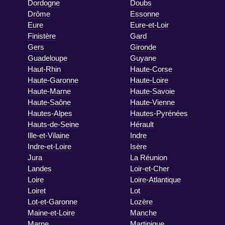
Dordogne
Doubs
Drôme
Essonne
Eure
Eure-et-Loir
Finistère
Gard
Gers
Gironde
Guadeloupe
Guyane
Haut-Rhin
Haute-Corse
Haute-Garonne
Haute-Loire
Haute-Marne
Haute-Savoie
Haute-Saône
Haute-Vienne
Hautes-Alpes
Hautes-Pyrénées
Hauts-de-Seine
Hérault
Ille-et-Vilaine
Indre
Indre-et-Loire
Isère
Jura
La Réunion
Landes
Loir-et-Cher
Loire
Loire-Atlantique
Loiret
Lot
Lot-et-Garonne
Lozère
Maine-et-Loire
Manche
Marne
Martinique