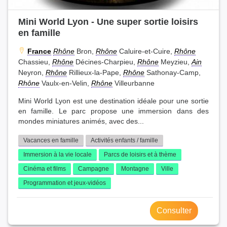
Mini World Lyon - Une super sortie loisirs
en famille
France
Rhône
Bron,
Rhône
Caluire-et-Cuire,
Rhône
Chassieu,
Rhône
Décines-Charpieu,
Rhône
Meyzieu,
Ain
Neyron,
Rhône
Rillieux-la-Pape,
Rhône
Sathonay-Camp,
Rhône
Vaulx-en-Velin,
Rhône
Villeurbanne
Mini World Lyon est une destination idéale pour une sortie
en famille. Le parc propose une immersion dans des
mondes miniatures animés, avec des...
Vacances en famille
Activités enfants / famille
Immersion à la vie locale
Parcs de loisirs et à thème
Cinéma et films
Campagne
Montagne
Ville
Programmation et jeux-vidéos
Consulter