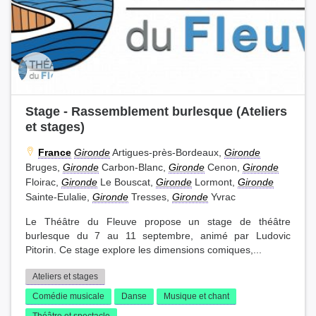
Stage - Rassemblement burlesque (Ateliers
et stages)
France
Gironde
Artigues-près-Bordeaux,
Gironde
Bruges,
Gironde
Carbon-Blanc,
Gironde
Cenon,
Gironde
Floirac,
Gironde
Le Bouscat,
Gironde
Lormont,
Gironde
Sainte-Eulalie,
Gironde
Tresses,
Gironde
Yvrac
Le Théâtre du Fleuve propose un stage de théâtre
burlesque du 7 au 11 septembre, animé par Ludovic
Pitorin. Ce stage explore les dimensions comiques,...
Ateliers et stages
Comédie musicale
Danse
Musique et chant
Théâtre et spectacle