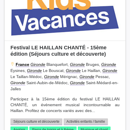
Festival LE HAILLAN CHANTÉ - 15ème
édition (Séjours culture et découverte)
France
Gironde
Blanquefort,
Gironde
Bruges,
Gironde
Eysines,
Gironde
Le Bouscat,
Gironde
Le Haillan,
Gironde
Le Taillan-Médoc,
Gironde
Mérignac,
Gironde
Pessac,
Gironde
Saint-Aubin-de-Médoc,
Gironde
Saint-Médard-en-
Jalles
Participez à la 15ème édition du festival LE HAILLAN
CHANTÉ, un événement musical incontournable au
Haillan. Profitez de concerts variés avec des...
Séjours culture et découverte
Activités enfants / famille
Anglais
Parcs de loisirs et à thème
Musique et chant