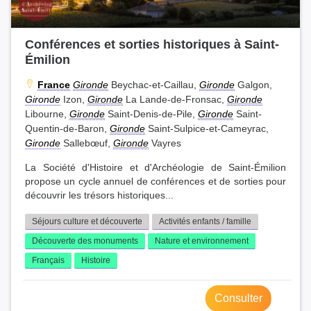
Conférences et sorties historiques à Saint-
Émilion
France
Gironde
Beychac-et-Caillau,
Gironde
Galgon,
Gironde
Izon,
Gironde
La Lande-de-Fronsac,
Gironde
Libourne,
Gironde
Saint-Denis-de-Pile,
Gironde
Saint-
Quentin-de-Baron,
Gironde
Saint-Sulpice-et-Cameyrac,
Gironde
Sallebœuf,
Gironde
Vayres
La Société d'Histoire et d'Archéologie de Saint-Émilion
propose un cycle annuel de conférences et de sorties pour
découvrir les trésors historiques...
Séjours culture et découverte
Activités enfants / famille
Découverte des monuments
Nature et environnement
Français
Histoire
Consulter