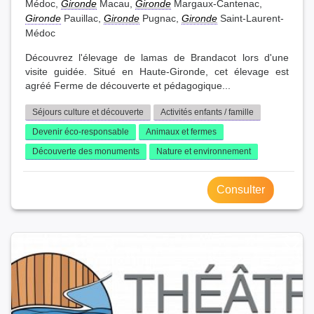
Médoc,
Gironde
Macau,
Gironde
Margaux-Cantenac,
Gironde
Pauillac,
Gironde
Pugnac,
Gironde
Saint-Laurent-
Médoc
Découvrez l'élevage de lamas de Brandacot lors d'une
visite guidée. Situé en Haute-Gironde, cet élevage est
agréé Ferme de découverte et pédagogique...
Séjours culture et découverte
Activités enfants / famille
Devenir éco-responsable
Animaux et fermes
Découverte des monuments
Nature et environnement
Consulter