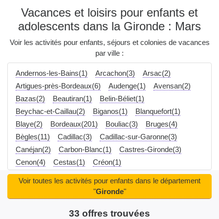
Vacances et loisirs pour enfants et
adolescents dans la Gironde : Mars
Voir les activités pour enfants, séjours et colonies de vacances
par ville :
Andernos-les-Bains(1)
Arcachon(3)
Arsac(2)
Artigues-près-Bordeaux(6)
Audenge(1)
Avensan(2)
Bazas(2)
Beautiran(1)
Belin-Béliet(1)
Beychac-et-Caillau(2)
Biganos(1)
Blanquefort(1)
Blaye(2)
Bordeaux(201)
Bouliac(3)
Bruges(4)
Bègles(11)
Cadillac(3)
Cadillac-sur-Garonne(3)
Canéjan(2)
Carbon-Blanc(1)
Castres-Gironde(3)
Cenon(4)
Cestas(1)
Créon(1)
Cussac-Fort-Médoc(2)
Eysines(5)
Floirac(4)
Voir toutes les activités pour enfants dans le département
Galgon(2)
Gradignan(4)
Gujan-Mestras(3)
Izon(2)
"
Gironde
"
La Lande-de-Fronsac(2)
La Réole(3)
33 offres trouvées
La Teste-de-Buch(2)
Langon(3)
Lanton(1)