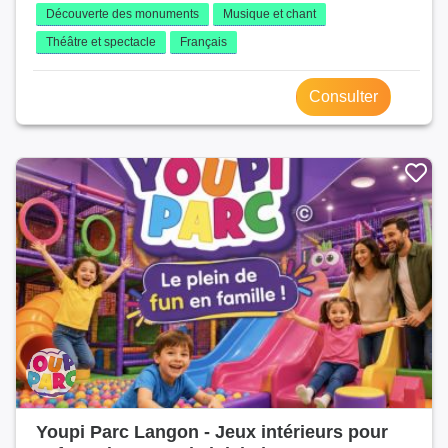
Découverte des monuments
Musique et chant
Théâtre et spectacle
Français
Consulter
Youpi Parc Langon - Jeux intérieurs pour