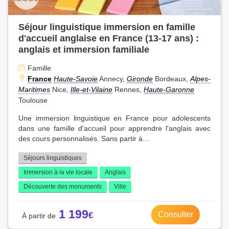
Séjour linguistique immersion en famille
d'accueil anglaise en France (13-17 ans) :
anglais et immersion familiale
Famille
France
Haute-Savoie
Annecy,
Gironde
Bordeaux,
Alpes-
Maritimes
Nice,
Ille-et-Vilaine
Rennes,
Haute-Garonne
Toulouse
Une immersion linguistique en France pour adolescents
dans une famille d'accueil pour apprendre l'anglais avec
des cours personnalisés. Sans partir à...
Séjours linguistiques
Immersion à la vie locale
Anglais
Découverte des monuments
Ville
1 199
Consulter