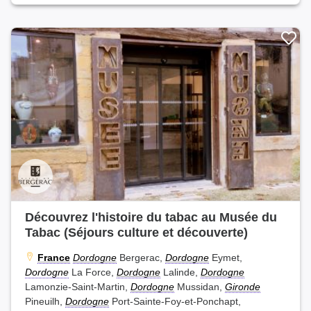
Découvrez l'histoire du tabac au Musée du
Tabac (Séjours culture et découverte)
France
Dordogne
Bergerac,
Dordogne
Eymet,
Dordogne
La Force,
Dordogne
Lalinde,
Dordogne
Lamonzie-Saint-Martin,
Dordogne
Mussidan,
Gironde
Pineuilh,
Dordogne
Port-Sainte-Foy-et-Ponchapt,