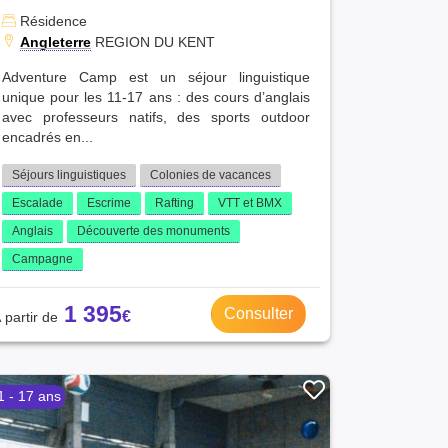
Résidence
Angleterre
REGION DU KENT
Adventure Camp est un séjour linguistique
unique pour les 11-17 ans : des cours d’anglais
avec professeurs natifs, des sports outdoor
encadrés en...
Séjours linguistiques
Colonies de vacances
Escalade
Escrime
Rafting
VTT et BMX
Anglais
Découverte des monuments
Campagne
1 395
Consulter
1 - 17 ans