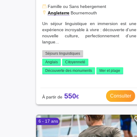
Famille ou Sans hebergement
Angleterre
Bournemouth
Un séjour linguistique en immersion est une
expérience incroyable à vivre : découverte d’une
nouvelle culture, perfectionnement d’une
langue...
Séjours linguistiques
Anglais
Citoyenneté
Découverte des monuments
Mer et plage
550
Consulter
6 - 17 ans