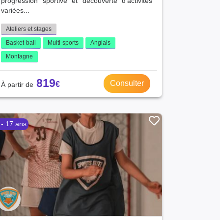
progression sportive et découverte d’activités
variées...
Ateliers et stages
Basket-ball
Multi-sports
Anglais
Montagne
819
Consulter
 - 17 ans