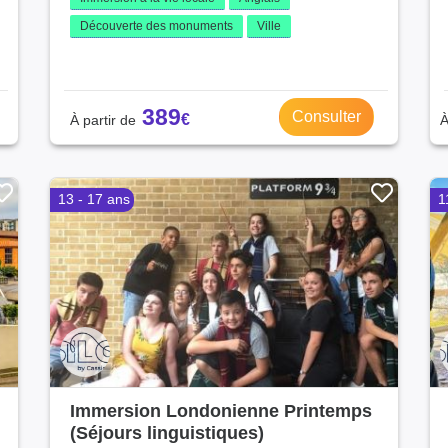
Découverte des monuments
Ville
389
Consulter
13 - 17 ans
1
Immersion Londonienne Printemps
(Séjours linguistiques)