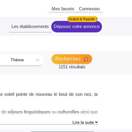
Mes favoris
Connexion
Les établissements
Déposez votre annonce
Recherchez
Thème
1151 résultats
e soleil pointe de nouveau le bout de son nez, la
x de
séjours linguistiques
ou
culturelles
ainsi que
couvrez des
colonies de vacances
sportives
, des