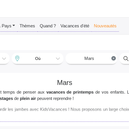
& Pays
Thèmes
Quand ?
Vacances d'été
Nouveautés
Mars
×
Où
Mars
est temps de penser aux
vacances de printemps
de vos enfants. L
stages
de
plein air
peuvent reprendre !
urdir les jambes avec KidsVacances ! Nous proposons un large choi
des gammes de
vacances
ou d'
activités
sur le milieu du sport. Dé