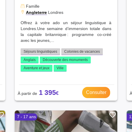
Famille
Angleterre
Londres
Offrez à votre ado un séjour linguistique à
Londres.Une semaine d’immersion totale dans
la capitale britannique : programme co‑créé
avec les jeunes,...
Séjours linguistiques
Colonies de vacances
Anglais
Découverte des monuments
Aventure et jeux
Ville
1 395
Consulter
7 - 17 ans
1