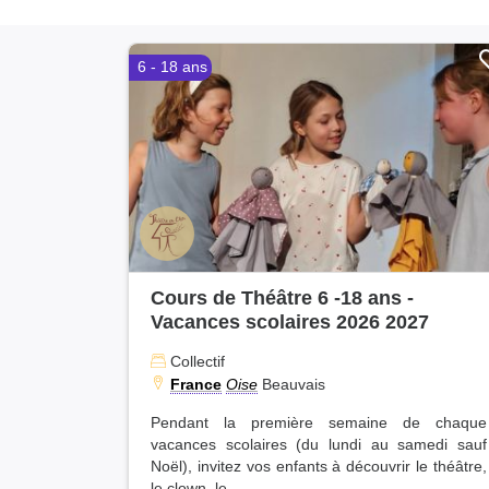
Ille-et-Vilaine (26)
Ecosse (1)
Bouches-du-Rhône (25)
Seine-et-Marne (23)
6 - 18 ans
Val-d'Oise (22)
Calvados (21)
Paris (21)
Manche (19)
Pas-de-Calais (18)
Deux-Sèvres (17)
Mayenne (17)
Vosges (15)
Loiret (15)
Dordogne (15)
Cours de Théâtre 6 -18 ans -
Puy-de-Dôme (14)
Vacances scolaires 2026 2027
Indre (14)
Collectif
Aisne (14)
France
Oise
Beauvais
Charente (13)
Somme (13)
Pendant la première semaine de chaque
Vaucluse (12)
vacances scolaires (du lundi au samedi sauf
Jura (11)
Noël), invitez vos enfants à découvrir le théâtre,
Seine-Saint-Denis (11)
le clown, le...