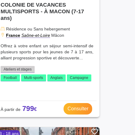
COLONIE DE VACANCES
MULTISPORTS - À MACON (7-17
ans)
Résidence ou Sans hebergement
France
Saône-et-Loire
Mâcon
Offrez à votre enfant un séjour semi-intensif de
plusieurs sports pour les jeunes de 7 à 17 ans,
alliant progression sportive et découverte...
Ateliers et stages
Football
Multi-sports
Anglais
Campagne
799
Consulter
3 - 18 ans