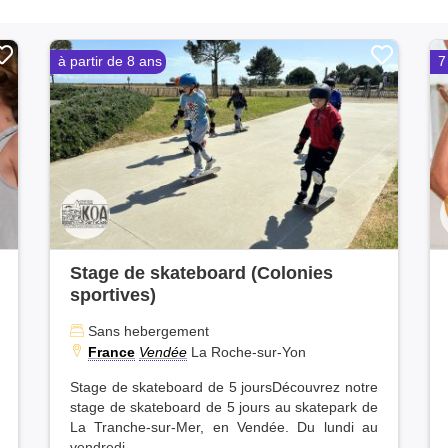
Vienne (25)
Seine-Maritime (24)
Marne (22)
à partir de 8 ans
7
Côte-d'Or (22)
Aube (21)
Finistère (19)
Loir-et-Cher (18)
Côtes-d'Armor (17)
Drôme (17)
Val-de-Marne (16)
Haute-Saône (15)
Oise (15)
Sarthe (15)
Stage de skateboard (Colonies
Haute-Vienne (14)
sportives)
Loire (14)
Sans hebergement
Doubs (13)
France
Vendée
La Roche-sur-Yon
Ardèche (13)
Moselle (12)
Stage de skateboard de 5 joursDécouvrez notre
Essonne (11)
stage de skateboard de 5 jours au skatepark de
Morbihan (11)
La Tranche-sur-Mer, en Vendée. Du lundi au
Allier (11)
vendredi,...