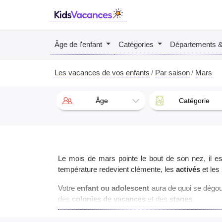
Âge de l'enfant
Catégories
Départements 
Les vacances de vos enfants
Par saison
Mars
Âge
Catégorie
Le mois de mars pointe le bout de son nez, il 
température redevient clémente, les
activés
et les
Votre
enfant ou adolescent
aura de quoi se dégo
des
colonies de vacances
et des
stages
.
Pour les plus
sportifs
, nous mettons en avant 