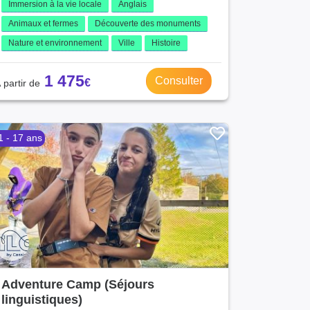
Immersion à la vie locale
Anglais
Animaux et fermes
Découverte des monuments
Nature et environnement
Ville
Histoire
1 475
Consulter
1 - 17 ans
Adventure Camp (Séjours
linguistiques)