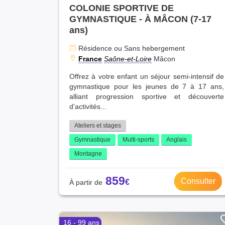
COLONIE SPORTIVE DE
GYMNASTIQUE - À MÂCON (7-17
ans)
Résidence ou Sans hebergement
France
Saône-et-Loire
Mâcon
Offrez à votre enfant un séjour semi-intensif de
gymnastique pour les jeunes de 7 à 17 ans,
alliant progression sportive et découverte
d’activités...
Ateliers et stages
Gymnastique
Multi-sports
Anglais
Montagne
859
Consulter
16 - 99 ans