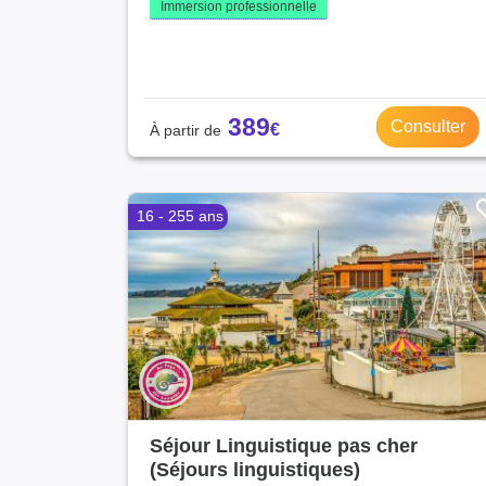
Immersion professionnelle
389
Consulter
16 - 255 ans
Séjour Linguistique pas cher
(Séjours linguistiques)