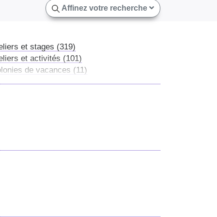
Affinez votre recherche
eliers et stages (319)
eliers et activités (101)
lonies de vacances (11)
lonies linguistiques (3)
mersion en famille (1)