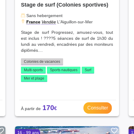
Stage de surf (Colonies sportives)
Sans hebergement
France
Vendée
L'Aiguillon-sur-Mer
Stage de surf Progressez, amusez-vous, tout
est inclus ! ????5 séances de surf de 1h30 du
lundi au vendredi, encadrées par des moniteurs
diplômés....
Colonies de vacances
Multi-sports
Sports nautiques
Surf
Mer et plage
170
Consulter
16 - 99 ans
1