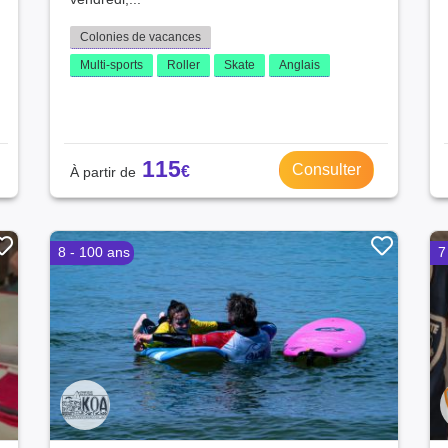
Yonne (10)
Aveyron (10)
Colonies de vacances
Orne (10)
Multi-sports
Roller
Skate
Anglais
Lot (9)
Tarn-et-Garonne (9)
Lot-et-Garonne (8)
Meurthe-et-Moselle (8)
115
Consulter
Haute-Loire (7)
Meuse (7)
Ariège (7)
Aude (7)
8 - 100 ans
7
Hautes-Pyrénées (6)
Cantal (6)
Savoie (6)
Territoire de Belfort (4)
Guadeloupe (3)
Gers (2)
Martinique (2)