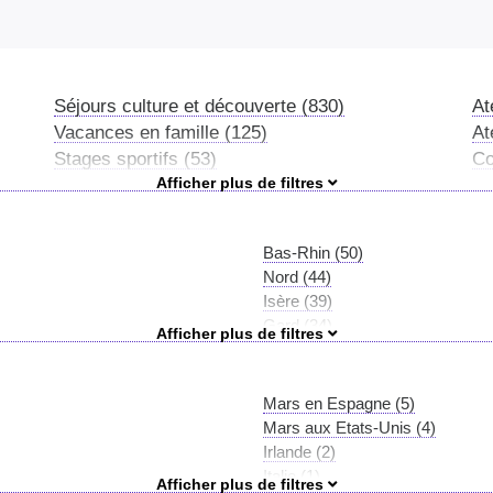
l'enthousiasme
de votre enfant.
Séjours culture et découverte (830)
At
Vacances en famille (125)
At
Stages sportifs (53)
Co
Colonies sportives (6)
Co
Écoles de langues internationales (3)
Im
Séjours à thème (1)
Bas-Rhin (50)
Nord (44)
Isère (39)
Gard (34)
Rhône (33)
Maine-et-Loire (31)
Haut-Rhin (29)
Mars en Espagne (5)
Alpes-Maritimes (27)
Mars aux Etats-Unis (4)
Charente-Maritime (26)
Irlande (2)
Var (26)
Italie (1)