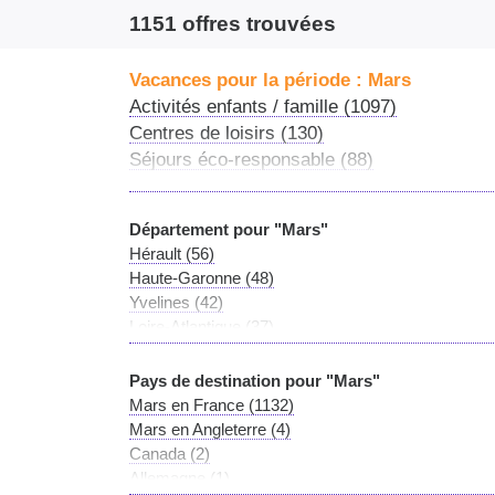
s
éjours itinérants
et
sportifs
qui seront
raviver 
1151 offres trouvées
Vacances pour la période : Mars
Activités enfants / famille (1097)
Centres de loisirs (130)
Séjours éco-responsable (88)
Séjours linguistiques (8)
Séjours itinérants (3)
Département pour "Mars"
Séjours classiques (1)
Hérault (56)
Haute-Garonne (48)
Yvelines (42)
Loire-Atlantique (37)
Indre-et-Loire (33)
Saône-et-Loire (31)
Pays de destination pour "Mars"
Gironde (30)
Mars en France (1132)
Vendée (29)
Mars en Angleterre (4)
Hauts-de-Seine (26)
Canada (2)
Ain (26)
Allemagne (1)