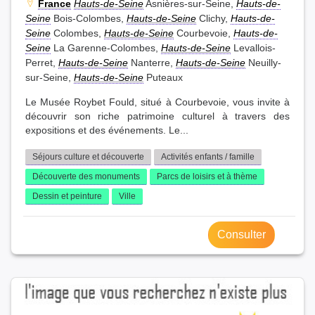
France
Hauts-de-Seine
Asnières-sur-Seine,
Hauts-de-
Seine
Bois-Colombes,
Hauts-de-Seine
Clichy,
Hauts-de-
Seine
Colombes,
Hauts-de-Seine
Courbevoie,
Hauts-de-
Seine
La Garenne-Colombes,
Hauts-de-Seine
Levallois-
Perret,
Hauts-de-Seine
Nanterre,
Hauts-de-Seine
Neuilly-
sur-Seine,
Hauts-de-Seine
Puteaux
Le Musée Roybet Fould, situé à Courbevoie, vous invite à
découvrir son riche patrimoine culturel à travers des
expositions et des événements. Le...
Séjours culture et découverte
Activités enfants / famille
Découverte des monuments
Parcs de loisirs et à thème
Dessin et peinture
Ville
Consulter