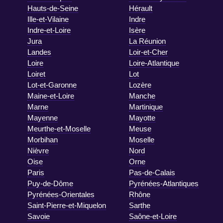
Hauts-de-Seine
Hérault
Ille-et-Vilaine
Indre
Indre-et-Loire
Isère
Jura
La Réunion
Landes
Loir-et-Cher
Loire
Loire-Atlantique
Loiret
Lot
Lot-et-Garonne
Lozère
Maine-et-Loire
Manche
Marne
Martinique
Mayenne
Mayotte
Meurthe-et-Moselle
Meuse
Morbihan
Moselle
Nièvre
Nord
Oise
Orne
Paris
Pas-de-Calais
Puy-de-Dôme
Pyrénées-Atlantiques
Pyrénées-Orientales
Rhône
Saint-Pierre-et-Miquelon
Sarthe
Savoie
Saône-et-Loire