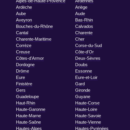
Alpes-de-Haute-Provence
Ardennes
Ardèche
Ariège
Aube
Aude
Aveyron
Bas-Rhin
Bouches-du-Rhône
Calvados
Cantal
Charente
Charente-Maritime
Cher
Corrèze
Corse-du-Sud
Creuse
Côte-d'Or
Côtes-d'Armor
Deux-Sèvres
Dordogne
Doubs
Drôme
Essonne
Eure
Eure-et-Loir
Finistère
Gard
Gers
Gironde
Guadeloupe
Guyane
Haut-Rhin
Haute-Corse
Haute-Garonne
Haute-Loire
Haute-Marne
Haute-Savoie
Haute-Saône
Haute-Vienne
Hautes-Alpes
Hautes-Pyrénées