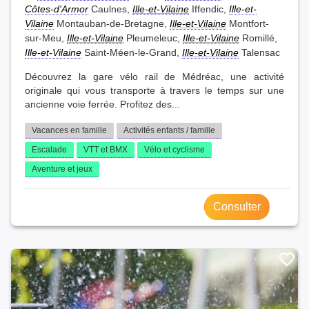
Côtes-d'Armor
Caulnes,
Ille-et-Vilaine
Iffendic,
Ille-et-
Vilaine
Montauban-de-Bretagne,
Ille-et-Vilaine
Montfort-
sur-Meu,
Ille-et-Vilaine
Pleumeleuc,
Ille-et-Vilaine
Romillé,
Ille-et-Vilaine
Saint-Méen-le-Grand,
Ille-et-Vilaine
Talensac
Découvrez la gare vélo rail de Médréac, une activité
originale qui vous transporte à travers le temps sur une
ancienne voie ferrée. Profitez des...
Vacances en famille
Activités enfants / famille
Escalade
VTT et BMX
Vélo et cyclisme
Aventure et jeux
Consulter