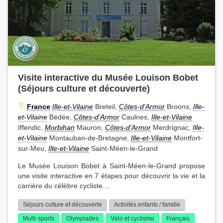
Visite interactive du Musée Louison Bobet
(Séjours culture et découverte)
France
Ille-et-Vilaine
Breteil,
Côtes-d'Armor
Broons,
Ille-
et-Vilaine
Bédée,
Côtes-d'Armor
Caulnes,
Ille-et-Vilaine
Iffendic,
Morbihan
Mauron,
Côtes-d'Armor
Merdrignac,
Ille-
et-Vilaine
Montauban-de-Bretagne,
Ille-et-Vilaine
Montfort-
sur-Meu,
Ille-et-Vilaine
Saint-Méen-le-Grand
Le Musée Louison Bobet à Saint-Méen-le-Grand propose
une visite interactive en 7 étapes pour découvrir la vie et la
carrière du célèbre cycliste....
Séjours culture et découverte
Activités enfants / famille
Multi-sports
Olympiades
Vélo et cyclisme
Français