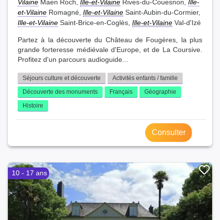
Vilaine
Maen Roch,
Ille-et-Vilaine
Rives-du-Couesnon,
Ille-
et-Vilaine
Romagné,
Ille-et-Vilaine
Saint-Aubin-du-Cormier,
Ille-et-Vilaine
Saint-Brice-en-Coglès,
Ille-et-Vilaine
Val-d'Izé
Partez à la découverte du Château de Fougères, la plus
grande forteresse médiévale d'Europe, et de La Coursive.
Profitez d'un parcours audioguide...
Séjours culture et découverte
Activités enfants / famille
Découverte des monuments
Français
Géographie
Histoire
Consulter
10 - 17 ans