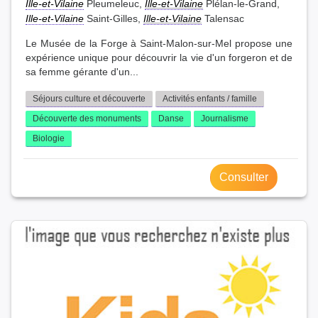
Ille-et-Vilaine
Pleumeleuc,
Ille-et-Vilaine
Plélan-le-Grand,
Ille-et-Vilaine
Saint-Gilles,
Ille-et-Vilaine
Talensac
Le Musée de la Forge à Saint-Malon-sur-Mel propose une
expérience unique pour découvrir la vie d'un forgeron et de
sa femme gérante d'un...
Séjours culture et découverte
Activités enfants / famille
Découverte des monuments
Danse
Journalisme
Biologie
Consulter