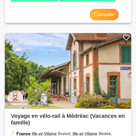
Consulter
Voyage en vélo-rail à Médréac (Vacances en
famille)
France
Ille-et-Vilaine
Breteil,
Ille-et-Vilaine
Bédée,