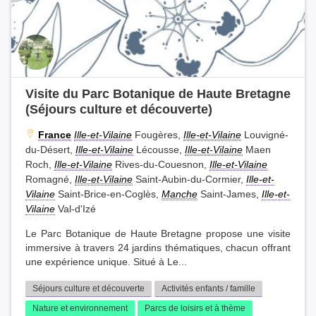
Visite du Parc Botanique de Haute Bretagne
(Séjours culture et découverte)
France
Ille-et-Vilaine
Fougères,
Ille-et-Vilaine
Louvigné-
du-Désert,
Ille-et-Vilaine
Lécousse,
Ille-et-Vilaine
Maen
Roch,
Ille-et-Vilaine
Rives-du-Couesnon,
Ille-et-Vilaine
Romagné,
Ille-et-Vilaine
Saint-Aubin-du-Cormier,
Ille-et-
Vilaine
Saint-Brice-en-Coglès,
Manche
Saint-James,
Ille-et-
Vilaine
Val-d'Izé
Le Parc Botanique de Haute Bretagne propose une visite
immersive à travers 24 jardins thématiques, chacun offrant
une expérience unique. Situé à Le...
Séjours culture et découverte
Activités enfants / famille
Nature et environnement
Parcs de loisirs et à thème