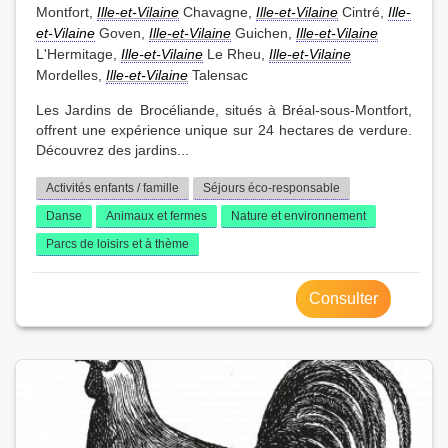
Montfort,
Ille-et-Vilaine
Chavagne,
Ille-et-Vilaine
Cintré,
Ille-
et-Vilaine
Goven,
Ille-et-Vilaine
Guichen,
Ille-et-Vilaine
L'Hermitage,
Ille-et-Vilaine
Le Rheu,
Ille-et-Vilaine
Mordelles,
Ille-et-Vilaine
Talensac
Les Jardins de Brocéliande, situés à Bréal-sous-Montfort,
offrent une expérience unique sur 24 hectares de verdure.
Découvrez des jardins...
Activités enfants / famille
Séjours éco-responsable
Danse
Animaux et fermes
Nature et environnement
Parcs de loisirs et à thème
Consulter