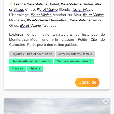
France
Ille-et-Vilaine
Breteil,
Ille-et-Vilaine
Bédée,
Ille-
et-Vilaine
Cintré,
Ille-et-Vilaine
Iffendic,
Ille-et-Vilaine
L'Hermitage,
Ille-et-Vilaine
Montfort-sur-Meu,
Ille-et-Vilaine
Mordelles,
Ille-et-Vilaine
Pleumeleuc,
Ille-et-Vilaine
Saint-
Gilles,
Ille-et-Vilaine
Talensac
Explorez le patrimoine architectural et historique de
Montfort-sur-Meu, une ville classée Petite Cité de
Caractère. Participez à des visites guidées...
Séjours culture et découverte
Activités enfants / famille
Découverte des monuments
Nature et environnement
Français
Histoire
Consulter