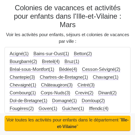
Colonies de vacances et activités
pour enfants dans l'Ille-et-Vilaine :
Mars
Voir les activités pour enfants, séjours et colonies de vacances
par ville :
Acigné(1)
Bains-sur-Oust(1)
Betton(2)
Bourgbarré(2)
Breteil(4)
Bruz(1)
Bréal-sous-Montfort(1)
Bédée(4)
Cesson-Sévigné(2)
Chantepie(3)
Chartres-de-Bretagne(1)
Chavagne(1)
Chevaigné(1)
Châteaugiron(3)
Cintré(3)
Combourg(1)
Corps-Nuds(3)
Crevin(2)
Dinard(2)
Dol-de-Bretagne(1)
Domagné(1)
Domloup(2)
Fougères(2)
Goven(1)
Guichen(1)
Iffendic(4)
Janzé(2)
L'Hermitage(2)
La Richardais(2)
Voir toutes les activités pour enfants dans le département "
Ille-
Le Rheu(2)
Liffré(1)
Louvigné-du-Désert(2)
et-Vilaine
"
Lécousse(2)
Maen Roch(3)
Martigné-Ferchaud(1)