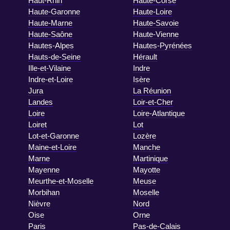
Haut-Rhin
Haute-Corse
Haute-Garonne
Haute-Loire
Haute-Marne
Haute-Savoie
Haute-Saône
Haute-Vienne
Hautes-Alpes
Hautes-Pyrénées
Hauts-de-Seine
Hérault
Ille-et-Vilaine
Indre
Indre-et-Loire
Isère
Jura
La Réunion
Landes
Loir-et-Cher
Loire
Loire-Atlantique
Loiret
Lot
Lot-et-Garonne
Lozère
Maine-et-Loire
Manche
Marne
Martinique
Mayenne
Mayotte
Meurthe-et-Moselle
Meuse
Morbihan
Moselle
Nièvre
Nord
Oise
Orne
Paris
Pas-de-Calais