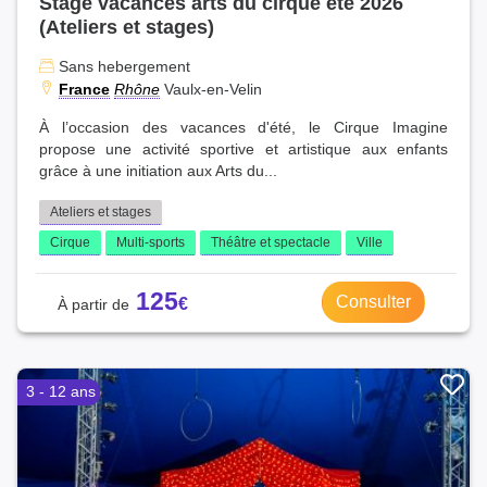
Stage vacances arts du cirque été 2026
(Ateliers et stages)
Sans hebergement
France
Rhône
Vaulx-en-Velin
À l’occasion des vacances d'été, le Cirque Imagine
propose une activité sportive et artistique aux enfants
grâce à une initiation aux Arts du...
Ateliers et stages
Cirque
Multi-sports
Théâtre et spectacle
Ville
125
Consulter
3 - 12 ans