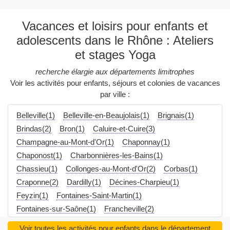
Vacances et loisirs pour enfants et
adolescents dans le Rhône : Ateliers
et stages Yoga
recherche élargie aux départements limitrophes
Voir les activités pour enfants, séjours et colonies de vacances
par ville :
Belleville(1)
Belleville-en-Beaujolais(1)
Brignais(1)
Brindas(2)
Bron(1)
Caluire-et-Cuire(3)
Champagne-au-Mont-d'Or(1)
Chaponnay(1)
Chaponost(1)
Charbonnières-les-Bains(1)
Chassieu(1)
Collonges-au-Mont-d'Or(2)
Corbas(1)
Craponne(2)
Dardilly(1)
Décines-Charpieu(1)
Feyzin(1)
Fontaines-Saint-Martin(1)
Fontaines-sur-Saône(1)
Francheville(2)
Grézieu-la-Varenne(2)
La Mulatière(1)
Voir toutes les activités pour enfants dans le département