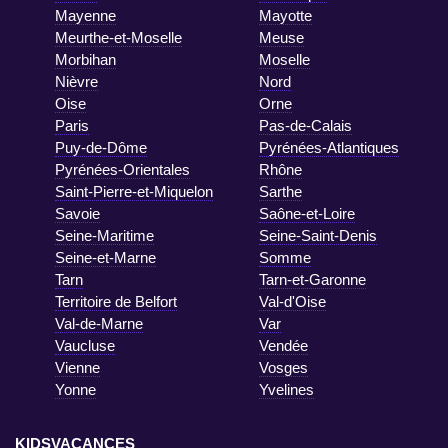
Mayenne
Mayotte
Meurthe-et-Moselle
Meuse
Morbihan
Moselle
Nièvre
Nord
Oise
Orne
Paris
Pas-de-Calais
Puy-de-Dôme
Pyrénées-Atlantiques
Pyrénées-Orientales
Rhône
Saint-Pierre-et-Miquelon
Sarthe
Savoie
Saône-et-Loire
Seine-Maritime
Seine-Saint-Denis
Seine-et-Marne
Somme
Tarn
Tarn-et-Garonne
Territoire de Belfort
Val-d'Oise
Val-de-Marne
Var
Vaucluse
Vendée
Vienne
Vosges
Yonne
Yvelines
KIDSVACANCES