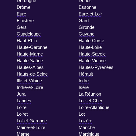
Dordogne
Doubs
Drôme
Essonne
Eure
Eure-et-Loir
Finistère
Gard
Gers
Gironde
Guadeloupe
Guyane
Haut-Rhin
Haute-Corse
Haute-Garonne
Haute-Loire
Haute-Marne
Haute-Savoie
Haute-Saône
Haute-Vienne
Hautes-Alpes
Hautes-Pyrénées
Hauts-de-Seine
Hérault
Ille-et-Vilaine
Indre
Indre-et-Loire
Isère
Jura
La Réunion
Landes
Loir-et-Cher
Loire
Loire-Atlantique
Loiret
Lot
Lot-et-Garonne
Lozère
Maine-et-Loire
Manche
Marne
Martinique