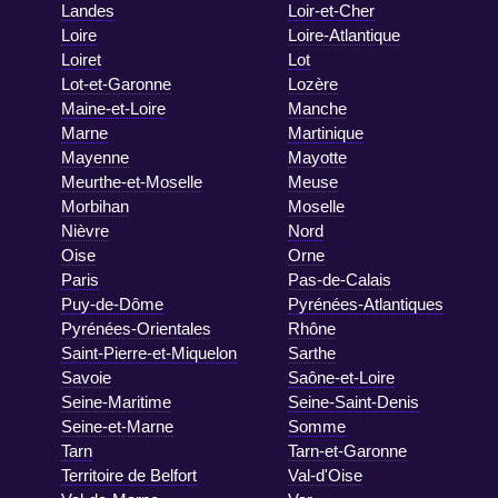
Landes
Loir-et-Cher
Loire
Loire-Atlantique
Loiret
Lot
Lot-et-Garonne
Lozère
Maine-et-Loire
Manche
Marne
Martinique
Mayenne
Mayotte
Meurthe-et-Moselle
Meuse
Morbihan
Moselle
Nièvre
Nord
Oise
Orne
Paris
Pas-de-Calais
Puy-de-Dôme
Pyrénées-Atlantiques
Pyrénées-Orientales
Rhône
Saint-Pierre-et-Miquelon
Sarthe
Savoie
Saône-et-Loire
Seine-Maritime
Seine-Saint-Denis
Seine-et-Marne
Somme
Tarn
Tarn-et-Garonne
Territoire de Belfort
Val-d'Oise