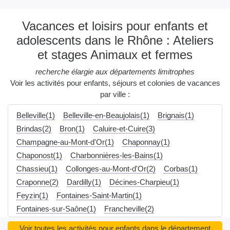
Vacances et loisirs pour enfants et
adolescents dans le Rhône : Ateliers
et stages Animaux et fermes
recherche élargie aux départements limitrophes
Voir les activités pour enfants, séjours et colonies de vacances
par ville :
Belleville(1)
Belleville-en-Beaujolais(1)
Brignais(1)
Brindas(2)
Bron(1)
Caluire-et-Cuire(3)
Champagne-au-Mont-d'Or(1)
Chaponnay(1)
Chaponost(1)
Charbonnières-les-Bains(1)
Chassieu(1)
Collonges-au-Mont-d'Or(2)
Corbas(1)
Craponne(2)
Dardilly(1)
Décines-Charpieu(1)
Feyzin(1)
Fontaines-Saint-Martin(1)
Fontaines-sur-Saône(1)
Francheville(2)
Grézieu-la-Varenne(2)
La Mulatière(1)
Voir toutes les activités pour enfants dans le département