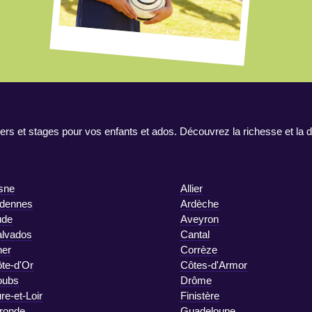
ers et stages pour vos enfants et ados. Découvrez la richesse et la d
sne
Allier
dennes
Ardèche
ude
Aveyron
lvados
Cantal
er
Corrèze
te-d'Or
Côtes-d'Armor
oubs
Drôme
re-et-Loir
Finistère
ronde
Guadeloupe