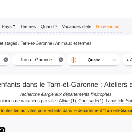
& Pays
Thèmes
Quand ?
Vacances d'été
Nouveautés
 et stages
Tarn-et-Garonne
Animaux et fermes
×
Tarn-et-Garonne
×
▸ 
Quand
enfants dans le Tarn-et-Garonne : Ateliers
recherche élargie aux départements limitrophes
colonies de vacances par ville :
Albias(1)
Caussade(1)
Labastide-Sai
 toutes les activités pour enfants dans le département "
Tarn-et-Garo