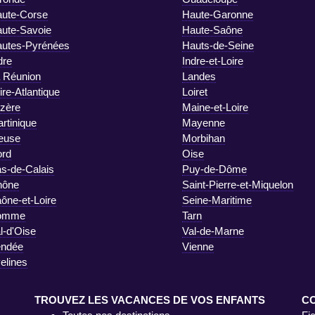
ute-Corse
Haute-Garonne
ute-Savoie
Haute-Saône
utes-Pyrénées
Hauts-de-Seine
dre
Indre-et-Loire
 Réunion
Landes
ire-Atlantique
Loiret
zère
Maine-et-Loire
rtinique
Mayenne
euse
Morbihan
rd
Oise
s-de-Calais
Puy-de-Dôme
hône
Saint-Pierre-et-Miquelon
ône-et-Loire
Seine-Maritime
omme
Tarn
l-d'Oise
Val-de-Marne
endée
Vienne
elines
TROUVEZ LES VACANCES DE VOS ENFANTS
C