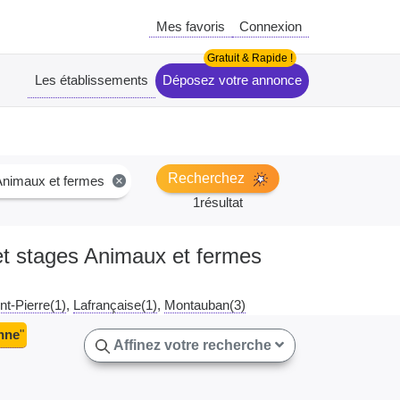
Mes favoris
Connexion
Les établissements
Déposez votre annonce
Recherchez
Animaux et fermes
×
1résultat
 et stages Animaux et fermes
nt-Pierre(1)
Lafrançaise(1)
Montauban(3)
nne
"
Affinez votre recherche