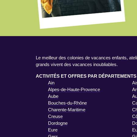
Le meilleur des colonies de vacances enfants, ateli
grands vivent des vacances inoubliables.
ACTIVITÉS ET OFFRES PAR DÉPARTEMENTS
Ain
Ai
Alpes-de-Haute-Provence
Ar
Aube
A
Bouches-du-Rhône
Ca
Charente-Maritime
Ch
Creuse
Cô
Dordogne
D
Eure
Eu
Gers
Gi