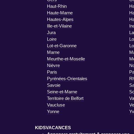
Haut-Rhin
Ha
Haute-Marne
Ha
Hautes-Alpes
Ha
Ille-et-Vilaine
In
Jura
La
Loire
Lo
Lot-et-Garonne
Lo
Marne
Ma
Meurthe-et-Moselle
M
Nièvre
No
Paris
Pa
Pyrénées-Orientales
R
Savoie
Sa
Seine-et-Marne
S
Territoire de Belfort
Va
Vaucluse
V
Yonne
Yv
KIDSVACANCES