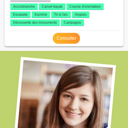
Accrobranche
Canoë-kayak
Course d'orientation
Escalade
Escrime
Tir à l'arc
Anglais
Découverte des monuments
Campagne
Consulter