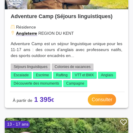
Adventure Camp (Séjours linguistiques)
Résidence
Angleterre
REGION DU KENT
Adventure Camp est un séjour linguistique unique pour les
11-17 ans : des cours d’anglais avec professeurs natifs,
des sports outdoor encadrés en...
Séjours linguistiques
Colonies de vacances
Escalade
Escrime
Rafting
VTT et BMX
Anglais
Découverte des monuments
Campagne
1 395
Consulter
13 - 17 ans