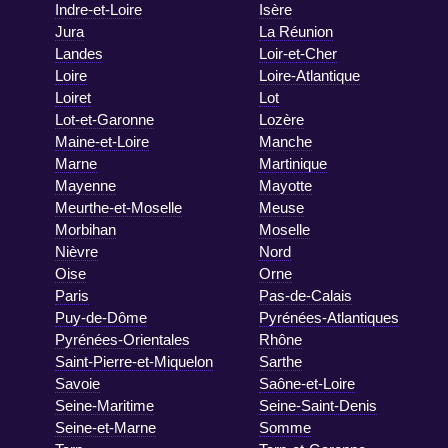
Indre-et-Loire
Isère
Jura
La Réunion
Landes
Loir-et-Cher
Loire
Loire-Atlantique
Loiret
Lot
Lot-et-Garonne
Lozère
Maine-et-Loire
Manche
Marne
Martinique
Mayenne
Mayotte
Meurthe-et-Moselle
Meuse
Morbihan
Moselle
Nièvre
Nord
Oise
Orne
Paris
Pas-de-Calais
Puy-de-Dôme
Pyrénées-Atlantiques
Pyrénées-Orientales
Rhône
Saint-Pierre-et-Miquelon
Sarthe
Savoie
Saône-et-Loire
Seine-Maritime
Seine-Saint-Denis
Seine-et-Marne
Somme