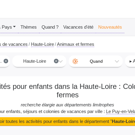
& Pays
Thèmes
Quand ?
Vacances d'été
Nouveautés
s de vacances
Haute-Loire
Animaux et fermes
×
Haute-Loire
×
▸ 
Quand
ités pour enfants dans la Haute-Loire : C
fermes
recherche élargie aux départements limitrophes
pour enfants, séjours et colonies de vacances par ville :
Le Puy-en-Vel
oir toutes les activités pour enfants dans le département "
Haute-Loir