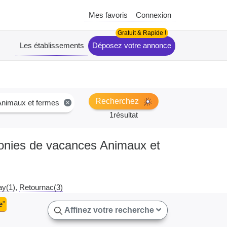
Mes favoris
Connexion
Les établissements
Déposez votre annonce
Recherchez
Animaux et fermes
×
1résultat
olonies de vacances Animaux et
ay(1)
Retournac(3)
e
"
Affinez votre recherche