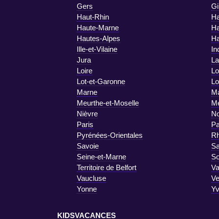
Gers
Gi
Haut-Rhin
Ha
Haute-Marne
Ha
Hautes-Alpes
Ha
Ille-et-Vilaine
In
Jura
La
Loire
Lo
Lot-et-Garonne
Lo
Marne
Ma
Meurthe-et-Moselle
M
Nièvre
No
Paris
Pa
Pyrénées-Orientales
R
Savoie
Sa
Seine-et-Marne
S
Territoire de Belfort
Va
Vaucluse
V
Yonne
Yv
KIDSVACANCES