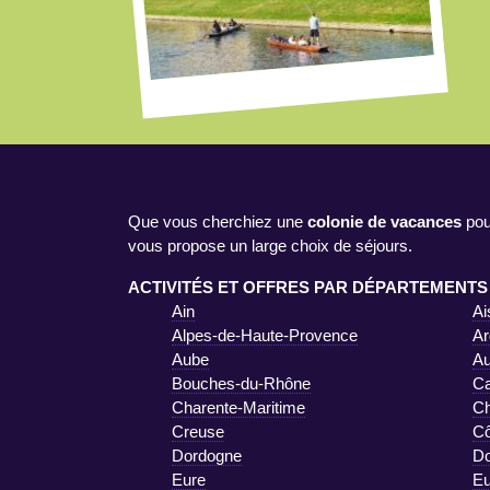
Que vous cherchiez une
colonie de vacances
pou
vous propose un large choix de séjours.
ACTIVITÉS ET OFFRES PAR DÉPARTEMENTS
Ain
Ai
Alpes-de-Haute-Provence
Ar
Aube
A
Bouches-du-Rhône
Ca
Charente-Maritime
Ch
Creuse
Cô
Dordogne
D
Eure
Eu