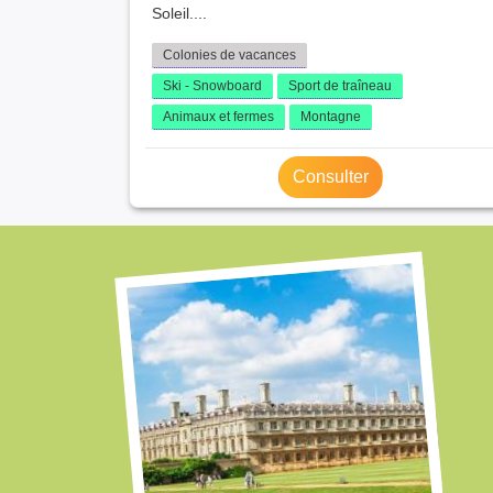
Soleil....
Colonies de vacances
Ski - Snowboard
Sport de traîneau
Animaux et fermes
Montagne
Consulter