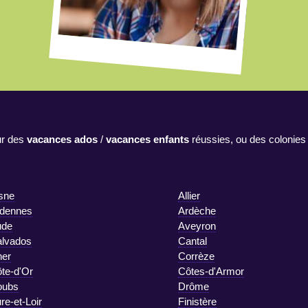
r des
vacances ados
/
vacances enfants
réussies, ou des colonies
sne
Allier
dennes
Ardèche
ude
Aveyron
lvados
Cantal
er
Corrèze
te-d'Or
Côtes-d'Armor
oubs
Drôme
re-et-Loir
Finistère