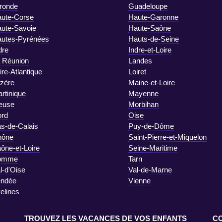
ronde
Guadeloupe
ute-Corse
Haute-Garonne
ute-Savoie
Haute-Saône
utes-Pyrénées
Hauts-de-Seine
dre
Indre-et-Loire
 Réunion
Landes
ire-Atlantique
Loiret
zère
Maine-et-Loire
rtinique
Mayenne
euse
Morbihan
rd
Oise
s-de-Calais
Puy-de-Dôme
hône
Saint-Pierre-et-Miquelon
ône-et-Loire
Seine-Maritime
omme
Tarn
l-d'Oise
Val-de-Marne
endée
Vienne
elines
TROUVEZ LES VACANCES DE VOS ENFANTS
C