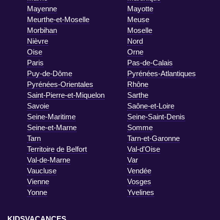
Mayenne
Mayotte
Meurthe-et-Moselle
Meuse
Morbihan
Moselle
Nièvre
Nord
Oise
Orne
Paris
Pas-de-Calais
Puy-de-Dôme
Pyrénées-Atlantiques
Pyrénées-Orientales
Rhône
Saint-Pierre-et-Miquelon
Sarthe
Savoie
Saône-et-Loire
Seine-Maritime
Seine-Saint-Denis
Seine-et-Marne
Somme
Tarn
Tarn-et-Garonne
Territoire de Belfort
Val-d'Oise
Val-de-Marne
Var
Vaucluse
Vendée
Vienne
Vosges
Yonne
Yvelines
KIDSVACANCES