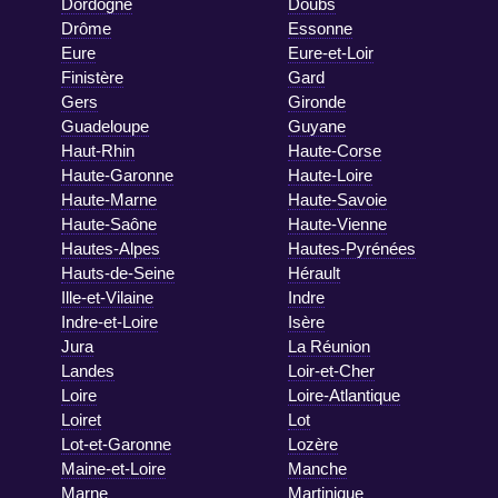
Dordogne
Doubs
Drôme
Essonne
Eure
Eure-et-Loir
Finistère
Gard
Gers
Gironde
Guadeloupe
Guyane
Haut-Rhin
Haute-Corse
Haute-Garonne
Haute-Loire
Haute-Marne
Haute-Savoie
Haute-Saône
Haute-Vienne
Hautes-Alpes
Hautes-Pyrénées
Hauts-de-Seine
Hérault
Ille-et-Vilaine
Indre
Indre-et-Loire
Isère
Jura
La Réunion
Landes
Loir-et-Cher
Loire
Loire-Atlantique
Loiret
Lot
Lot-et-Garonne
Lozère
Maine-et-Loire
Manche
Marne
Martinique