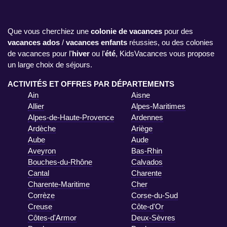
Que vous cherchiez une
colonie de vacances
pour des
vacances ados
/
vacances enfants
réussies, ou des colonies
de vacances pour l'
hiver
ou l'
été
, KidsVacances vous propose
un large choix de séjours.
ACTIVITÉS ET OFFRES PAR DÉPARTEMENTS
Ain
Aisne
Allier
Alpes-Maritimes
Alpes-de-Haute-Provence
Ardennes
Ardèche
Ariège
Aube
Aude
Aveyron
Bas-Rhin
Bouches-du-Rhône
Calvados
Cantal
Charente
Charente-Maritime
Cher
Corrèze
Corse-du-Sud
Creuse
Côte-d'Or
Côtes-d'Armor
Deux-Sèvres