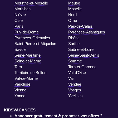
Meurthe-et-Moselle
Meuse
Morbihan
Moselle
Nièvre
Nord
Oise
Orne
Paris
Pas-de-Calais
Puy-de-Dôme
Pyrénées-Atlantiques
Pyrénées-Orientales
Rhône
Saint-Pierre-et-Miquelon
Sarthe
Savoie
Saône-et-Loire
Seine-Maritime
Seine-Saint-Denis
Seine-et-Marne
Somme
Tarn
Tarn-et-Garonne
Territoire de Belfort
Val-d'Oise
Val-de-Marne
Var
Vaucluse
Vendée
Vienne
Vosges
Yonne
Yvelines
KIDSVACANCES
Annoncer gratuitement & proposez vos offres ?