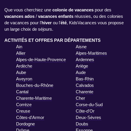
Que vous cherchiez une
colonie de vacances
pour des
vacances ados
/
vacances enfants
réussies, ou des colonies
de vacances pour l'
hiver
ou l'
été
, KidsVacances vous propose
un large choix de séjours.
ACTIVITÉS ET OFFRES PAR DÉPARTEMENTS
Ain
Aisne
Allier
Alpes-Maritimes
Alpes-de-Haute-Provence
Ardennes
Ardèche
Ariège
Aube
Aude
Aveyron
Bas-Rhin
Bouches-du-Rhône
Calvados
Cantal
Charente
Charente-Maritime
Cher
Corrèze
Corse-du-Sud
Creuse
Côte-d'Or
Côtes-d'Armor
Deux-Sèvres
Dordogne
Doubs
Drôme
Essonne