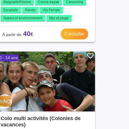
Baignade/Piscine
Canoë-kayak
Canyoning
Escalade
Rando
Via Ferrata
Nature et environnement
Mer et plage
40
Consulter
0 - 14 ans
Colo multi activités (Colonies de
vacances)