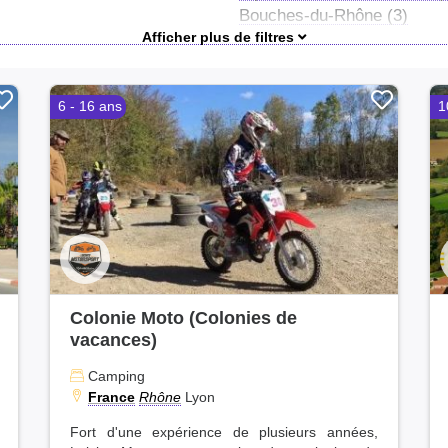
Bouches-du-Rhône (3)
Haute-Garonne (3)
Var (2)
Ardèche (1)
6 - 16 ans
1
Tarn (1)
Vaucluse (1)
Colonie Moto (Colonies de
vacances)
Camping
France
Rhône
Lyon
Fort d'une expérience de plusieurs années,