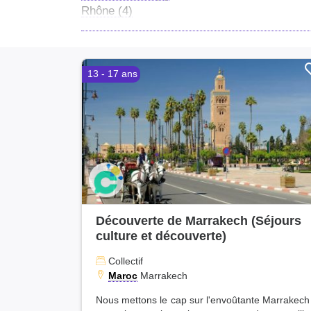
Rhône (4)
Martinique (3)
Morbihan (2)
Lot-et-Garonne (2)
13 - 17 ans
Hautes-Pyrénées (1)
Paris (1)
Découverte de Marrakech (Séjours
culture et découverte)
Collectif
Maroc
Marrakech
Nous mettons le cap sur l'envoûtante Marrakech