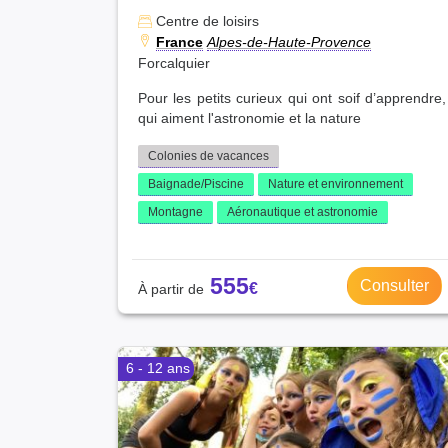
Centre de loisirs
France
Alpes-de-Haute-Provence
Forcalquier
Pour les petits curieux qui ont soif d’apprendre,
qui aiment l'astronomie et la nature
Colonies de vacances
Baignade/Piscine
Nature et environnement
Montagne
Aéronautique et astronomie
555
Consulter
6 - 12 ans