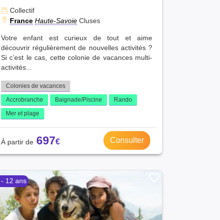
Collectif
France
Haute-Savoie
Cluses
Votre enfant est curieux de tout et aime
découvrir régulièrement de nouvelles activités ?
Si c’est le cas, cette colonie de vacances multi-
activités...
Colonies de vacances
Accrobranche
Baignade/Piscine
Rando
Mer et plage
697
Consulter
 - 12 ans