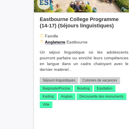
Eastbourne College Programme
(14-17) (Séjours linguistiques)
Famille
Angleterre
Eastbourne
Un séjour linguistique où les adolescents
pourront parfaire ou enrichir leurs compétences
en langue dans un cadre chatoyant avec le
dernier matériel...
Séjours linguistiques
Colonies de vacances
Baignade/Piscine
Bowling
Equitation
Karting
Anglais
Découverte des monuments
Ville