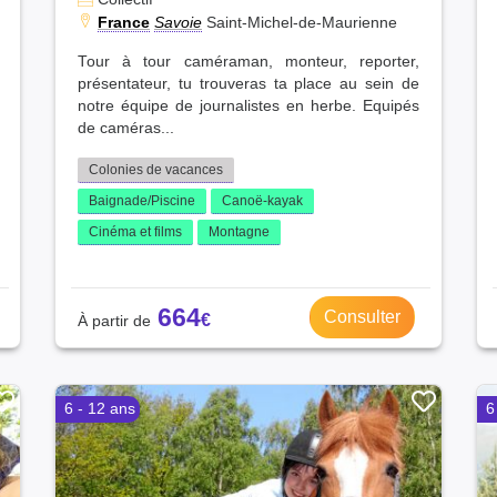
France
Savoie
Saint-Michel-de-Maurienne
Tour à tour caméraman, monteur, reporter,
présentateur, tu trouveras ta place au sein de
notre équipe de journalistes en herbe. Equipés
de caméras...
Colonies de vacances
Baignade/Piscine
Canoë-kayak
Cinéma et films
Montagne
664
Consulter
6 - 12 ans
6