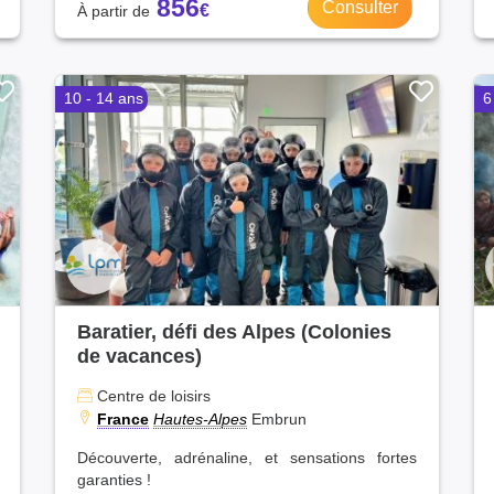
856
Consulter
10 - 14 ans
6
Baratier, défi des Alpes (Colonies
de vacances)
Centre de loisirs
France
Hautes-Alpes
Embrun
Découverte, adrénaline, et sensations fortes
garanties !