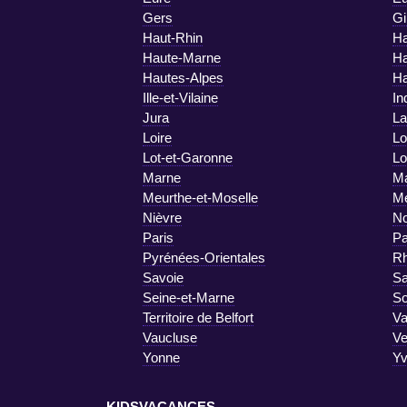
Gers
Gi
Haut-Rhin
Ha
Haute-Marne
Ha
Hautes-Alpes
Ha
Ille-et-Vilaine
In
Jura
La
Loire
Lo
Lot-et-Garonne
Lo
Marne
Ma
Meurthe-et-Moselle
M
Nièvre
No
Paris
Pa
Pyrénées-Orientales
R
Savoie
Sa
Seine-et-Marne
S
Territoire de Belfort
Va
Vaucluse
V
Yonne
Yv
KIDSVACANCES