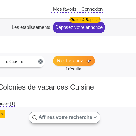
Mes favoris
Connexion
Les établissements
Déposez votre annonce
Recherchez
▸ Cuisine
×
1résultat
 Colonies de vacances Cuisine
uars(1)
es
"
Affinez votre recherche