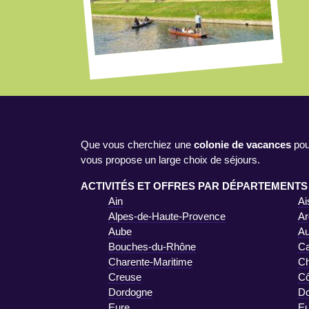
Que vous cherchiez une
colonie de vacances
pou
vous propose un large choix de séjours.
ACTIVITÉS ET OFFRES PAR DÉPARTEMENTS
Ain
Ai
Alpes-de-Haute-Provence
Ar
Aube
A
Bouches-du-Rhône
Ca
Charente-Maritime
Ch
Creuse
Cô
Dordogne
D
Eure
Eu