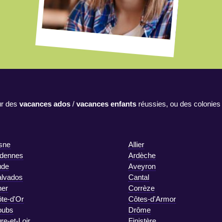
r des
vacances ados
/
vacances enfants
réussies, ou des colonies
sne
Allier
dennes
Ardèche
ude
Aveyron
lvados
Cantal
er
Corrèze
te-d'Or
Côtes-d'Armor
oubs
Drôme
re-et-Loir
Finistère