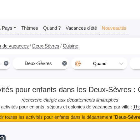
& Pays
Thèmes
Quand ?
Vacances d'été
Nouveautés
s de vacances
Deux-Sèvres
Cuisine
×
Deux-Sèvres
×
Quand
vités pour enfants dans les Deux-Sèvres :
recherche élargie aux départements limitrophes
s activités pour enfants, séjours et colonies de vacances par ville :
Tho
ir toutes les activités pour enfants dans le département "
Deux-Sèvr