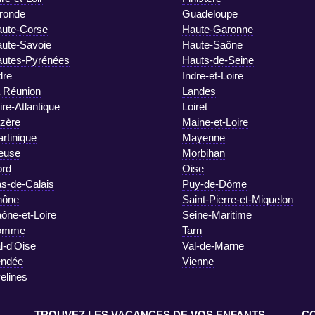
ronde
Guadeloupe
ute-Corse
Haute-Garonne
ute-Savoie
Haute-Saône
utes-Pyrénées
Hauts-de-Seine
dre
Indre-et-Loire
 Réunion
Landes
ire-Atlantique
Loiret
zère
Maine-et-Loire
rtinique
Mayenne
euse
Morbihan
rd
Oise
s-de-Calais
Puy-de-Dôme
hône
Saint-Pierre-et-Miquelon
ône-et-Loire
Seine-Maritime
omme
Tarn
l-d'Oise
Val-de-Marne
endée
Vienne
elines
TROUVEZ LES VACANCES DE VOS ENFANTS
C