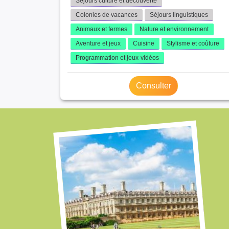
Séjours culture et découverte
Colonies de vacances
Séjours linguistiques
Animaux et fermes
Nature et environnement
Aventure et jeux
Cuisine
Stylisme et coûture
Programmation et jeux-vidéos
Consulter