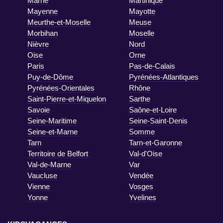
Marne
Martinique
Mayenne
Mayotte
Meurthe-et-Moselle
Meuse
Morbihan
Moselle
Nièvre
Nord
Oise
Orne
Paris
Pas-de-Calais
Puy-de-Dôme
Pyrénées-Atlantiques
Pyrénées-Orientales
Rhône
Saint-Pierre-et-Miquelon
Sarthe
Savoie
Saône-et-Loire
Seine-Maritime
Seine-Saint-Denis
Seine-et-Marne
Somme
Tarn
Tarn-et-Garonne
Territoire de Belfort
Val-d'Oise
Val-de-Marne
Var
Vaucluse
Vendée
Vienne
Vosges
Yonne
Yvelines