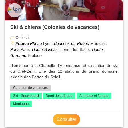
Ski & chiens (Colonies de vacances)
Collectif
France
Rhône
Lyon,
Bouches-du-Rhône
Marseille,
Paris
Paris,
Haute-Savoie
Thonon-les-Bains,
Haute-
Garonne
Toulouse
Bienvenue à la Chapelle d’Abondance, et sa station de ski
du Crêt-Béni. Une des 12 stations du grand domaine
skiable des Portes du Soleil....
Colonies de vacances
Ski - Snowboard
Sport de traîneau
Animaux et fermes
Montagne
Consulter