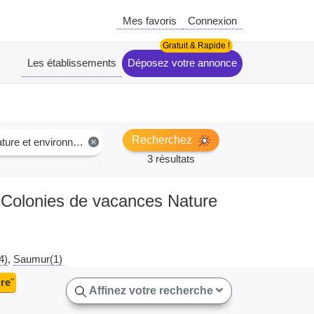
Mes favoris
Connexion
Les établissements
Déposez votre annonce
Recherchez
ure et environnement
×
3 résultats
 : Colonies de vacances Nature
4)
Saumur(1)
ire
"
Affinez votre recherche