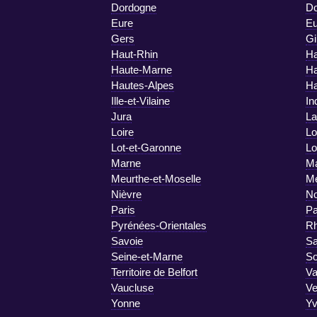
Dordogne
D
Eure
Eu
Gers
Gi
Haut-Rhin
Ha
Haute-Marne
Ha
Hautes-Alpes
Ha
Ille-et-Vilaine
In
Jura
La
Loire
Lo
Lot-et-Garonne
Lo
Marne
Ma
Meurthe-et-Moselle
M
Nièvre
No
Paris
Pa
Pyrénées-Orientales
R
Savoie
Sa
Seine-et-Marne
S
Territoire de Belfort
Va
Vaucluse
V
Yonne
Yv