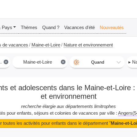
& Pays
Thèmes
Quand ?
Vacances d'été
Nouveautés
s de vacances
Maine-et-Loire
Nature et environnement
×
Maine-et-Loire
×
▸ Nat
Quand
nts et adolescents dans le Maine-et-Loire
et environnement
recherche élargie aux départements limitrophes
ités pour enfants, séjours et colonies de vacances par ville :
Angers(5
r toutes les activités pour enfants dans le département "
Maine-et-Lo