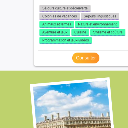
Séjours culture et découverte
Colonies de vacances
Séjours linguistiques
Animaux et fermes
Nature et environnement
Aventure et jeux
Cuisine
Stylisme et coûture
Programmation et jeux-vidéos
Consulter