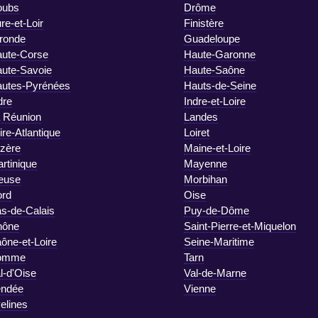
oubs
Drôme
re-et-Loir
Finistère
ronde
Guadeloupe
ute-Corse
Haute-Garonne
ute-Savoie
Haute-Saône
utes-Pyrénées
Hauts-de-Seine
dre
Indre-et-Loire
 Réunion
Landes
ire-Atlantique
Loiret
zère
Maine-et-Loire
rtinique
Mayenne
euse
Morbihan
rd
Oise
s-de-Calais
Puy-de-Dôme
hône
Saint-Pierre-et-Miquelon
ône-et-Loire
Seine-Maritime
omme
Tarn
l-d'Oise
Val-de-Marne
endée
Vienne
elines