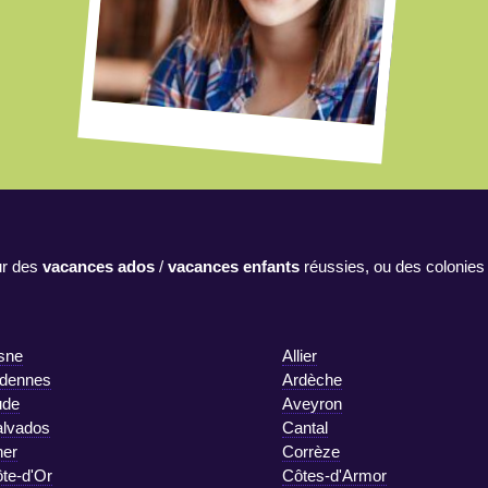
r des
vacances ados
/
vacances enfants
réussies, ou des colonies
sne
Allier
dennes
Ardèche
ude
Aveyron
lvados
Cantal
er
Corrèze
te-d'Or
Côtes-d'Armor