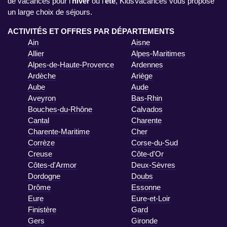
de vacances pour l'
hiver
ou l'
été
, KidsVacances vous propose
un large choix de séjours.
ACTIVITÉS ET OFFRES PAR DÉPARTEMENTS
Ain
Aisne
Allier
Alpes-Maritimes
Alpes-de-Haute-Provence
Ardennes
Ardèche
Ariège
Aube
Aude
Aveyron
Bas-Rhin
Bouches-du-Rhône
Calvados
Cantal
Charente
Charente-Maritime
Cher
Corrèze
Corse-du-Sud
Creuse
Côte-d'Or
Côtes-d'Armor
Deux-Sèvres
Dordogne
Doubs
Drôme
Essonne
Eure
Eure-et-Loir
Finistère
Gard
Gers
Gironde