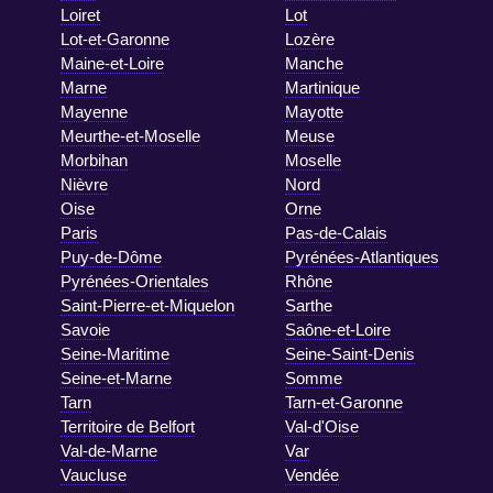
Loiret
Lot
Lot-et-Garonne
Lozère
Maine-et-Loire
Manche
Marne
Martinique
Mayenne
Mayotte
Meurthe-et-Moselle
Meuse
Morbihan
Moselle
Nièvre
Nord
Oise
Orne
Paris
Pas-de-Calais
Puy-de-Dôme
Pyrénées-Atlantiques
Pyrénées-Orientales
Rhône
Saint-Pierre-et-Miquelon
Sarthe
Savoie
Saône-et-Loire
Seine-Maritime
Seine-Saint-Denis
Seine-et-Marne
Somme
Tarn
Tarn-et-Garonne
Territoire de Belfort
Val-d'Oise
Val-de-Marne
Var
Vaucluse
Vendée