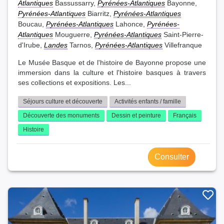
Atlantiques
Bassussarry,
Pyrénées-Atlantiques
Bayonne,
Pyrénées-Atlantiques
Biarritz,
Pyrénées-Atlantiques
Boucau,
Pyrénées-Atlantiques
Lahonce,
Pyrénées-
Atlantiques
Mouguerre,
Pyrénées-Atlantiques
Saint-Pierre-
d'Irube,
Landes
Tarnos,
Pyrénées-Atlantiques
Villefranque
Le Musée Basque et de l'histoire de Bayonne propose une
immersion dans la culture et l'histoire basques à travers
ses collections et expositions. Les...
Séjours culture et découverte
Activités enfants / famille
Découverte des monuments
Dessin et peinture
Français
Histoire
Consulter