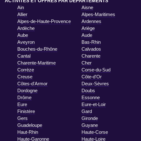
ACTIVITÉS ET OFFRES PAR DÉPARTEMENTS
Ain
Aisne
Allier
Alpes-Maritimes
Alpes-de-Haute-Provence
Ardennes
Ardèche
Ariège
Aube
Aude
Aveyron
Bas-Rhin
Bouches-du-Rhône
Calvados
Cantal
Charente
Charente-Maritime
Cher
Corrèze
Corse-du-Sud
Creuse
Côte-d'Or
Côtes-d'Armor
Deux-Sèvres
Dordogne
Doubs
Drôme
Essonne
Eure
Eure-et-Loir
Finistère
Gard
Gers
Gironde
Guadeloupe
Guyane
Haut-Rhin
Haute-Corse
Haute-Garonne
Haute-Loire