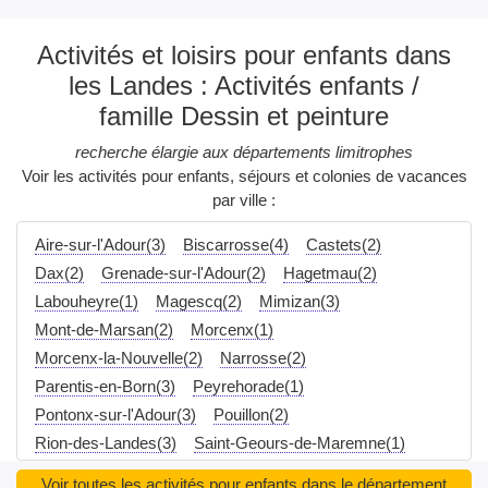
Activités et loisirs pour enfants dans
les Landes : Activités enfants /
famille Dessin et peinture
recherche élargie aux départements limitrophes
Voir les activités pour enfants, séjours et colonies de vacances
par ville :
Aire-sur-l'Adour(3)
Biscarrosse(4)
Castets(2)
Dax(2)
Grenade-sur-l'Adour(2)
Hagetmau(2)
Labouheyre(1)
Magescq(2)
Mimizan(3)
Mont-de-Marsan(2)
Morcenx(1)
Morcenx-la-Nouvelle(2)
Narrosse(2)
Parentis-en-Born(3)
Peyrehorade(1)
Pontonx-sur-l'Adour(3)
Pouillon(2)
Rion-des-Landes(3)
Saint-Geours-de-Maremne(1)
Saint-Paul-lès-Dax(2)
Saint-Pierre-du-Mont(2)
Voir toutes les activités pour enfants dans le département