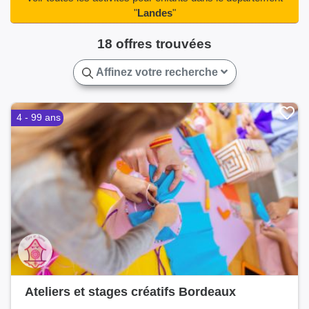
Saint-Sever(2)
Saint-Vincent-de-Paul(2)
"
Landes
"
Sanguinet(3)
Tarnos(2)
Tartas(3)
18 offres trouvées
Villeneuve-de-Marsan(2)
Ychoux(3)
Affinez votre recherche
4 - 99 ans
Ateliers et stages créatifs Bordeaux