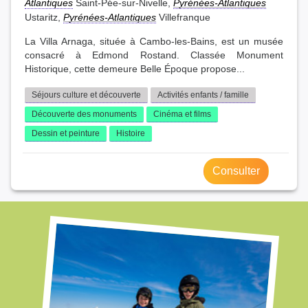
Atlantiques
Saint-Pée-sur-Nivelle,
Pyrénées-Atlantiques
Ustaritz,
Pyrénées-Atlantiques
Villefranque
La Villa Arnaga, située à Cambo-les-Bains, est un musée
consacré à Edmond Rostand. Classée Monument
Historique, cette demeure Belle Époque propose...
Séjours culture et découverte
Activités enfants / famille
Découverte des monuments
Cinéma et films
Dessin et peinture
Histoire
Consulter