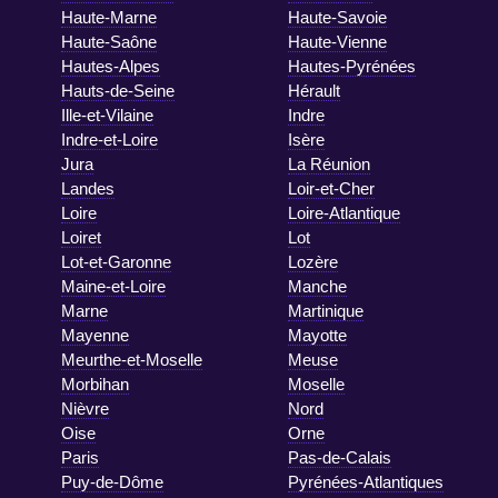
Haute-Marne
Haute-Savoie
Haute-Saône
Haute-Vienne
Hautes-Alpes
Hautes-Pyrénées
Hauts-de-Seine
Hérault
Ille-et-Vilaine
Indre
Indre-et-Loire
Isère
Jura
La Réunion
Landes
Loir-et-Cher
Loire
Loire-Atlantique
Loiret
Lot
Lot-et-Garonne
Lozère
Maine-et-Loire
Manche
Marne
Martinique
Mayenne
Mayotte
Meurthe-et-Moselle
Meuse
Morbihan
Moselle
Nièvre
Nord
Oise
Orne
Paris
Pas-de-Calais
Puy-de-Dôme
Pyrénées-Atlantiques