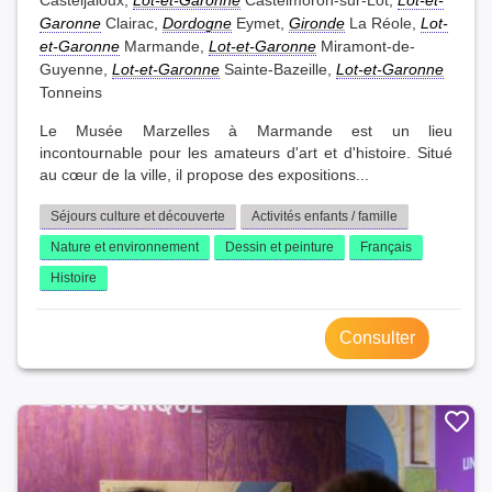
Casteljaloux,
Lot-et-Garonne
Castelmoron-sur-Lot,
Lot-et-
Garonne
Clairac,
Dordogne
Eymet,
Gironde
La Réole,
Lot-
et-Garonne
Marmande,
Lot-et-Garonne
Miramont-de-
Guyenne,
Lot-et-Garonne
Sainte-Bazeille,
Lot-et-Garonne
Tonneins
Le Musée Marzelles à Marmande est un lieu
incontournable pour les amateurs d'art et d'histoire. Situé
au cœur de la ville, il propose des expositions...
Séjours culture et découverte
Activités enfants / famille
Nature et environnement
Dessin et peinture
Français
Histoire
Consulter