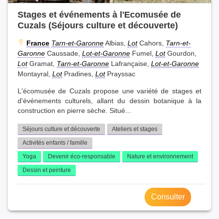
Stages et événements à l'Ecomusée de
Cuzals (Séjours culture et découverte)
France
Tarn-et-Garonne
Albias,
Lot
Cahors,
Tarn-et-
Garonne
Caussade,
Lot-et-Garonne
Fumel,
Lot
Gourdon,
Lot
Gramat,
Tarn-et-Garonne
Lafrançaise,
Lot-et-Garonne
Montayral,
Lot
Pradines,
Lot
Prayssac
L'écomusée de Cuzals propose une variété de stages et
d'événements culturels, allant du dessin botanique à la
construction en pierre sèche. Situé...
Séjours culture et découverte
Ateliers et stages
Activités enfants / famille
Yoga
Devenir éco-responsable
Nature et environnement
Dessin et peinture
Consulter