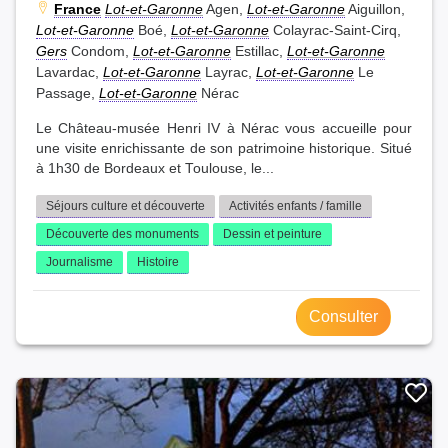
France
Lot-et-Garonne
Agen,
Lot-et-Garonne
Aiguillon,
Lot-et-Garonne
Boé,
Lot-et-Garonne
Colayrac-Saint-Cirq,
Gers
Condom,
Lot-et-Garonne
Estillac,
Lot-et-Garonne
Lavardac,
Lot-et-Garonne
Layrac,
Lot-et-Garonne
Le
Passage,
Lot-et-Garonne
Nérac
Le Château-musée Henri IV à Nérac vous accueille pour
une visite enrichissante de son patrimoine historique. Situé
à 1h30 de Bordeaux et Toulouse, le...
Séjours culture et découverte
Activités enfants / famille
Découverte des monuments
Dessin et peinture
Journalisme
Histoire
Consulter