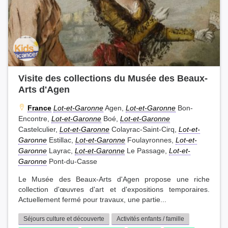
Visite des collections du Musée des Beaux-
Arts d'Agen
France
Lot-et-Garonne
Agen,
Lot-et-Garonne
Bon-
Encontre,
Lot-et-Garonne
Boé,
Lot-et-Garonne
Castelculier,
Lot-et-Garonne
Colayrac-Saint-Cirq,
Lot-et-
Garonne
Estillac,
Lot-et-Garonne
Foulayronnes,
Lot-et-
Garonne
Layrac,
Lot-et-Garonne
Le Passage,
Lot-et-
Garonne
Pont-du-Casse
Le Musée des Beaux-Arts d'Agen propose une riche
collection d'œuvres d'art et d'expositions temporaires.
Actuellement fermé pour travaux, une partie...
Séjours culture et découverte
Activités enfants / famille