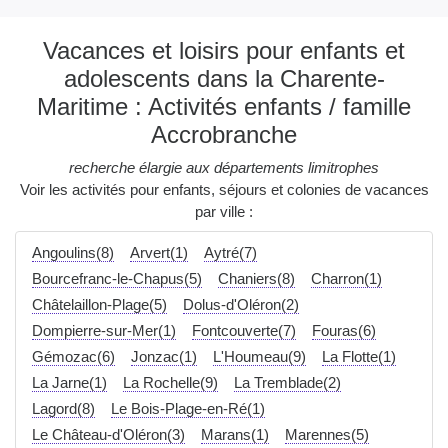
Vacances et loisirs pour enfants et
adolescents dans la Charente-
Maritime : Activités enfants / famille
Accrobranche
recherche élargie aux départements limitrophes
Voir les activités pour enfants, séjours et colonies de vacances
par ville :
Angoulins(8)
Arvert(1)
Aytré(7)
Bourcefranc-le-Chapus(5)
Chaniers(8)
Charron(1)
Châtelaillon-Plage(5)
Dolus-d'Oléron(2)
Dompierre-sur-Mer(1)
Fontcouverte(7)
Fouras(6)
Gémozac(6)
Jonzac(1)
L'Houmeau(9)
La Flotte(1)
La Jarne(1)
La Rochelle(9)
La Tremblade(2)
Lagord(8)
Le Bois-Plage-en-Ré(1)
Le Château-d'Oléron(3)
Marans(1)
Marennes(5)