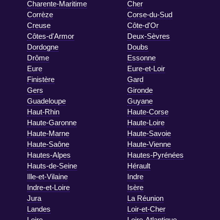
Charente-Maritime
Cher
Corrèze
Corse-du-Sud
Creuse
Côte-d'Or
Côtes-d'Armor
Deux-Sèvres
Dordogne
Doubs
Drôme
Essonne
Eure
Eure-et-Loir
Finistère
Gard
Gers
Gironde
Guadeloupe
Guyane
Haut-Rhin
Haute-Corse
Haute-Garonne
Haute-Loire
Haute-Marne
Haute-Savoie
Haute-Saône
Haute-Vienne
Hautes-Alpes
Hautes-Pyrénées
Hauts-de-Seine
Hérault
Ille-et-Vilaine
Indre
Indre-et-Loire
Isère
Jura
La Réunion
Landes
Loir-et-Cher
Loire
Loire-Atlantique