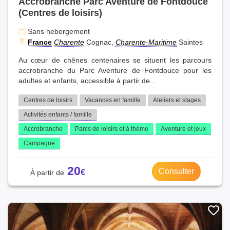
Accrobranche Parc Aventure de Fontdouce
(Centres de loisirs)
Sans hebergement
France
Charente
Cognac,
Charente-Maritime
Saintes
Au cœur de chênes centenaires se situent les parcours
accrobranche du Parc Aventure de Fontdouce pour les
adultes et enfants, accessible à partir de...
Centres de loisirs
Vacances en famille
Ateliers et stages
Activités enfants / famille
Accrobranche
Parcs de loisirs et à thème
Aventure et jeux
Campagne
20
Consulter