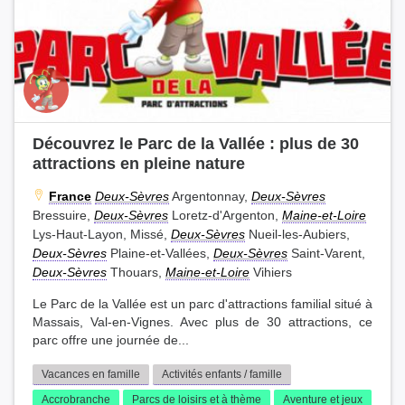
Découvrez le Parc de la Vallée : plus de 30
attractions en pleine nature
France
Deux-Sèvres
Argentonnay,
Deux-Sèvres
Bressuire,
Deux-Sèvres
Loretz-d'Argenton,
Maine-et-Loire
Lys-Haut-Layon, Missé,
Deux-Sèvres
Nueil-les-Aubiers,
Deux-Sèvres
Plaine-et-Vallées,
Deux-Sèvres
Saint-Varent,
Deux-Sèvres
Thouars,
Maine-et-Loire
Vihiers
Le Parc de la Vallée est un parc d'attractions familial situé à
Massais, Val-en-Vignes. Avec plus de 30 attractions, ce
parc offre une journée de...
Vacances en famille
Activités enfants / famille
Accrobranche
Parcs de loisirs et à thème
Aventure et jeux