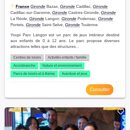
France
Gironde
Bazas,
Gironde
Cadillac,
Gironde
Cadillac-sur-Garonne,
Gironde
Castres-Gironde,
Gironde
La Réole,
Gironde
Langon,
Gironde
Podensac,
Gironde
Portets,
Gironde
Saint-Selve,
Gironde
Toulenne
Youpi Parc Langon est un parc de jeux intérieur destiné
aux enfants de 0 à 12 ans. Le parc propose diverses
attractions telles que des structures...
Centres de loisirs
Activités enfants / famille
Accrobranche
Nature et environnement
Parcs de loisirs et à thème
Aventure et jeux
Consulter