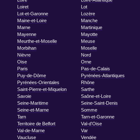
Loiret
Lot
Lot-et-Garonne
Lozère
Maine-et-Loire
Manche
Marne
Martinique
Mayenne
Mayotte
Meurthe-et-Moselle
Meuse
Morbihan
Moselle
Nièvre
Nord
Oise
Orne
Paris
Pas-de-Calais
Puy-de-Dôme
Pyrénées-Atlantiques
Pyrénées-Orientales
Rhône
Saint-Pierre-et-Miquelon
Sarthe
Savoie
Saône-et-Loire
Seine-Maritime
Seine-Saint-Denis
Seine-et-Marne
Somme
Tarn
Tarn-et-Garonne
Territoire de Belfort
Val-d'Oise
Val-de-Marne
Var
Vaucluse
Vendée