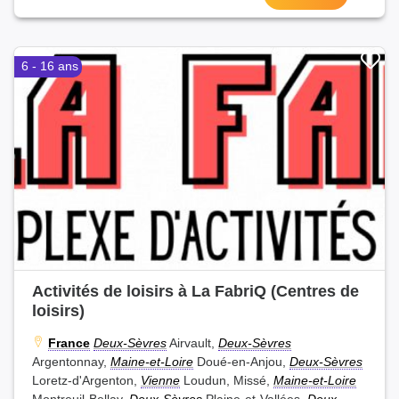
6 - 16 ans
Activités de loisirs à La FabriQ (Centres de
loisirs)
France
Deux-Sèvres
Airvault,
Deux-Sèvres
Argentonnay,
Maine-et-Loire
Doué-en-Anjou,
Deux-Sèvres
Loretz-d'Argenton,
Vienne
Loudun, Missé,
Maine-et-Loire
Montreuil-Bellay,
Deux-Sèvres
Plaine-et-Vallées,
Deux-