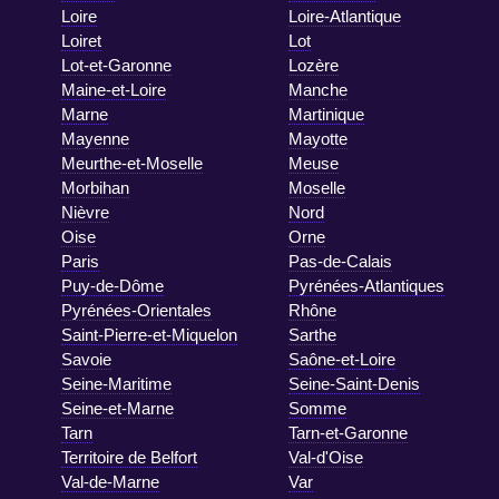
Loire
Loire-Atlantique
Loiret
Lot
Lot-et-Garonne
Lozère
Maine-et-Loire
Manche
Marne
Martinique
Mayenne
Mayotte
Meurthe-et-Moselle
Meuse
Morbihan
Moselle
Nièvre
Nord
Oise
Orne
Paris
Pas-de-Calais
Puy-de-Dôme
Pyrénées-Atlantiques
Pyrénées-Orientales
Rhône
Saint-Pierre-et-Miquelon
Sarthe
Savoie
Saône-et-Loire
Seine-Maritime
Seine-Saint-Denis
Seine-et-Marne
Somme
Tarn
Tarn-et-Garonne
Territoire de Belfort
Val-d'Oise
Val-de-Marne
Var