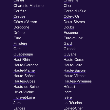
Cantal
Charente
Charente-Maritime
Cher
Corrèze
Corse-du-Sud
Creuse
Côte-d'Or
Côtes-d'Armor
Deux-Sèvres
Dordogne
Doubs
Drôme
Essonne
Eure
Eure-et-Loir
Finistère
Gard
Gers
Gironde
Guadeloupe
Guyane
Haut-Rhin
Haute-Corse
Haute-Garonne
Haute-Loire
Haute-Marne
Haute-Savoie
Haute-Saône
Haute-Vienne
Hautes-Alpes
Hautes-Pyrénées
Hauts-de-Seine
Hérault
Ille-et-Vilaine
Indre
Indre-et-Loire
Isère
Jura
La Réunion
Landes
Loir-et-Cher