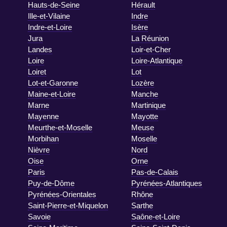
Hauts-de-Seine
Hérault
Ille-et-Vilaine
Indre
Indre-et-Loire
Isère
Jura
La Réunion
Landes
Loir-et-Cher
Loire
Loire-Atlantique
Loiret
Lot
Lot-et-Garonne
Lozère
Maine-et-Loire
Manche
Marne
Martinique
Mayenne
Mayotte
Meurthe-et-Moselle
Meuse
Morbihan
Moselle
Nièvre
Nord
Oise
Orne
Paris
Pas-de-Calais
Puy-de-Dôme
Pyrénées-Atlantiques
Pyrénées-Orientales
Rhône
Saint-Pierre-et-Miquelon
Sarthe
Savoie
Saône-et-Loire