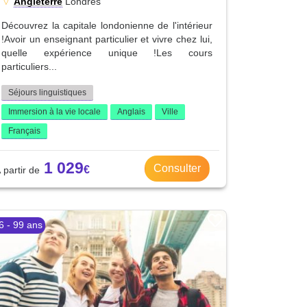
Angleterre
Londres
Découvrez la capitale londonienne de l'intérieur
!Avoir un enseignant particulier et vivre chez lui,
quelle expérience unique !Les cours
particuliers...
Séjours linguistiques
Immersion à la vie locale
Anglais
Ville
Français
1 029
Consulter
6 - 99 ans