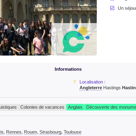
Un séjour
Angleterre
Hastings
Hasti
uistiques
Colonies de vacances
Anglais
Découverte des monume
is
,
Rennes
,
Rouen
,
Strasbourg
,
Toulouse