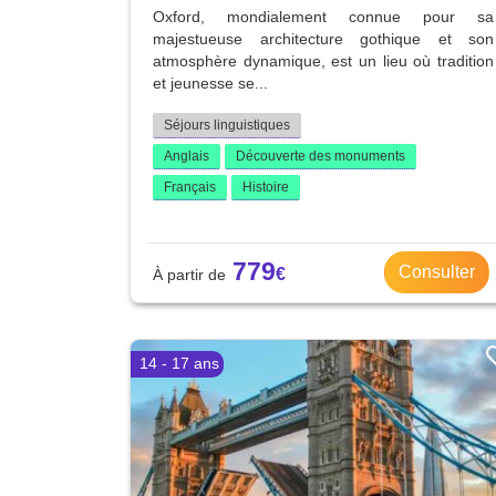
Oxford, mondialement connue pour sa
majestueuse architecture gothique et son
atmosphère dynamique, est un lieu où tradition
et jeunesse se...
Séjours linguistiques
Anglais
Découverte des monuments
Français
Histoire
779
Consulter
14 - 17 ans