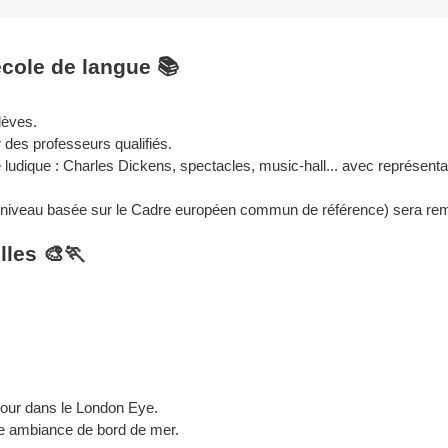
école de langue 📚
lèves.
 des professeurs qualifiés.
ludique : Charles Dickens, spectacles, music-hall... avec représentat
de niveau basée sur le Cadre européen commun de référence) sera rem
lles 🎨🏃
tour dans le London Eye.
ne ambiance de bord de mer.