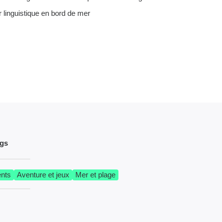
 linguistique en bord de mer
ngs
nts
Aventure et jeux
Mer et plage