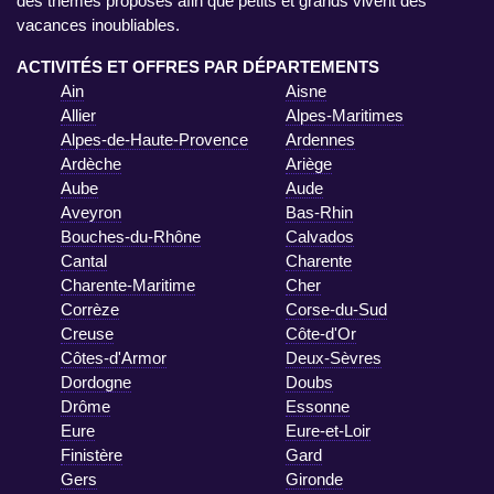
des thèmes proposés afin que petits et grands vivent des
vacances inoubliables.
ACTIVITÉS ET OFFRES PAR DÉPARTEMENTS
Ain
Aisne
Allier
Alpes-Maritimes
Alpes-de-Haute-Provence
Ardennes
Ardèche
Ariège
Aube
Aude
Aveyron
Bas-Rhin
Bouches-du-Rhône
Calvados
Cantal
Charente
Charente-Maritime
Cher
Corrèze
Corse-du-Sud
Creuse
Côte-d'Or
Côtes-d'Armor
Deux-Sèvres
Dordogne
Doubs
Drôme
Essonne
Eure
Eure-et-Loir
Finistère
Gard
Gers
Gironde