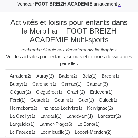
Vendeur
FOOT BREIZH ACADEMIE
uniquement
x
Activités et loisirs pour enfants dans
le Morbihan : FOOT BREIZH
ACADEMIE Multi-sports
recherche élargie aux départements limitrophes
Voir les activités pour enfants, séjours et colonies de vacances
par ville :
Arradon(2)
Auray(2)
Baden(2)
Belz(1)
Brech(1)
Bubry(1)
Carentoir(1)
Carnac(1)
Caudan(3)
Cléguer(2)
Cléguérec(1)
Crach(2)
Erdeven(1)
Férel(1)
Gestel(1)
Gourin(1)
Guer(1)
Guidel(1)
Hennebont(2)
Inzinzac-Lochrist(1)
Kervignac(2)
La Gacilly(1)
Landaul(1)
Landévant(1)
Lanester(2)
Languidic(1)
Larmor-Plage(6)
Le Bono(1)
Le Faouët(1)
Locmiquélic(2)
Locoal-Mendon(2)