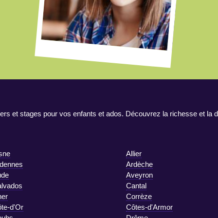
ers et stages pour vos enfants et ados. Découvrez la richesse et la d
sne
Allier
dennes
Ardèche
ude
Aveyron
lvados
Cantal
er
Corrèze
te-d'Or
Côtes-d'Armor
oubs
Drôme