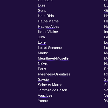
Eure
Eu
Gers
Gi
Haut-Rhin
Ha
Haute-Marne
Ha
Hautes-Alpes
Ha
Ille-et-Vilaine
In
Jura
La
Loire
Lo
Lot-et-Garonne
Lo
Marne
Ma
Meurthe-et-Moselle
M
Nièvre
No
Paris
Pa
Pyrénées-Orientales
R
Savoie
Sa
Seine-et-Marne
S
Territoire de Belfort
Va
Vaucluse
V
Yonne
Yv