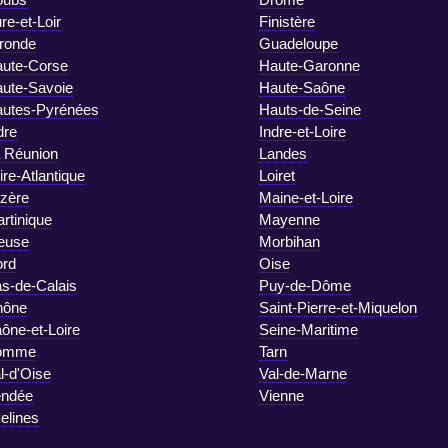
re-et-Loir
Finistère
ronde
Guadeloupe
ute-Corse
Haute-Garonne
ute-Savoie
Haute-Saône
utes-Pyrénées
Hauts-de-Seine
dre
Indre-et-Loire
 Réunion
Landes
ire-Atlantique
Loiret
zère
Maine-et-Loire
rtinique
Mayenne
euse
Morbihan
rd
Oise
s-de-Calais
Puy-de-Dôme
hône
Saint-Pierre-et-Miquelon
ône-et-Loire
Seine-Maritime
omme
Tarn
l-d'Oise
Val-de-Marne
endée
Vienne
elines