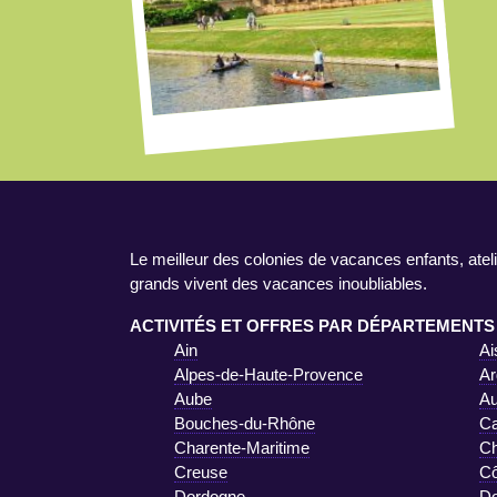
Le meilleur des colonies de vacances enfants, ateli
grands vivent des vacances inoubliables.
ACTIVITÉS ET OFFRES PAR DÉPARTEMENTS
Ain
Ai
Alpes-de-Haute-Provence
Ar
Aube
A
Bouches-du-Rhône
Ca
Charente-Maritime
Ch
Creuse
Cô
Dordogne
D