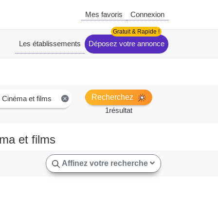
Mes favoris
Connexion
Les établissements
Déposez votre annonce
Recherchez
 Cinéma et films
×
1résultat
ma et films
Affinez votre recherche