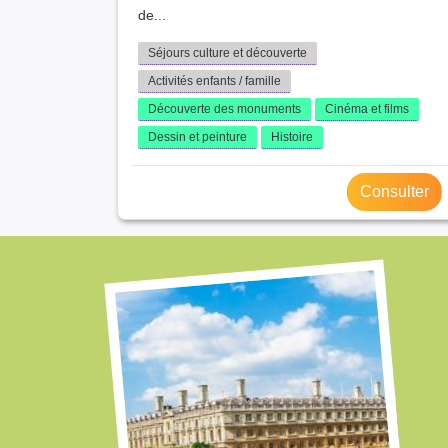
de...
Séjours culture et découverte
Activités enfants / famille
Découverte des monuments
Cinéma et films
Dessin et peinture
Histoire
Consulter