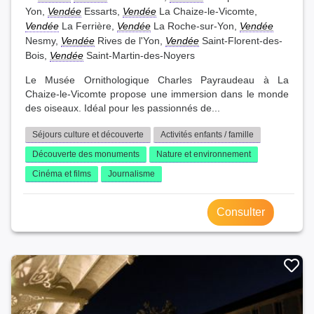
Yon,
Vendée
Essarts,
Vendée
La Chaize-le-Vicomte,
Vendée
La Ferrière,
Vendée
La Roche-sur-Yon,
Vendée
Nesmy,
Vendée
Rives de l'Yon,
Vendée
Saint-Florent-des-
Bois,
Vendée
Saint-Martin-des-Noyers
Le Musée Ornithologique Charles Payraudeau à La
Chaize-le-Vicomte propose une immersion dans le monde
des oiseaux. Idéal pour les passionnés de...
Séjours culture et découverte
Activités enfants / famille
Découverte des monuments
Nature et environnement
Cinéma et films
Journalisme
Consulter