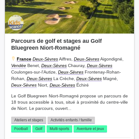
Parcours de golf et stages au Golf
Bluegreen Niort-Romagné
France
Deux-Sèvres
Aiffres,
Deux-Sèvres
Aigondigné,
Vendée
Benet,
Deux-Sèvres
Chauray,
Deux-Sèvres
Coulonges-sur-l'Autize,
Deux-Sèvres
Frontenay-Rohan-
Rohan,
Deux-Sèvres
La Crèche,
Deux-Sèvres
Magné,
Deux-Sèvres
Niort,
Deux-Sèvres
Échiré
Le Golf Bluegreen Niort-Romagné propose un parcours de
18 trous accessible à tous, situé à proximité du centre-ville
de Niort. Le parcours, ouvert...
Ateliers et stages
Activités enfants / famille
Football
Golf
Multi-sports
Aventure et jeux