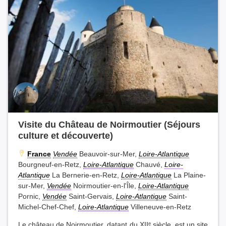
Visite du Château de Noirmoutier (Séjours
culture et découverte)
France
Vendée
Beauvoir-sur-Mer,
Loire-Atlantique
Bourgneuf-en-Retz,
Loire-Atlantique
Chauvé,
Loire-
Atlantique
La Bernerie-en-Retz,
Loire-Atlantique
La Plaine-
sur-Mer,
Vendée
Noirmoutier-en-l'Île,
Loire-Atlantique
Pornic,
Vendée
Saint-Gervais,
Loire-Atlantique
Saint-
Michel-Chef-Chef,
Loire-Atlantique
Villeneuve-en-Retz
Le château de Noirmoutier, datant du XIIᵉ siècle, est un site