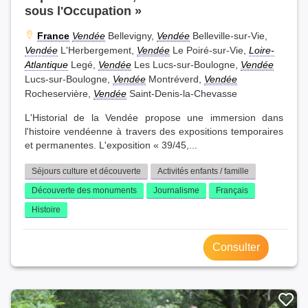
sous l'Occupation »
France
Vendée
Bellevigny,
Vendée
Belleville-sur-Vie,
Vendée
L'Herbergement,
Vendée
Le Poiré-sur-Vie,
Loire-
Atlantique
Legé,
Vendée
Les Lucs-sur-Boulogne,
Vendée
Lucs-sur-Boulogne,
Vendée
Montréverd,
Vendée
Rocheservière,
Vendée
Saint-Denis-la-Chevasse
L'Historial de la Vendée propose une immersion dans
l'histoire vendéenne à travers des expositions temporaires
et permanentes. L'exposition « 39/45,...
Séjours culture et découverte
Activités enfants / famille
Découverte des monuments
Journalisme
Français
Histoire
Consulter