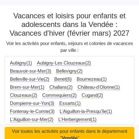
Vacances et loisirs pour enfants et
adolescents dans la Vendée :
Vacances d'hiver (février mars) 2027
Voir les activités pour enfants, séjours et colonies de vacances
par ville :
Aubigny(1)
Aubigny-Les Clouzeaux(2)
Beauvoir-sur-Mer(3)
Bellevigny(2)
Belleville-sur-Vie(2)
Benet(6)
Bournezeau(1)
Brem-sur-Mer(1)
Challans(2)
Château-d'Olonne(1)
Clouzeaux(2)
Commequiers(2)
Cugand(2)
Dompierre-sur-Yon(3)
Essarts(1)
Fontenay-le-Comte(3)
L'Aiguillon-la-Presqu'île(1)
L'Aiguillon-sur-Mer(2)
L'Herbergement(1)
L'Île-d'Olonne(1)
La Bruffière(1)
Voir toutes les activités pour enfants dans le département
La Chaize-le-Vicomte(2)
La Châtaigneraie(4)
"
Vendée
"