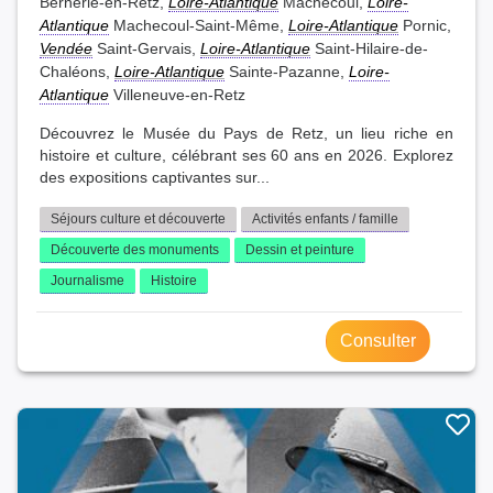
Bernerie-en-Retz,
Loire-Atlantique
Machecoul,
Loire-
Atlantique
Machecoul-Saint-Même,
Loire-Atlantique
Pornic,
Vendée
Saint-Gervais,
Loire-Atlantique
Saint-Hilaire-de-
Chaléons,
Loire-Atlantique
Sainte-Pazanne,
Loire-
Atlantique
Villeneuve-en-Retz
Découvrez le Musée du Pays de Retz, un lieu riche en
histoire et culture, célébrant ses 60 ans en 2026. Explorez
des expositions captivantes sur...
Séjours culture et découverte
Activités enfants / famille
Découverte des monuments
Dessin et peinture
Journalisme
Histoire
Consulter