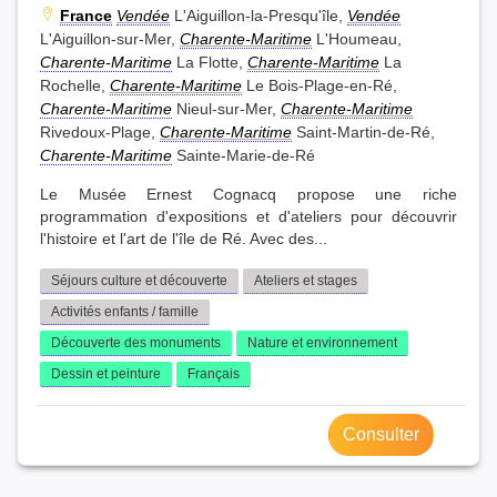
France
Vendée
L'Aiguillon-la-Presqu'île,
Vendée
L'Aiguillon-sur-Mer,
Charente-Maritime
L'Houmeau,
Charente-Maritime
La Flotte,
Charente-Maritime
La
Rochelle,
Charente-Maritime
Le Bois-Plage-en-Ré,
Charente-Maritime
Nieul-sur-Mer,
Charente-Maritime
Rivedoux-Plage,
Charente-Maritime
Saint-Martin-de-Ré,
Charente-Maritime
Sainte-Marie-de-Ré
Le Musée Ernest Cognacq propose une riche
programmation d'expositions et d'ateliers pour découvrir
l'histoire et l'art de l'île de Ré. Avec des...
Séjours culture et découverte
Ateliers et stages
Activités enfants / famille
Découverte des monuments
Nature et environnement
Dessin et peinture
Français
Consulter