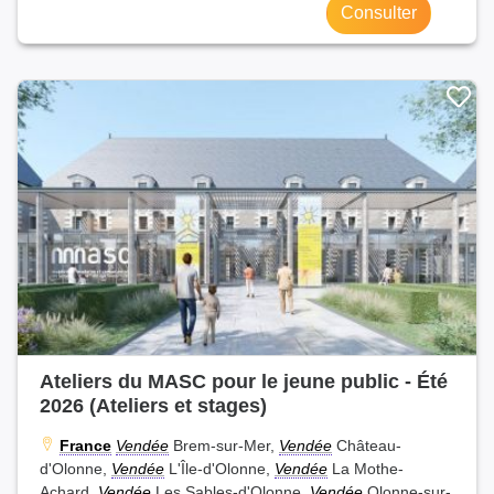
Consulter
Ateliers du MASC pour le jeune public - Été
2026 (Ateliers et stages)
France
Vendée
Brem-sur-Mer,
Vendée
Château-
d'Olonne,
Vendée
L'Île-d'Olonne,
Vendée
La Mothe-
Achard,
Vendée
Les Sables-d'Olonne,
Vendée
Olonne-sur-