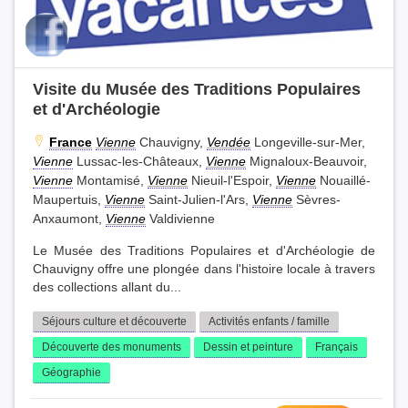
Visite du Musée des Traditions Populaires
et d'Archéologie
France
Vienne
Chauvigny,
Vendée
Longeville-sur-Mer,
Vienne
Lussac-les-Châteaux,
Vienne
Mignaloux-Beauvoir,
Vienne
Montamisé,
Vienne
Nieuil-l'Espoir,
Vienne
Nouaillé-
Maupertuis,
Vienne
Saint-Julien-l'Ars,
Vienne
Sèvres-
Anxaumont,
Vienne
Valdivienne
Le Musée des Traditions Populaires et d'Archéologie de
Chauvigny offre une plongée dans l'histoire locale à travers
des collections allant du...
Séjours culture et découverte
Activités enfants / famille
Découverte des monuments
Dessin et peinture
Français
Géographie