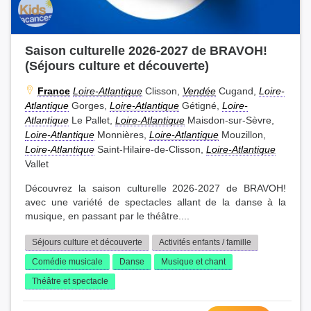
Saison culturelle 2026-2027 de BRAVOH!
(Séjours culture et découverte)
France
Loire-Atlantique
Clisson,
Vendée
Cugand,
Loire-
Atlantique
Gorges,
Loire-Atlantique
Gétigné,
Loire-
Atlantique
Le Pallet,
Loire-Atlantique
Maisdon-sur-Sèvre,
Loire-Atlantique
Monnières,
Loire-Atlantique
Mouzillon,
Loire-Atlantique
Saint-Hilaire-de-Clisson,
Loire-Atlantique
Vallet
Découvrez la saison culturelle 2026-2027 de BRAVOH!
avec une variété de spectacles allant de la danse à la
musique, en passant par le théâtre....
Séjours culture et découverte
Activités enfants / famille
Comédie musicale
Danse
Musique et chant
Théâtre et spectacle