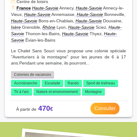
Centre de loisirs
France
Haute-Savoie
Annecy,
Haute-Savoie
Annecy-le-
Vieux,
Haute-Savoie
Annemasse,
Haute-Savoie
Bonneville,
Haute-Savoie
Bons-en-Chablais,
Haute-Savoie
Douvaine,
Isère
Grenoble,
Rhône
Lyon,
Haute-Savoie
Sciez,
Haute-
Savoie
Thonon-les-Bains,
Haute-Savoie
Thyez,
Haute-
Savoie
Évian-les-Bains
Le Chalet Sans Souci vous propose une colonie spéciale
"Aventuriers à la montagne" pour les jeunes de 6 à 17
ans.Pendant une semaine, ils pourront...
Colonies de vacances
Accrobranche
Escalade
Rando
Sport de traîneau
Tir à l'arc
Nature et environnement
Montagne
470
Consulter