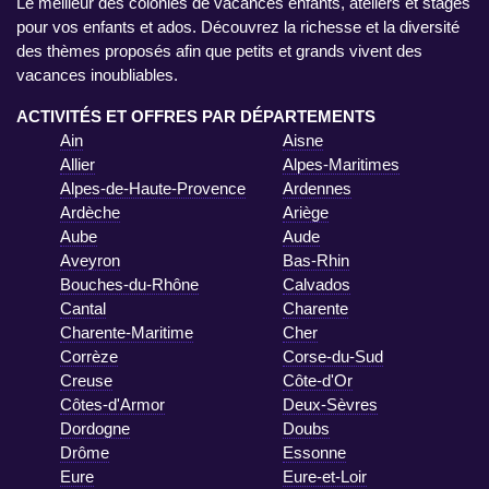
Le meilleur des colonies de vacances enfants, ateliers et stages
pour vos enfants et ados. Découvrez la richesse et la diversité
des thèmes proposés afin que petits et grands vivent des
vacances inoubliables.
ACTIVITÉS ET OFFRES PAR DÉPARTEMENTS
Ain
Aisne
Allier
Alpes-Maritimes
Alpes-de-Haute-Provence
Ardennes
Ardèche
Ariège
Aube
Aude
Aveyron
Bas-Rhin
Bouches-du-Rhône
Calvados
Cantal
Charente
Charente-Maritime
Cher
Corrèze
Corse-du-Sud
Creuse
Côte-d'Or
Côtes-d'Armor
Deux-Sèvres
Dordogne
Doubs
Drôme
Essonne
Eure
Eure-et-Loir