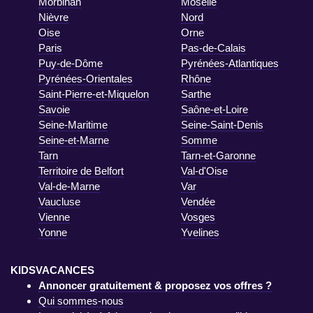
Morbihan
Moselle
Nièvre
Nord
Oise
Orne
Paris
Pas-de-Calais
Puy-de-Dôme
Pyrénées-Atlantiques
Pyrénées-Orientales
Rhône
Saint-Pierre-et-Miquelon
Sarthe
Savoie
Saône-et-Loire
Seine-Maritime
Seine-Saint-Denis
Seine-et-Marne
Somme
Tarn
Tarn-et-Garonne
Territoire de Belfort
Val-d'Oise
Val-de-Marne
Var
Vaucluse
Vendée
Vienne
Vosges
Yonne
Yvelines
KIDSVACANCES
Annoncer gratuitement & proposez vos offres ?
Qui sommes-nous