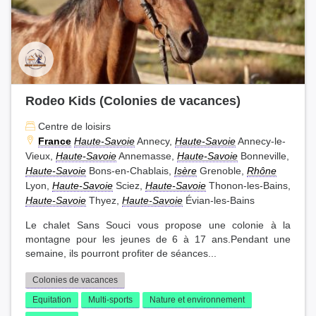
Saint-Georges-de-Commiers(5)
Saint-Ismier(3)
Saint-Jean-de-Moirans(1)
Saint-Marcellin(4)
Saint-Martin-d'Hères(10)
Saint-Martin-d'Uriage(2)
Saint-Martin-le-Vinoux(9)
Saint-Maurice-l'Exil(1)
Saint-Nazaire-les-Eymes(3)
Saint-Savin(1)
Rodeo Kids (Colonies de vacances)
Saint-Siméon-de-Bressieux(2)
Centre de loisirs
Saint-Étienne-de-Crossey(1)
France
Haute-Savoie
Annecy,
Haute-Savoie
Annecy-le-
Saint-Étienne-de-Saint-Geoirs(1)
Salaise-sur-Sanne(4)
Vieux,
Haute-Savoie
Annemasse,
Haute-Savoie
Bonneville,
Sassenage(1)
Seyssinet-Pariset(11)
Seyssins(10)
Haute-Savoie
Bons-en-Chablais,
Isère
Grenoble,
Rhône
Tullins(1)
Varces-Allières-et-Risset(5)
Lyon,
Haute-Savoie
Sciez,
Haute-Savoie
Thonon-les-Bains,
Haute-Savoie
Thyez,
Haute-Savoie
Évian-les-Bains
Vaulnaveys-le-Haut(3)
Vienne(1)
Vif(3)
Villages du Lac de Paladru(3)
Villard-Bonnot(3)
Le chalet Sans Souci vous propose une colonie à la
Villard-de-Lans(5)
Vinay(2)
Vizille(5)
Voiron(3)
montagne pour les jeunes de 6 à 17 ans.Pendant une
semaine, ils pourront profiter de séances...
Échirolles(12)
Colonies de vacances
Equitation
Multi-sports
Nature et environnement