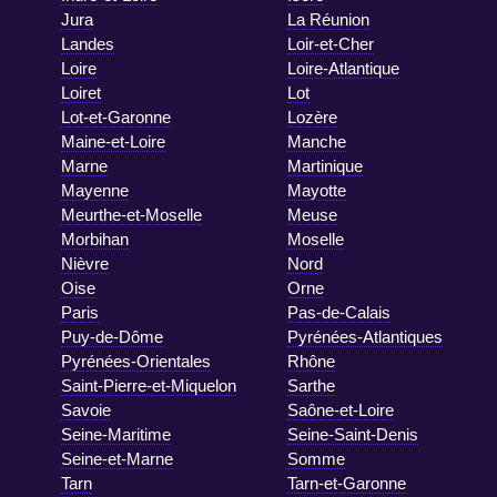
Jura
La Réunion
Landes
Loir-et-Cher
Loire
Loire-Atlantique
Loiret
Lot
Lot-et-Garonne
Lozère
Maine-et-Loire
Manche
Marne
Martinique
Mayenne
Mayotte
Meurthe-et-Moselle
Meuse
Morbihan
Moselle
Nièvre
Nord
Oise
Orne
Paris
Pas-de-Calais
Puy-de-Dôme
Pyrénées-Atlantiques
Pyrénées-Orientales
Rhône
Saint-Pierre-et-Miquelon
Sarthe
Savoie
Saône-et-Loire
Seine-Maritime
Seine-Saint-Denis
Seine-et-Marne
Somme
Tarn
Tarn-et-Garonne