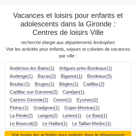
Vacances et loisirs pour enfants et
adolescents dans la Gironde :
Centres de loisirs Ville
recherche élargie aux départements limitrophes
Voir les activités pour enfants, séjours et colonies de vacances
par ville :
Andernos-les-Bains(1)
Artigues-près-Bordeaux(1)
Audenge(1)
Bazas(2)
Biganos(1)
Bordeaux(5)
Bouliac(1)
Bruges(1)
Bègles(1)
Cadillac(2)
Cadillac-sur-Garonne(2)
Canéjan(1)
Castres-Gironde(2)
Cenon(1)
Eysines(2)
Floirac(1)
Gradignan(1)
Gujan-Mestras(1)
La Réole(2)
Langon(2)
Lanton(1)
Le Barp(1)
Le Bouscat(2)
Le Haillan(1)
Le Taillan-Médoc(1)
Le Teich(1)
Lormont(1)
Marcheprime(1)
Voir toutes les activités pour enfants dans le département