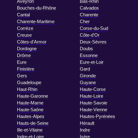
Aveyron
Bas-Rhin
Bouches-du-Rhône
Calvados
Cantal
Charente
Charente-Maritime
Cher
Corrèze
Corse-du-Sud
Creuse
Côte-d'Or
Côtes-d'Armor
Deux-Sèvres
Dordogne
Doubs
Drôme
Essonne
Eure
Eure-et-Loir
Finistère
Gard
Gers
Gironde
Guadeloupe
Guyane
Haut-Rhin
Haute-Corse
Haute-Garonne
Haute-Loire
Haute-Marne
Haute-Savoie
Haute-Saône
Haute-Vienne
Hautes-Alpes
Hautes-Pyrénées
Hauts-de-Seine
Hérault
Ille-et-Vilaine
Indre
Indre-et-Loire
Isère