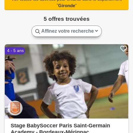
Martignas-sur-Jalle(1)
Mios(1)
Mérignac(3)
"
Gironde
"
Pessac(3)
Podensac(2)
Portets(2)
Saint-Selve(2)
5 offres trouvées
Salles(1)
Talence(2)
Toulenne(2)
Affinez votre recherche
4 - 5 ans
Stage BabySoccer Paris Saint-Germain
Academy - Bordeaux-Mérignac