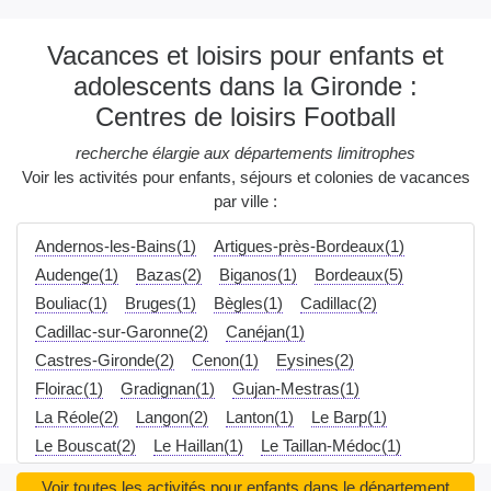
Vacances et loisirs pour enfants et
adolescents dans la Gironde :
Centres de loisirs Football
recherche élargie aux départements limitrophes
Voir les activités pour enfants, séjours et colonies de vacances
par ville :
Andernos-les-Bains(1)
Artigues-près-Bordeaux(1)
Audenge(1)
Bazas(2)
Biganos(1)
Bordeaux(5)
Bouliac(1)
Bruges(1)
Bègles(1)
Cadillac(2)
Cadillac-sur-Garonne(2)
Canéjan(1)
Castres-Gironde(2)
Cenon(1)
Eysines(2)
Floirac(1)
Gradignan(1)
Gujan-Mestras(1)
La Réole(2)
Langon(2)
Lanton(1)
Le Barp(1)
Le Bouscat(2)
Le Haillan(1)
Le Taillan-Médoc(1)
Le Teich(1)
Lormont(1)
Marcheprime(1)
Voir toutes les activités pour enfants dans le département