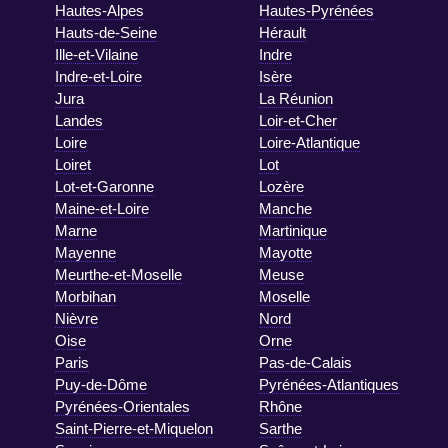
Hautes-Alpes
Hautes-Pyrénées
Hauts-de-Seine
Hérault
Ille-et-Vilaine
Indre
Indre-et-Loire
Isère
Jura
La Réunion
Landes
Loir-et-Cher
Loire
Loire-Atlantique
Loiret
Lot
Lot-et-Garonne
Lozère
Maine-et-Loire
Manche
Marne
Martinique
Mayenne
Mayotte
Meurthe-et-Moselle
Meuse
Morbihan
Moselle
Nièvre
Nord
Oise
Orne
Paris
Pas-de-Calais
Puy-de-Dôme
Pyrénées-Atlantiques
Pyrénées-Orientales
Rhône
Saint-Pierre-et-Miquelon
Sarthe