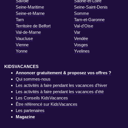
Savoie
Saône-et-Loire
Seine-Maritime
Seine-Saint-Denis
Seine-et-Marne
Somme
Tarn
Tarn-et-Garonne
Territoire de Belfort
Val-d'Oise
Val-de-Marne
Var
Vaucluse
Vendée
Vienne
Vosges
Yonne
Yvelines
KIDSVACANCES
Annoncer gratuitement & proposez vos offres ?
Qui sommes-nous
Les activités à faire pendant les vacances d'hiver
Les activités à faire pendant les vacances d'été
Les Conseils KidsVacances
Être référencé sur KidsVacances
Les partenaires
Magazine