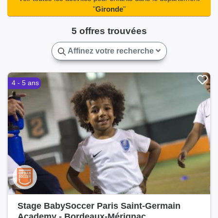
Martignas-sur-Jalle(1)
Mios(1)
Mérignac(3)
"
Gironde
"
Pessac(3)
Podensac(2)
Portets(2)
Saint-Selve(2)
5 offres trouvées
Salles(1)
Talence(2)
Toulenne(2)
Affinez votre recherche
4 - 5 ans
Stage BabySoccer Paris Saint-Germain
Academy - Bordeaux-Mérignac