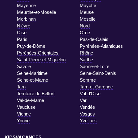
Mayenne
Mayotte
Meurthe-et-Moselle
Meuse
Morbihan
Moselle
Nièvre
Nord
Oise
Orne
Paris
Pas-de-Calais
Puy-de-Dôme
Pyrénées-Atlantiques
Pyrénées-Orientales
Rhône
Saint-Pierre-et-Miquelon
Sarthe
Savoie
Saône-et-Loire
Seine-Maritime
Seine-Saint-Denis
Seine-et-Marne
Somme
Tarn
Tarn-et-Garonne
Territoire de Belfort
Val-d'Oise
Val-de-Marne
Var
Vaucluse
Vendée
Vienne
Vosges
Yonne
Yvelines
KIDSVACANCES