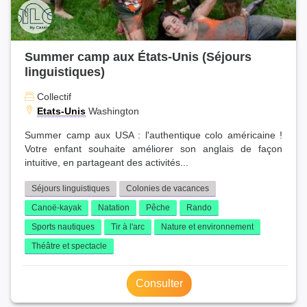
Summer camp aux États-Unis (Séjours
linguistiques)
Collectif
Etats-Unis
Washington
Summer camp aux USA : l'authentique colo américaine !
Votre enfant souhaite améliorer son anglais de façon
intuitive, en partageant des activités...
Séjours linguistiques
Colonies de vacances
Canoë-kayak
Natation
Pêche
Rando
Sports nautiques
Tir à l'arc
Nature et environnement
Théâtre et spectacle
Consulter