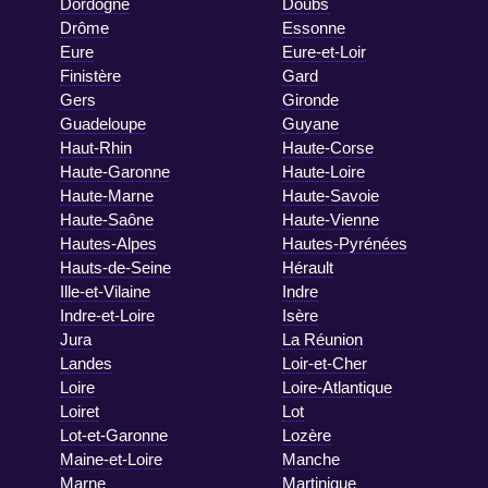
Dordogne
Doubs
Drôme
Essonne
Eure
Eure-et-Loir
Finistère
Gard
Gers
Gironde
Guadeloupe
Guyane
Haut-Rhin
Haute-Corse
Haute-Garonne
Haute-Loire
Haute-Marne
Haute-Savoie
Haute-Saône
Haute-Vienne
Hautes-Alpes
Hautes-Pyrénées
Hauts-de-Seine
Hérault
Ille-et-Vilaine
Indre
Indre-et-Loire
Isère
Jura
La Réunion
Landes
Loir-et-Cher
Loire
Loire-Atlantique
Loiret
Lot
Lot-et-Garonne
Lozère
Maine-et-Loire
Manche
Marne
Martinique