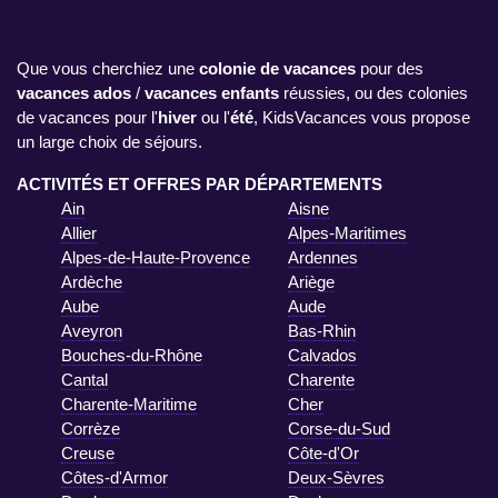
Que vous cherchiez une
colonie de vacances
pour des
vacances ados
/
vacances enfants
réussies, ou des colonies
de vacances pour l'
hiver
ou l'
été
, KidsVacances vous propose
un large choix de séjours.
ACTIVITÉS ET OFFRES PAR DÉPARTEMENTS
Ain
Aisne
Allier
Alpes-Maritimes
Alpes-de-Haute-Provence
Ardennes
Ardèche
Ariège
Aube
Aude
Aveyron
Bas-Rhin
Bouches-du-Rhône
Calvados
Cantal
Charente
Charente-Maritime
Cher
Corrèze
Corse-du-Sud
Creuse
Côte-d'Or
Côtes-d'Armor
Deux-Sèvres