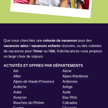
Que vous cherchiez une
colonie de vacances
pour des
vacances ados
/
vacances enfants
réussies, ou des colonies
de vacances pour l'
hiver
ou l'
été
, KidsVacances vous propose
un large choix de séjours.
ACTIVITÉS ET OFFRES PAR DÉPARTEMENTS
Ain
Aisne
Allier
Alpes-Maritimes
Alpes-de-Haute-Provence
Ardennes
Ardèche
Ariège
Aube
Aude
Aveyron
Bas-Rhin
Bouches-du-Rhône
Calvados
Cantal
Charente