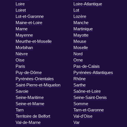
Loire
Loire-Atlantique
Loiret
Lot
Lot-et-Garonne
Lozère
Maine-et-Loire
Manche
Marne
Martinique
Mayenne
Mayotte
Meurthe-et-Moselle
Meuse
Morbihan
Moselle
Nièvre
Nord
Oise
Orne
Paris
Pas-de-Calais
Puy-de-Dôme
Pyrénées-Atlantiques
Pyrénées-Orientales
Rhône
Saint-Pierre-et-Miquelon
Sarthe
Savoie
Saône-et-Loire
Seine-Maritime
Seine-Saint-Denis
Seine-et-Marne
Somme
Tarn
Tarn-et-Garonne
Territoire de Belfort
Val-d'Oise
Val-de-Marne
Var