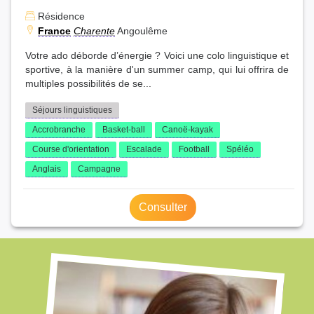
Résidence
France
Charente
Angoulême
Votre ado déborde d’énergie ? Voici une colo linguistique et
sportive, à la manière d'un summer camp, qui lui offrira de
multiples possibilités de se...
Séjours linguistiques
Accrobranche
Basket-ball
Canoë-kayak
Course d'orientation
Escalade
Football
Spéléo
Anglais
Campagne
Consulter