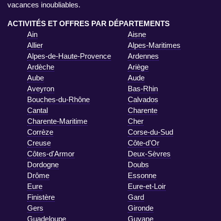
vacances inoubliables.
ACTIVITÉS ET OFFRES PAR DÉPARTEMENTS
Ain
Aisne
Allier
Alpes-Maritimes
Alpes-de-Haute-Provence
Ardennes
Ardèche
Ariège
Aube
Aude
Aveyron
Bas-Rhin
Bouches-du-Rhône
Calvados
Cantal
Charente
Charente-Maritime
Cher
Corrèze
Corse-du-Sud
Creuse
Côte-d'Or
Côtes-d'Armor
Deux-Sèvres
Dordogne
Doubs
Drôme
Essonne
Eure
Eure-et-Loir
Finistère
Gard
Gers
Gironde
Guadeloupe
Guyane