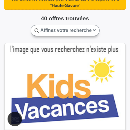
Thonon-les-Bains(1)
Thorens-Glières(1)
Thônes(1)
"
Haute-Savoie
"
Valleiry(1)
Vallières-sur-Fier(1)
Villaz(1)
Épagny(1)
40 offres trouvées
Évian-les-Bains(1)
Affinez votre recherche