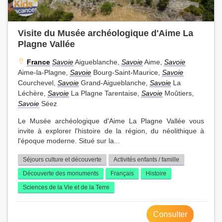
Visite du Musée archéologique d'Aime La
Plagne Vallée
France
Savoie
Aigueblanche,
Savoie
Aime,
Savoie
Aime-la-Plagne,
Savoie
Bourg-Saint-Maurice,
Savoie
Courchevel,
Savoie
Grand-Aigueblanche,
Savoie
La
Léchère,
Savoie
La Plagne Tarentaise,
Savoie
Moûtiers,
Savoie
Séez
Le Musée archéologique d'Aime La Plagne Vallée vous
invite à explorer l'histoire de la région, du néolithique à
l'époque moderne. Situé sur la...
Séjours culture et découverte
Activités enfants / famille
Découverte des monuments
Français
Histoire
Sciences de la Vie et de la Terre
Consulter