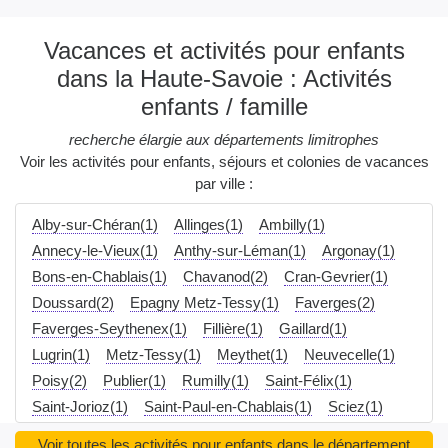
Vacances et activités pour enfants
dans la Haute-Savoie : Activités
enfants / famille
recherche élargie aux départements limitrophes
Voir les activités pour enfants, séjours et colonies de vacances
par ville :
Alby-sur-Chéran(1)
Allinges(1)
Ambilly(1)
Annecy-le-Vieux(1)
Anthy-sur-Léman(1)
Argonay(1)
Bons-en-Chablais(1)
Chavanod(2)
Cran-Gevrier(1)
Doussard(2)
Epagny Metz-Tessy(1)
Faverges(2)
Faverges-Seythenex(1)
Fillière(1)
Gaillard(1)
Lugrin(1)
Metz-Tessy(1)
Meythet(1)
Neuvecelle(1)
Poisy(2)
Publier(1)
Rumilly(1)
Saint-Félix(1)
Saint-Jorioz(1)
Saint-Paul-en-Chablais(1)
Sciez(1)
Sevrier(2)
Seynod(2)
Sillingy(2)
Voir toutes les activités pour enfants dans le département