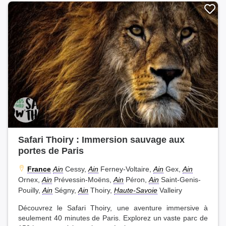
Safari Thoiry : Immersion sauvage aux
portes de Paris
France
Ain
Cessy,
Ain
Ferney-Voltaire,
Ain
Gex,
Ain
Ornex,
Ain
Prévessin-Moëns,
Ain
Péron,
Ain
Saint-Genis-
Pouilly,
Ain
Ségny,
Ain
Thoiry,
Haute-Savoie
Valleiry
Découvrez le Safari Thoiry, une aventure immersive à
seulement 40 minutes de Paris. Explorez un vaste parc de