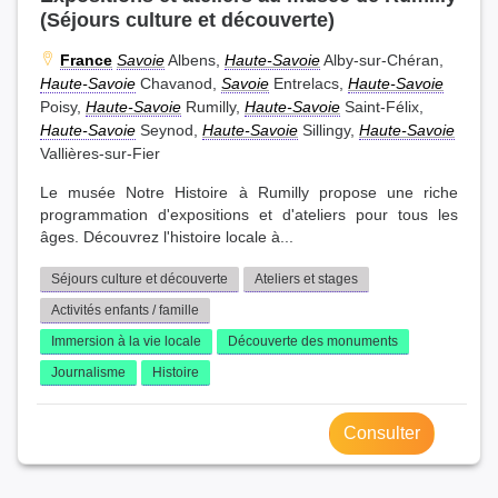
(Séjours culture et découverte)
France
Savoie
Albens,
Haute-Savoie
Alby-sur-Chéran,
Haute-Savoie
Chavanod,
Savoie
Entrelacs,
Haute-Savoie
Poisy,
Haute-Savoie
Rumilly,
Haute-Savoie
Saint-Félix,
Haute-Savoie
Seynod,
Haute-Savoie
Sillingy,
Haute-Savoie
Vallières-sur-Fier
Le musée Notre Histoire à Rumilly propose une riche
programmation d'expositions et d'ateliers pour tous les
âges. Découvrez l'histoire locale à...
Séjours culture et découverte
Ateliers et stages
Activités enfants / famille
Immersion à la vie locale
Découverte des monuments
Journalisme
Histoire
Consulter