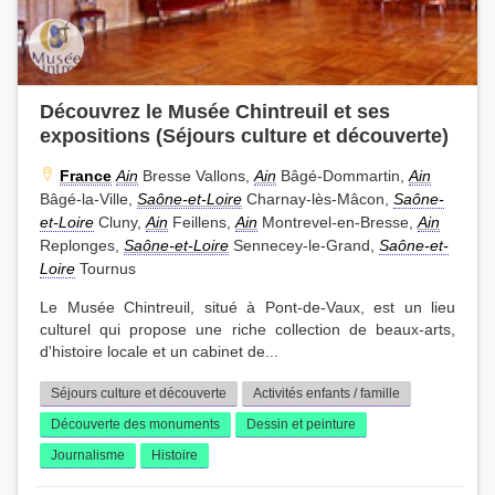
Découvrez le Musée Chintreuil et ses
expositions (Séjours culture et découverte)
France
Ain
Bresse Vallons,
Ain
Bâgé-Dommartin,
Ain
Bâgé-la-Ville,
Saône-et-Loire
Charnay-lès-Mâcon,
Saône-
et-Loire
Cluny,
Ain
Feillens,
Ain
Montrevel-en-Bresse,
Ain
Replonges,
Saône-et-Loire
Sennecey-le-Grand,
Saône-et-
Loire
Tournus
Le Musée Chintreuil, situé à Pont-de-Vaux, est un lieu
culturel qui propose une riche collection de beaux-arts,
d'histoire locale et un cabinet de...
Séjours culture et découverte
Activités enfants / famille
Découverte des monuments
Dessin et peinture
Journalisme
Histoire