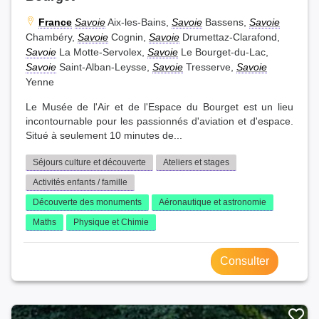
France
Savoie
Aix-les-Bains,
Savoie
Bassens,
Savoie
Chambéry,
Savoie
Cognin,
Savoie
Drumettaz-Clarafond,
Savoie
La Motte-Servolex,
Savoie
Le Bourget-du-Lac,
Savoie
Saint-Alban-Leysse,
Savoie
Tresserve,
Savoie
Yenne
Le Musée de l'Air et de l'Espace du Bourget est un lieu
incontournable pour les passionnés d'aviation et d'espace.
Situé à seulement 10 minutes de...
Séjours culture et découverte
Ateliers et stages
Activités enfants / famille
Découverte des monuments
Aéronautique et astronomie
Maths
Physique et Chimie
Consulter