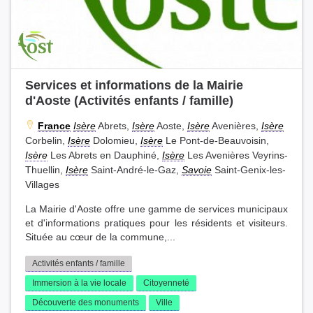
Services et informations de la Mairie
d'Aoste (Activités enfants / famille)
France
Isère
Abrets,
Isère
Aoste,
Isère
Avenières,
Isère
Corbelin,
Isère
Dolomieu,
Isère
Le Pont-de-Beauvoisin,
Isère
Les Abrets en Dauphiné,
Isère
Les Avenières Veyrins-
Thuellin,
Isère
Saint-André-le-Gaz,
Savoie
Saint-Genix-les-
Villages
La Mairie d'Aoste offre une gamme de services municipaux
et d'informations pratiques pour les résidents et visiteurs.
Située au cœur de la commune,...
Activités enfants / famille
Immersion à la vie locale
Citoyenneté
Découverte des monuments
Ville