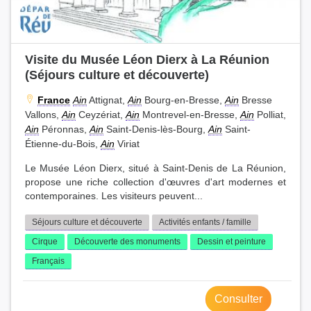
Visite du Musée Léon Dierx à La Réunion
(Séjours culture et découverte)
France
Ain
Attignat,
Ain
Bourg-en-Bresse,
Ain
Bresse
Vallons,
Ain
Ceyzériat,
Ain
Montrevel-en-Bresse,
Ain
Polliat,
Ain
Péronnas,
Ain
Saint-Denis-lès-Bourg,
Ain
Saint-
Étienne-du-Bois,
Ain
Viriat
Le Musée Léon Dierx, situé à Saint-Denis de La Réunion,
propose une riche collection d'œuvres d'art modernes et
contemporaines. Les visiteurs peuvent...
Séjours culture et découverte
Activités enfants / famille
Cirque
Découverte des monuments
Dessin et peinture
Français
Consulter