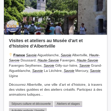
Visites et ateliers au Musée d'art et
d'histoire d'Albertville
France
Savoie
Aigueblanche,
Savoie
Albertville,
Haute-
Savoie
Doussard,
Haute-Savoie
Faverges,
Haute-Savoie
Faverges-Seythenex,
Savoie
Gilly-sur-Isère,
Savoie
Grand-
Aigueblanche,
Savoie
La Léchère,
Savoie
Mercury,
Savoie
Ugine
Découvrez Albertville, une ville d'art et d'histoire, à travers
des visites guidées et des ateliers créatifs. Participez à des
animations ludiques...
Séjours culture et découverte
Ateliers et stages
Activités enfants / famille