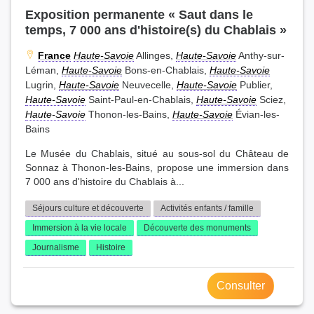
Exposition permanente « Saut dans le
temps, 7 000 ans d'histoire(s) du Chablais »
France
Haute-Savoie
Allinges,
Haute-Savoie
Anthy-sur-
Léman,
Haute-Savoie
Bons-en-Chablais,
Haute-Savoie
Lugrin,
Haute-Savoie
Neuvecelle,
Haute-Savoie
Publier,
Haute-Savoie
Saint-Paul-en-Chablais,
Haute-Savoie
Sciez,
Haute-Savoie
Thonon-les-Bains,
Haute-Savoie
Évian-les-
Bains
Le Musée du Chablais, situé au sous-sol du Château de
Sonnaz à Thonon-les-Bains, propose une immersion dans
7 000 ans d'histoire du Chablais à...
Séjours culture et découverte
Activités enfants / famille
Immersion à la vie locale
Découverte des monuments
Journalisme
Histoire
Consulter