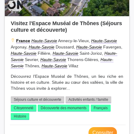
Visitez l'Espace Muséal de Thônes (Séjours
culture et découverte)
France
Haute-Savoie
Annecy-le-Vieux,
Haute-Savoie
Argonay,
Haute-Savoie
Doussard,
Haute-Savoie
Faverges,
Haute-Savoie
Fillière,
Haute-Savoie
Saint-Jorioz,
Haute-
Savoie
Sevrier,
Haute-Savoie
Thorens-Glières,
Haute-
Savoie
Thônes,
Haute-Savoie
Villaz
Découvrez l'Espace Muséal de Thônes, un lieu riche en
histoire et en culture. Située au cœur des vallées, la ville de
Thônes vous invite à explorer...
Séjours culture et découverte
Activités enfants / famille
Citoyenneté
Découverte des monuments
Français
Histoire
Consulter