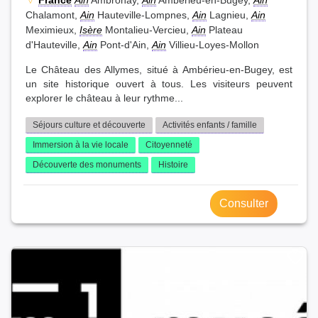
France
Ain
Ambronay,
Ain
Ambérieu-en-Bugey,
Ain
Chalamont,
Ain
Hauteville-Lompnes,
Ain
Lagnieu,
Ain
Meximieux,
Isère
Montalieu-Vercieu,
Ain
Plateau
d'Hauteville,
Ain
Pont-d'Ain,
Ain
Villieu-Loyes-Mollon
Le Château des Allymes, situé à Ambérieu-en-Bugey, est
un site historique ouvert à tous. Les visiteurs peuvent
explorer le château à leur rythme...
Séjours culture et découverte
Activités enfants / famille
Immersion à la vie locale
Citoyenneté
Découverte des monuments
Histoire
Consulter