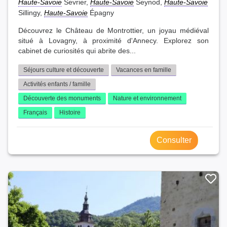
Haute-Savoie
Sevrier,
Haute-Savoie
Seynod,
Haute-Savoie
Sillingy,
Haute-Savoie
Épagny
Découvrez le Château de Montrottier, un joyau médiéval
situé à Lovagny, à proximité d'Annecy. Explorez son
cabinet de curiosités qui abrite des...
Séjours culture et découverte
Vacances en famille
Activités enfants / famille
Découverte des monuments
Nature et environnement
Français
Histoire
Consulter