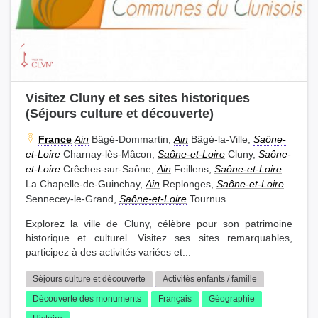
Visitez Cluny et ses sites historiques
(Séjours culture et découverte)
France
Ain
Bâgé-Dommartin,
Ain
Bâgé-la-Ville,
Saône-
et-Loire
Charnay-lès-Mâcon,
Saône-et-Loire
Cluny,
Saône-
et-Loire
Crêches-sur-Saône,
Ain
Feillens,
Saône-et-Loire
La Chapelle-de-Guinchay,
Ain
Replonges,
Saône-et-Loire
Sennecey-le-Grand,
Saône-et-Loire
Tournus
Explorez la ville de Cluny, célèbre pour son patrimoine
historique et culturel. Visitez ses sites remarquables,
participez à des activités variées et...
Séjours culture et découverte
Activités enfants / famille
Découverte des monuments
Français
Géographie