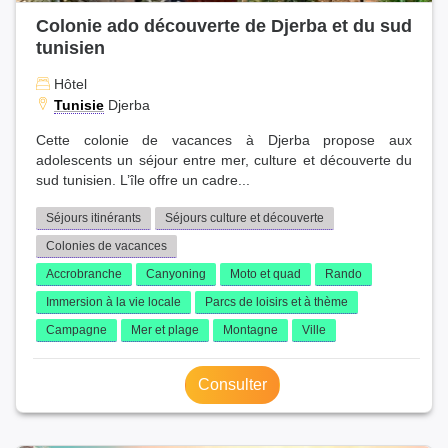
Colonie ado découverte de Djerba et du sud
tunisien
Hôtel
Tunisie
Djerba
Cette colonie de vacances à Djerba propose aux
adolescents un séjour entre mer, culture et découverte du
sud tunisien. L’île offre un cadre...
Séjours itinérants
Séjours culture et découverte
Colonies de vacances
Accrobranche
Canyoning
Moto et quad
Rando
Immersion à la vie locale
Parcs de loisirs et à thème
Campagne
Mer et plage
Montagne
Ville
Consulter