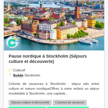
Pas-de-Calais (13)
Loir-et-Cher (13)
Loiret (12)
Vaucluse (12)
Indre (12)
Loire (12)
Somme (11)
Charente (11)
Moselle (11)
Pause nordique à Stockholm (Séjours
Deux-Sèvres (11)
culture et découverte)
Allier (11)
Tarn (10)
Collectif
Ardèche (10)
Suède
Stockholm
Jura (10)
Colonie de vacances à Stockholm : séjour ado entre
Landes (10)
culture et nature nordiqueOffrez à votre enfant un séjour
Yonne (10)
inoubliable à Stockholm, une capitale...
Haute-Marne (10)
Séjours culture et découverte
Colonies de vacances
Oise (10)