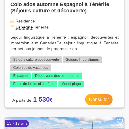
Colo ados automne Espagnol à Ténérife
Maine-et-Loire (18)
Indonésie (1)
(Séjours culture et découverte)
Rhône (17)
Japon (1)
Saône-et-Loire (17)
Résidence
Var (17)
Espagne
Tenerife
Aube (17)
Séjour linguistique à Tenerife : espagnol, découvertes et
Marne (17)
immersion aux CanariesCe séjour linguistique à Tenerife
Paris (16)
permet aux jeunes de progresser en...
Vienne (16)
Vosges (15)
Séjours culture et découverte
Séjours linguistiques
Haute-Saône (15)
Colonies de vacances
Puy-de-Dôme (15)
Espagnol
Découverte des monuments
Ille-et-Vilaine (14)
Parcs de loisirs et à thème
Mer et plage
Val-de-Marne (14)
Ain (14)
1 530
Consulter
Dordogne (14)
Finistère (14)
Drôme (13)
Aisne (13)
13 - 17 ans
Doubs (13)