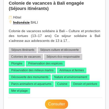
Colonie de vacances à Bali engagée
(Séjours itinérants)
Hôtel
Indonésie
BALI
Colonie de vacances solidaire à Bali – Culture et protection
des tortues (13–17 ans) Ce séjour solidaire à Bali
s’adresse aux adolescents de 13 à 17...
Séjours itinérants
Séjours culture et découverte
Colonies de vacances
Séjours éco-responsable
Plongée
Préservation des espèces
Préservation des milieux marins
Animaux et fermes
Découverte des monuments
Nature et environnement
Parcs animaliers et aquariums
Cuisine
Dessin et peinture
Mer et plage
Consulter