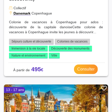
Meuse (7)
Collectif
Cher (7)
Danemark
Copenhague
Alpes-de-Haute-Provence (7)
Haute-Loire (7)
Colonie de vacances à Copenhague pour ados :
découverte de la capitale danoiseCette colonie de
Eure-et-Loir (7)
vacances à Copenhague invite les jeunes à découvrir...
Aude (6)
Haute-Savoie (6)
Séjours culture et découverte
Colonies de vacances
Corrèze (6)
Immersion à la vie locale
Découverte des monuments
Lozère (6)
Nature et environnement
Ville
Savoie (5)
Hautes-Pyrénées (5)
495
Consulter
Creuse (5)
Cantal (5)
Corse-du-Sud (4)
Territoire de Belfort (4)
13 - 17 ans
Haute-Corse (3)
Guadeloupe (3)
Martinique (3)
Gers (2)