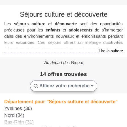
Séjours culture et découverte
Les
séjours culture et découverte
sont des opportunités
précieuses pour les
enfants
et
adolescents
de s'immerger
dans des environnements nouveaux et enrichissants pendant
leurs
vacances
. Ces séjours offrent un mélange d'
activités
éducatives et récréatives, permettant aux jeunes d'explorer des
aspects culturels variés tout en s'amusant. Que ce soit à
travers la visite de musées, la participation à des ateliers
Au départ de :
Nice
x
artistiques, ou la découverte de sites historiques, ces séjours
sont conçus pour éveiller la curiosité et stimuler l'apprentissage.
14 offres trouvées
L'encadrement de qualité est un élément essentiel de ces
Affinez votre recherche
programmes, garantissant la
sécurité
et le bien-être des
participants. Ce type de séjour est une occasion unique pour les
jeunes d'élargir leurs horizons, de développer de nouvelles
Département pour "Séjours culture et découverte"
compétences et de créer des souvenirs durables. Les parents
Yvelines (36)
peuvent être assurés que leurs enfants sont entre de bonnes
Nord (34)
mains et profitent d'un environnement sûr et encadré, propice à
Bas-Rhin (31)
leur épanouissement personnel.