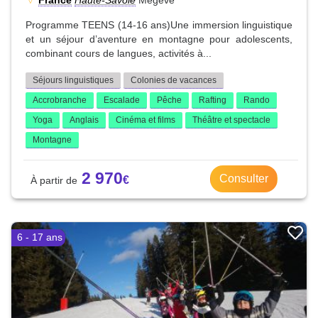
Programme TEENS (14-16 ans)Une immersion linguistique
et un séjour d’aventure en montagne pour adolescents,
combinant cours de langues, activités à...
Séjours linguistiques
Colonies de vacances
Accrobranche
Escalade
Pêche
Rafting
Rando
Yoga
Anglais
Cinéma et films
Théâtre et spectacle
Montagne
2 970
Consulter
6 - 17 ans