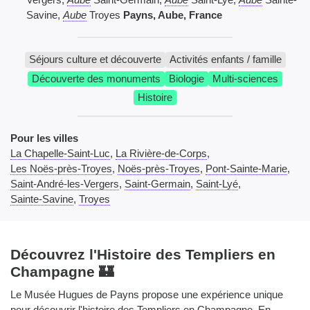
Savine,
Aube
Troyes
Payns, Aube, France
Séjours culture et découverte
Activités enfants / famille
Découverte des monuments
Biologie
Multi-sciences
Histoire
Pour les villes
La Chapelle-Saint-Luc
,
La Rivière-de-Corps
,
Les Noës-près-Troyes
,
Noës-près-Troyes
,
Pont-Sainte-Marie
,
Saint-André-les-Vergers
,
Saint-Germain
,
Saint-Lyé
,
Sainte-Savine
,
Troyes
Découvrez l'Histoire des Templiers en
Champagne 🏰
Le Musée Hugues de Payns propose une expérience unique
pour découvrir l'histoire des Templiers en Champagne. En