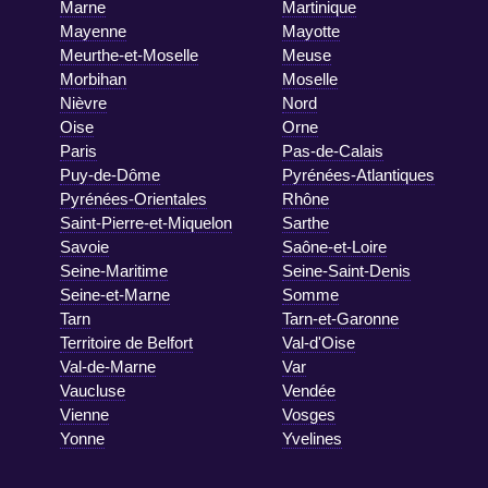
Marne
Martinique
Mayenne
Mayotte
Meurthe-et-Moselle
Meuse
Morbihan
Moselle
Nièvre
Nord
Oise
Orne
Paris
Pas-de-Calais
Puy-de-Dôme
Pyrénées-Atlantiques
Pyrénées-Orientales
Rhône
Saint-Pierre-et-Miquelon
Sarthe
Savoie
Saône-et-Loire
Seine-Maritime
Seine-Saint-Denis
Seine-et-Marne
Somme
Tarn
Tarn-et-Garonne
Territoire de Belfort
Val-d'Oise
Val-de-Marne
Var
Vaucluse
Vendée
Vienne
Vosges
Yonne
Yvelines