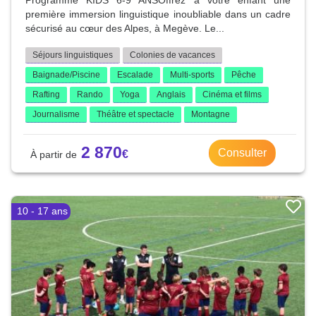
Programme KIDS 6-9 ANSOffrez à votre enfant une
première immersion linguistique inoubliable dans un cadre
sécurisé au cœur des Alpes, à Megève. Le...
Séjours linguistiques
Colonies de vacances
Baignade/Piscine
Escalade
Multi-sports
Pêche
Rafting
Rando
Yoga
Anglais
Cinéma et films
Journalisme
Théâtre et spectacle
Montagne
2 870
Consulter
10 - 17 ans