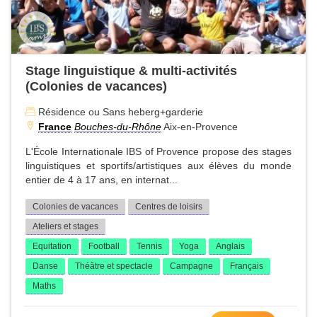
Stage linguistique & multi-activités
(Colonies de vacances)
Résidence ou Sans heberg+garderie
France
Bouches-du-Rhône
Aix-en-Provence
L'École Internationale IBS of Provence propose des stages
linguistiques et sportifs/artistiques aux élèves du monde
entier de 4 à 17 ans, en internat...
Colonies de vacances
Centres de loisirs
Ateliers et stages
Equitation
Football
Tennis
Yoga
Anglais
Danse
Théâtre et spectacle
Campagne
Français
Maths