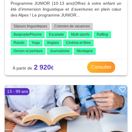
Programme JUNIOR (10-13 ans)Offrez à votre enfant un
été d’immersion linguistique et d’aventures en plein cœur
des Alpes ! Le programme JUNIOR...
Séjours linguistiques
Colonies de vacances
Baignade/Piscine
Escalade
Multi-sports
Rafting
Rando
Yoga
Anglais
Cinéma et films
Dessin et peinture
Journalisme
Montagne
2 920
Consulter
13 - 99 ans