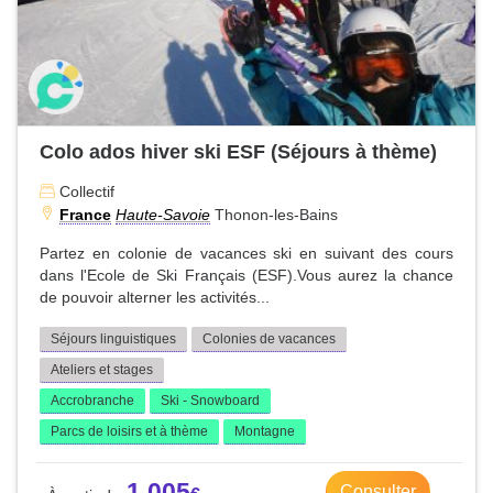
Colo ados hiver ski ESF (Séjours à thème)
Collectif
France
Haute-Savoie
Thonon-les-Bains
Partez en colonie de vacances ski en suivant des cours
dans l'Ecole de Ski Français (ESF).Vous aurez la chance
de pouvoir alterner les activités...
Séjours linguistiques
Colonies de vacances
Ateliers et stages
Accrobranche
Ski - Snowboard
Parcs de loisirs et à thème
Montagne
1 005
Consulter