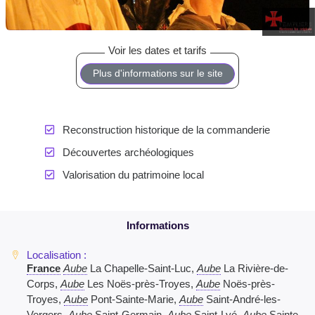
Plus d'informations sur le site
Reconstruction historique de la commanderie
Découvertes archéologiques
Valorisation du patrimoine local
France
Aube
La Chapelle-Saint-Luc,
Aube
La Rivière-de-
Corps,
Aube
Les Noës-près-Troyes,
Aube
Noës-près-
Troyes,
Aube
Pont-Sainte-Marie,
Aube
Saint-André-les-
Vergers,
Aube
Saint-Germain,
Aube
Saint-Lyé,
Aube
Sainte-