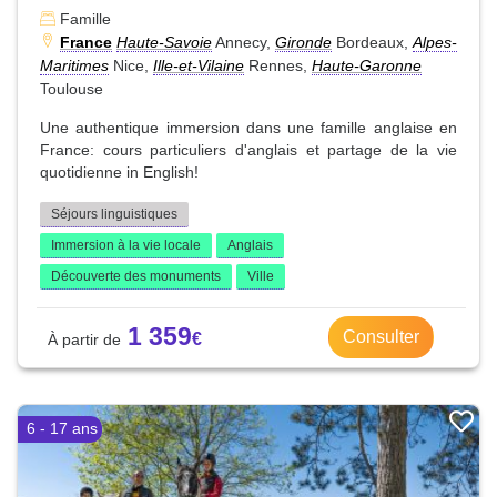
Famille
France
Haute-Savoie
Annecy,
Gironde
Bordeaux,
Alpes-
Maritimes
Nice,
Ille-et-Vilaine
Rennes,
Haute-Garonne
Toulouse
Une authentique immersion dans une famille anglaise en
France: cours particuliers d'anglais et partage de la vie
quotidienne in English!
Séjours linguistiques
Immersion à la vie locale
Anglais
Découverte des monuments
Ville
1 359
Consulter
6 - 17 ans