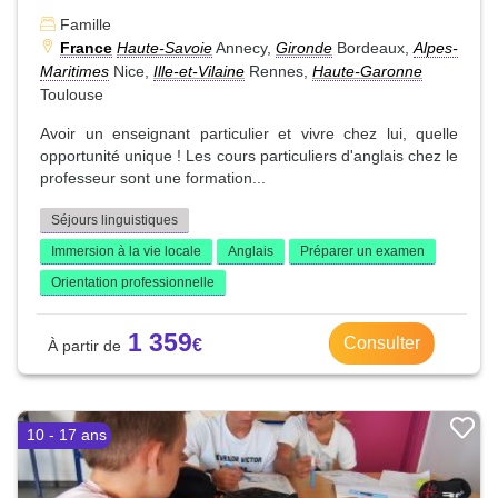
Famille
France
Haute-Savoie
Annecy,
Gironde
Bordeaux,
Alpes-
Maritimes
Nice,
Ille-et-Vilaine
Rennes,
Haute-Garonne
Toulouse
Avoir un enseignant particulier et vivre chez lui, quelle
opportunité unique ! Les cours particuliers d'anglais chez le
professeur sont une formation...
Séjours linguistiques
Immersion à la vie locale
Anglais
Préparer un examen
Orientation professionnelle
1 359
Consulter
10 - 17 ans