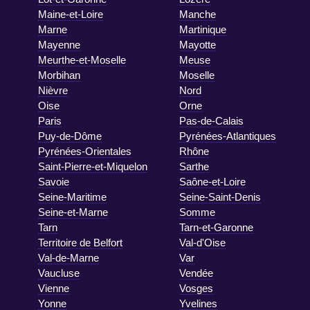
Maine-et-Loire
Manche
Marne
Martinique
Mayenne
Mayotte
Meurthe-et-Moselle
Meuse
Morbihan
Moselle
Nièvre
Nord
Oise
Orne
Paris
Pas-de-Calais
Puy-de-Dôme
Pyrénées-Atlantiques
Pyrénées-Orientales
Rhône
Saint-Pierre-et-Miquelon
Sarthe
Savoie
Saône-et-Loire
Seine-Maritime
Seine-Saint-Denis
Seine-et-Marne
Somme
Tarn
Tarn-et-Garonne
Territoire de Belfort
Val-d'Oise
Val-de-Marne
Var
Vaucluse
Vendée
Vienne
Vosges
Yonne
Yvelines