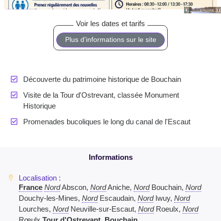
Plus d'informations sur le site
Découverte du patrimoine historique de Bouchain
Visite de la Tour d'Ostrevant, classée Monument
Historique
Promenades bucoliques le long du canal de l'Escaut
France
Nord
Abscon,
Nord
Aniche,
Nord
Bouchain,
Nord
Douchy-les-Mines,
Nord
Escaudain,
Nord
Iwuy,
Nord
Lourches,
Nord
Neuville-sur-Escaut,
Nord
Roeulx,
Nord
Rœulx
Tour d'Ostrevant, Bouchain