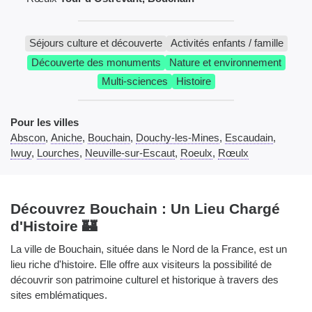
Séjours culture et découverte
Activités enfants / famille
Découverte des monuments
Nature et environnement
Multi-sciences
Histoire
Pour les villes
Abscon
,
Aniche
,
Bouchain
,
Douchy-les-Mines
,
Escaudain
,
Iwuy
,
Lourches
,
Neuville-sur-Escaut
,
Roeulx
,
Rœulx
Découvrez Bouchain : Un Lieu Chargé
d'Histoire 🏰
La ville de Bouchain, située dans le Nord de la France, est un
lieu riche d'histoire. Elle offre aux visiteurs la possibilité de
découvrir son patrimoine culturel et historique à travers des
sites emblématiques.