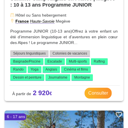
: 10 à 13 ans Programme JUNIOR
Hôtel ou Sans hebergement
France
Haute-Savoie
Megève
Programme JUNIOR (10-13 ans)Offrez à votre enfant un
été d’immersion linguistique et d’aventures en plein cœur
des Alpes ! Le programme JUNIOR...
Séjours linguistiques
Colonies de vacances
Baignade/Piscine
Escalade
Multi-sports
Rafting
Rando
Yoga
Anglais
Cinéma et films
Dessin et peinture
Journalisme
Montagne
2 920
Consulter
6 - 17 ans