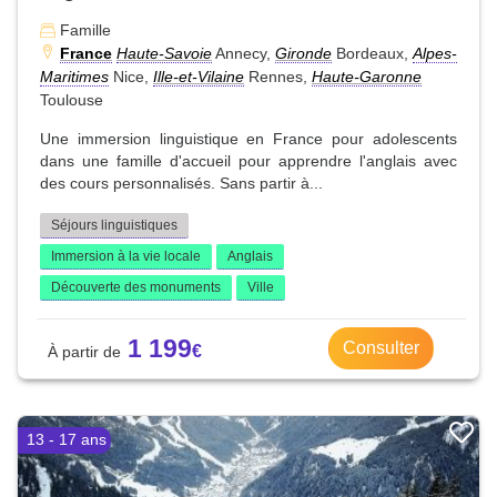
Famille
France
Haute-Savoie
Annecy,
Gironde
Bordeaux,
Alpes-
Maritimes
Nice,
Ille-et-Vilaine
Rennes,
Haute-Garonne
Toulouse
Une immersion linguistique en France pour adolescents
dans une famille d'accueil pour apprendre l'anglais avec
des cours personnalisés. Sans partir à...
Séjours linguistiques
Immersion à la vie locale
Anglais
Découverte des monuments
Ville
1 199
Consulter
13 - 17 ans