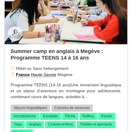
Summer camp en anglais à Megève :
Programme TEENS 14 à 16 ans
Hôtel ou Sans hebergement
France
Haute-Savoie
Megève
Programme TEENS (14-16 ans)Une immersion linguistique
et un séjour d’aventure en montagne pour adolescents,
combinant cours de langues, activités à...
Séjours linguistiques
Colonies de vacances
Accrobranche
Escalade
Pêche
Rafting
Rando
Yoga
Anglais
Cinéma et films
Théâtre et spectacle