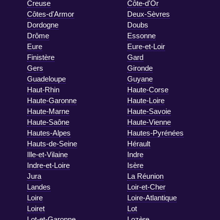
Creuse
Côte-d'Or
Côtes-d'Armor
Deux-Sèvres
Dordogne
Doubs
Drôme
Essonne
Eure
Eure-et-Loir
Finistère
Gard
Gers
Gironde
Guadeloupe
Guyane
Haut-Rhin
Haute-Corse
Haute-Garonne
Haute-Loire
Haute-Marne
Haute-Savoie
Haute-Saône
Haute-Vienne
Hautes-Alpes
Hautes-Pyrénées
Hauts-de-Seine
Hérault
Ille-et-Vilaine
Indre
Indre-et-Loire
Isère
Jura
La Réunion
Landes
Loir-et-Cher
Loire
Loire-Atlantique
Loiret
Lot
Lot-et-Garonne
Lozère