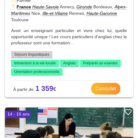
Famille
France
Haute-Savoie
Annecy,
Gironde
Bordeaux,
Alpes-
Maritimes
Nice,
Ille-et-Vilaine
Rennes,
Haute-Garonne
Toulouse
Avoir un enseignant particulier et vivre chez lui, quelle
opportunité unique ! Les cours particuliers d'anglais chez le
professeur sont une formation...
Séjours linguistiques
Immersion à la vie locale
Anglais
Préparer un examen
Orientation professionnelle
1 359
Consulter
14 - 16 ans