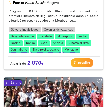
France
Haute-Savoie
Megève
Programme KIDS 6-9 ANSOffrez à votre enfant une
première immersion linguistique inoubliable dans un cadre
sécurisé au cœur des Alpes, à Megève. Le...
Séjours linguistiques
Colonies de vacances
Baignade/Piscine
Escalade
Multi-sports
Pêche
Rafting
Rando
Yoga
Anglais
Cinéma et films
Journalisme
Théâtre et spectacle
Montagne
2 870
Consulter
7 - 17 ans