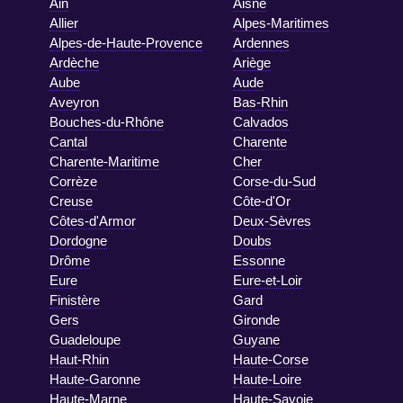
Ain
Aisne
Allier
Alpes-Maritimes
Alpes-de-Haute-Provence
Ardennes
Ardèche
Ariège
Aube
Aude
Aveyron
Bas-Rhin
Bouches-du-Rhône
Calvados
Cantal
Charente
Charente-Maritime
Cher
Corrèze
Corse-du-Sud
Creuse
Côte-d'Or
Côtes-d'Armor
Deux-Sèvres
Dordogne
Doubs
Drôme
Essonne
Eure
Eure-et-Loir
Finistère
Gard
Gers
Gironde
Guadeloupe
Guyane
Haut-Rhin
Haute-Corse
Haute-Garonne
Haute-Loire
Haute-Marne
Haute-Savoie