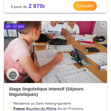
2 870
Consulter
10 - 17 ans
Stage linguistique intensif (Séjours
linguistiques)
Résidence ou Sans heberg+garderie
France
Bouches-du-Rhône
Aix-en-Provence