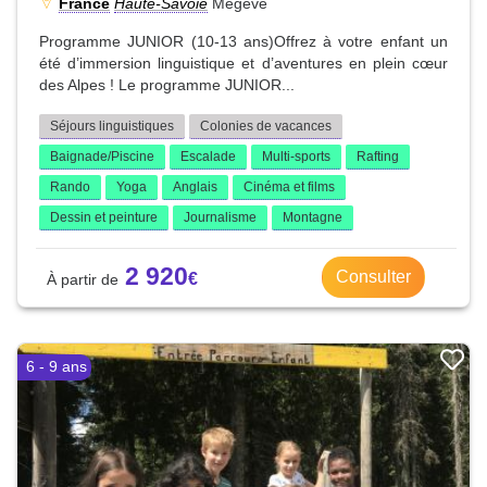
France
Haute-Savoie
Megève
Programme JUNIOR (10-13 ans)Offrez à votre enfant un
été d’immersion linguistique et d’aventures en plein cœur
des Alpes ! Le programme JUNIOR...
Séjours linguistiques
Colonies de vacances
Baignade/Piscine
Escalade
Multi-sports
Rafting
Rando
Yoga
Anglais
Cinéma et films
Dessin et peinture
Journalisme
Montagne
2 920
Consulter
6 - 9 ans