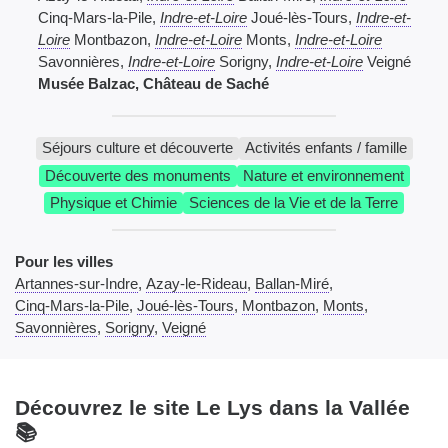
Cinq-Mars-la-Pile,
Indre-et-Loire
Joué-lès-Tours,
Indre-et-
Loire
Montbazon,
Indre-et-Loire
Monts,
Indre-et-Loire
Savonnières,
Indre-et-Loire
Sorigny,
Indre-et-Loire
Veigné
Musée Balzac, Château de Saché
Séjours culture et découverte
Activités enfants / famille
Découverte des monuments
Nature et environnement
Physique et Chimie
Sciences de la Vie et de la Terre
Pour les villes
Artannes-sur-Indre
,
Azay-le-Rideau
,
Ballan-Miré
,
Cinq-Mars-la-Pile
,
Joué-lès-Tours
,
Montbazon
,
Monts
,
Savonnières
,
Sorigny
,
Veigné
Découvrez le site Le Lys dans la Vallée
📚