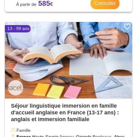
585
Consulter
13 - 99 ans
Séjour linguistique immersion en famille
d'accueil anglaise en France (13-17 ans) :
anglais et immersion familiale
Famille
France
Haute-Savoie
Annecy,
Gironde
Bordeaux,
Alpes-