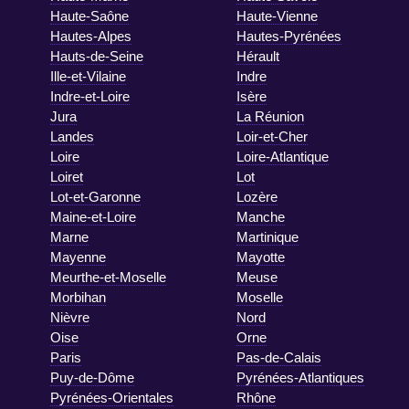
Haute-Saône
Haute-Vienne
Hautes-Alpes
Hautes-Pyrénées
Hauts-de-Seine
Hérault
Ille-et-Vilaine
Indre
Indre-et-Loire
Isère
Jura
La Réunion
Landes
Loir-et-Cher
Loire
Loire-Atlantique
Loiret
Lot
Lot-et-Garonne
Lozère
Maine-et-Loire
Manche
Marne
Martinique
Mayenne
Mayotte
Meurthe-et-Moselle
Meuse
Morbihan
Moselle
Nièvre
Nord
Oise
Orne
Paris
Pas-de-Calais
Puy-de-Dôme
Pyrénées-Atlantiques
Pyrénées-Orientales
Rhône