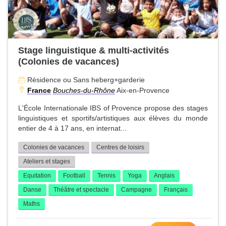
Stage linguistique & multi-activités
(Colonies de vacances)
Résidence ou Sans heberg+garderie
France
Bouches-du-Rhône
Aix-en-Provence
L'École Internationale IBS of Provence propose des stages
linguistiques et sportifs/artistiques aux élèves du monde
entier de 4 à 17 ans, en internat...
Colonies de vacances
Centres de loisirs
Ateliers et stages
Equitation
Football
Tennis
Yoga
Anglais
Danse
Théâtre et spectacle
Campagne
Français
Maths