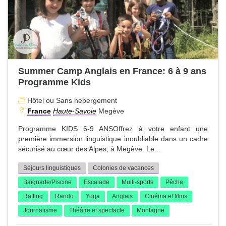
Summer Camp Anglais en France: 6 à 9 ans
Programme Kids
Hôtel ou Sans hebergement
France
Haute-Savoie
Megève
Programme KIDS 6-9 ANSOffrez à votre enfant une
première immersion linguistique inoubliable dans un cadre
sécurisé au cœur des Alpes, à Megève. Le...
Séjours linguistiques
Colonies de vacances
Baignade/Piscine
Escalade
Multi-sports
Pêche
Rafting
Rando
Yoga
Anglais
Cinéma et films
Journalisme
Théâtre et spectacle
Montagne