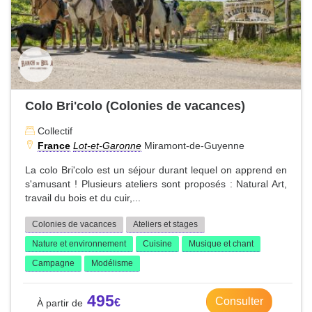
Colo Bri'colo (Colonies de vacances)
Collectif
France
Lot-et-Garonne
Miramont-de-Guyenne
La colo Bri'colo est un séjour durant lequel on apprend en
s'amusant ! Plusieurs ateliers sont proposés : Natural Art,
travail du bois et du cuir,...
Colonies de vacances
Ateliers et stages
Nature et environnement
Cuisine
Musique et chant
Campagne
Modélisme
495
Consulter