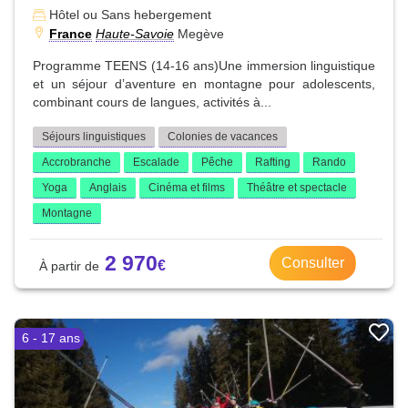
Hôtel ou Sans hebergement
France
Haute-Savoie
Megève
Programme TEENS (14-16 ans)Une immersion linguistique
et un séjour d’aventure en montagne pour adolescents,
combinant cours de langues, activités à...
Séjours linguistiques
Colonies de vacances
Accrobranche
Escalade
Pêche
Rafting
Rando
Yoga
Anglais
Cinéma et films
Théâtre et spectacle
Montagne
2 970
Consulter
6 - 17 ans