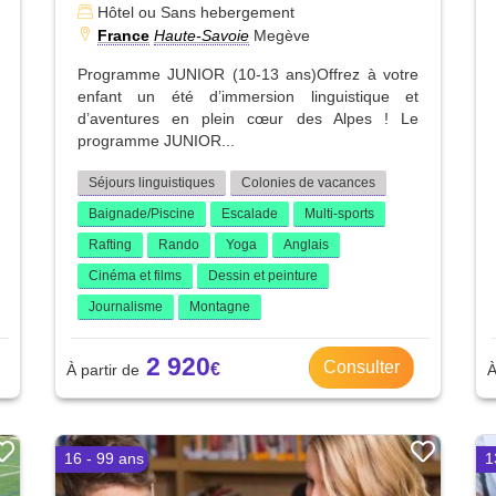
Hôtel ou Sans hebergement
France
Haute-Savoie
Megève
Programme JUNIOR (10-13 ans)Offrez à votre
enfant un été d’immersion linguistique et
d’aventures en plein cœur des Alpes ! Le
programme JUNIOR...
Séjours linguistiques
Colonies de vacances
Baignade/Piscine
Escalade
Multi-sports
Rafting
Rando
Yoga
Anglais
Cinéma et films
Dessin et peinture
Journalisme
Montagne
2 920
Consulter
16 - 99 ans
1