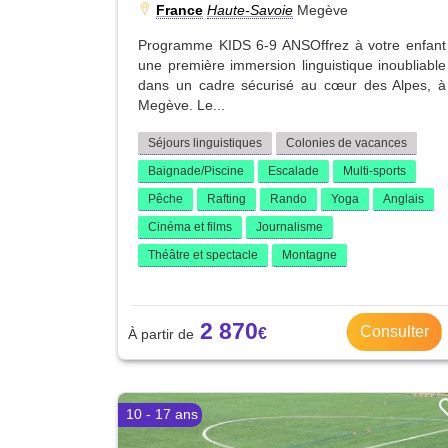
France
Haute-Savoie
Megève
Programme KIDS 6-9 ANSOffrez à votre enfant
une première immersion linguistique inoubliable
dans un cadre sécurisé au cœur des Alpes, à
Megève. Le...
Séjours linguistiques
Colonies de vacances
Baignade/Piscine
Escalade
Multi-sports
Pêche
Rafting
Rando
Yoga
Anglais
Cinéma et films
Journalisme
Théâtre et spectacle
Montagne
2 870
Consulter
10 - 17 ans