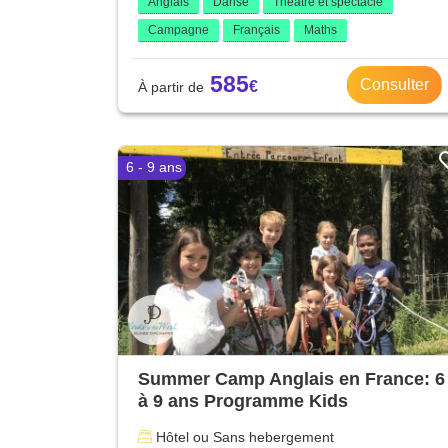
Anglais
Danse
Théâtre et spectacle
Campagne
Français
Maths
585
Consulter
6 - 9 ans
Summer Camp Anglais en France: 6
à 9 ans Programme Kids
Hôtel ou Sans hebergement