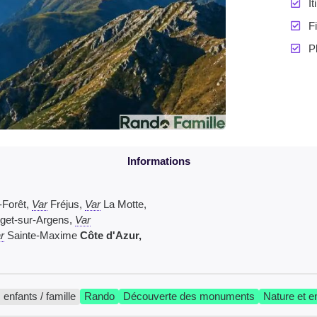
I
F
P
-Forêt,
Var
Fréjus,
Var
La Motte,
get-sur-Argens,
Var
r
Sainte-Maxime
Côte d'Azur,
 enfants / famille
Rando
Découverte des monuments
Nature et 