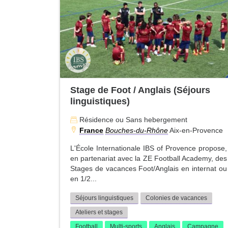
Stage de Foot / Anglais (Séjours
linguistiques)
Résidence ou Sans hebergement
France
Bouches-du-Rhône
Aix-en-Provence
L'École Internationale IBS of Provence propose,
en partenariat avec la ZE Football Academy, des
Stages de vacances Foot/Anglais en internat ou
en 1/2...
Séjours linguistiques
Colonies de vacances
Ateliers et stages
Football
Multi-sports
Anglais
Campagne