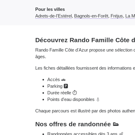
Pour les villes
Adrets-de-l'Estérel
,
Bagnols-en-Forêt
,
Fréjus
,
La M
Découvrez Rando Famille Côte d
Rando Famille Côte d'Azur propose une sélection d
âges.
Les fiches détaillées fournissent des informations e
Accès 🚗
Parking 🅿️
Durée réelle ⏱️
Points d'eau disponibles 💧
Chaque parcours est illustré par des photos authen
Nos offres de randonnée 👟
Randonnées accessibles dès 3 ans 👶