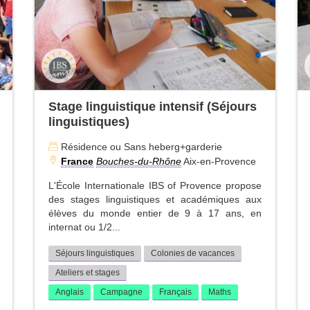
Stage linguistique intensif (Séjours
linguistiques)
Résidence ou Sans heberg+garderie
France
Bouches-du-Rhône
Aix-en-Provence
L'École Internationale IBS of Provence propose
des stages linguistiques et académiques aux
élèves du monde entier de 9 à 17 ans, en
internat ou 1/2...
Séjours linguistiques
Colonies de vacances
Ateliers et stages
Anglais
Campagne
Français
Maths