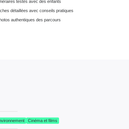
tinéraires testés avec des enfants
iches détaillées avec conseils pratiques
hotos authentiques des parcours
environnement
Cinéma et films