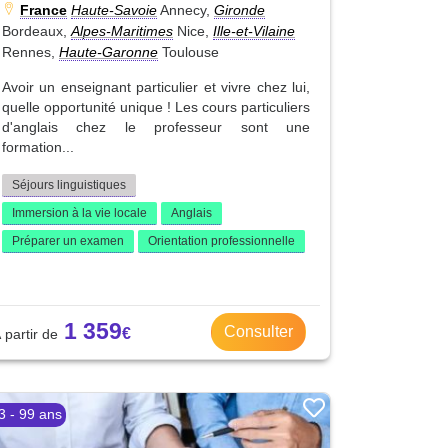
France
Haute-Savoie
Annecy,
Gironde
Bordeaux,
Alpes-Maritimes
Nice,
Ille-et-Vilaine
Rennes,
Haute-Garonne
Toulouse
Avoir un enseignant particulier et vivre chez lui,
quelle opportunité unique ! Les cours particuliers
d'anglais chez le professeur sont une
formation...
Séjours linguistiques
Immersion à la vie locale
Anglais
Préparer un examen
Orientation professionnelle
1 359
Consulter
3 - 99 ans