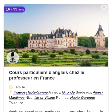
16 - 99 ans
Cours particuliers d'anglais chez le
professeur en France
Famille
France
Haute-Savoie
Annecy,
Gironde
Bordeaux,
Alpes-
Maritimes
Nice,
Ille-et-Vilaine
Rennes,
Haute-Garonne
Toulouse
Avoir un enseignant particulier et vivre chez lui, quelle