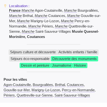
France
Manche
Agon-Coutainville,
Manche
Bourgvallées,
Manche
Bréhal,
Manche
Coutances,
Manche
Gouville-sur-
Mer,
Manche
Marigny-Le-Lozon,
Manche
Percy-en-
Normandie,
Manche
Périers,
Manche
Quettreville-sur-
Sienne,
Manche
Saint-Sauveur-Villages
Musée Quesnel-
Morinière, Coutances
Séjours culture et découverte
Activités enfants / famille
Séjours éco-responsable
Découverte des monuments
Dessin et peinture
Journalisme
Histoire
Pour les villes
Agon-Coutainville
,
Bourgvallées
,
Bréhal
,
Coutances
,
Gouville-sur-Mer
,
Marigny-Le-Lozon
,
Percy-en-Normandie
,
Périers
,
Quettreville-sur-Sienne
,
Saint-Sauveur-Villages