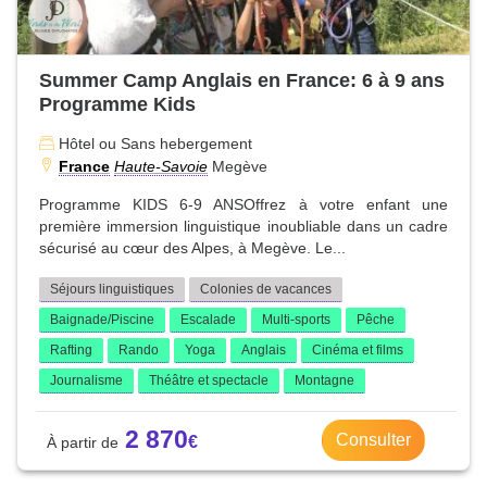
Summer Camp Anglais en France: 6 à 9 ans
Programme Kids
Hôtel ou Sans hebergement
France
Haute-Savoie
Megève
Programme KIDS 6-9 ANSOffrez à votre enfant une
première immersion linguistique inoubliable dans un cadre
sécurisé au cœur des Alpes, à Megève. Le...
Séjours linguistiques
Colonies de vacances
Baignade/Piscine
Escalade
Multi-sports
Pêche
Rafting
Rando
Yoga
Anglais
Cinéma et films
Journalisme
Théâtre et spectacle
Montagne
2 870
Consulter