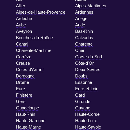
Allier
Alpes-Maritimes
Alpes-de-Haute-Provence
Ardennes
Ardèche
Ariège
Aube
Aude
Aveyron
Bas-Rhin
Bouches-du-Rhône
Calvados
Cantal
Charente
Charente-Maritime
Cher
Corrèze
Corse-du-Sud
Creuse
Côte-d'Or
Côtes-d'Armor
Deux-Sèvres
Dordogne
Doubs
Drôme
Essonne
Eure
Eure-et-Loir
Finistère
Gard
Gers
Gironde
Guadeloupe
Guyane
Haut-Rhin
Haute-Corse
Haute-Garonne
Haute-Loire
Haute-Marne
Haute-Savoie