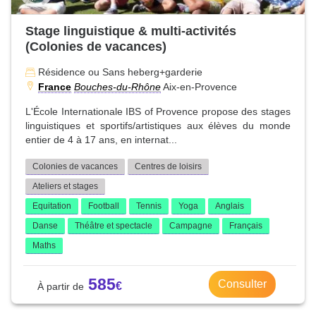
Stage linguistique & multi-activités
(Colonies de vacances)
Résidence ou Sans heberg+garderie
France
Bouches-du-Rhône
Aix-en-Provence
L'École Internationale IBS of Provence propose des stages
linguistiques et sportifs/artistiques aux élèves du monde
entier de 4 à 17 ans, en internat...
Colonies de vacances
Centres de loisirs
Ateliers et stages
Equitation
Football
Tennis
Yoga
Anglais
Danse
Théâtre et spectacle
Campagne
Français
Maths
585
Consulter