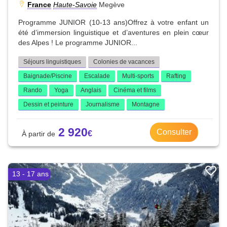
France
Haute-Savoie
Megève
Programme JUNIOR (10-13 ans)Offrez à votre enfant un
été d’immersion linguistique et d’aventures en plein cœur
des Alpes ! Le programme JUNIOR...
Séjours linguistiques
Colonies de vacances
Baignade/Piscine
Escalade
Multi-sports
Rafting
Rando
Yoga
Anglais
Cinéma et films
Dessin et peinture
Journalisme
Montagne
2 920
Consulter
13 - 17 ans