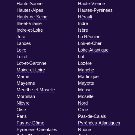
Haute-Saône
Haute-Vienne
Hautes-Alpes
Hautes-Pyrénées
Hauts-de-Seine
Hérault
Ille-et-Vilaine
Indre
Indre-et-Loire
Isère
Jura
La Réunion
Landes
Loir-et-Cher
Loire
Loire-Atlantique
Loiret
Lot
Lot-et-Garonne
Lozère
Maine-et-Loire
Manche
Marne
Martinique
Mayenne
Mayotte
Meurthe-et-Moselle
Meuse
Morbihan
Moselle
Nièvre
Nord
Oise
Orne
Paris
Pas-de-Calais
Puy-de-Dôme
Pyrénées-Atlantiques
Pyrénées-Orientales
Rhône