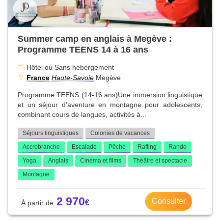
Summer camp en anglais à Megève :
Programme TEENS 14 à 16 ans
Hôtel ou Sans hebergement
France
Haute-Savoie
Megève
Programme TEENS (14-16 ans)Une immersion linguistique
et un séjour d’aventure en montagne pour adolescents,
combinant cours de langues, activités à...
Séjours linguistiques
Colonies de vacances
Accrobranche
Escalade
Pêche
Rafting
Rando
Yoga
Anglais
Cinéma et films
Théâtre et spectacle
Montagne
2 970
Consulter