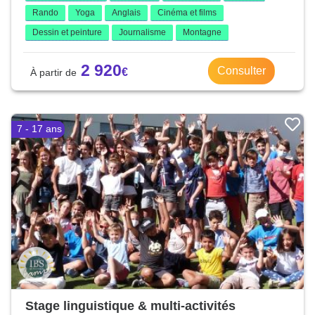
Rando
Yoga
Anglais
Cinéma et films
Dessin et peinture
Journalisme
Montagne
2 920
Consulter
7 - 17 ans
Stage linguistique & multi-activités