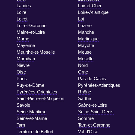
Landes
Loir-et-Cher
Loire
Loire-Atlantique
Loiret
Lot
Lot-et-Garonne
Lozère
Maine-et-Loire
Manche
Marne
Martinique
Mayenne
Mayotte
Meurthe-et-Moselle
Meuse
Morbihan
Moselle
Nièvre
Nord
Oise
Orne
Paris
Pas-de-Calais
Puy-de-Dôme
Pyrénées-Atlantiques
Pyrénées-Orientales
Rhône
Saint-Pierre-et-Miquelon
Sarthe
Savoie
Saône-et-Loire
Seine-Maritime
Seine-Saint-Denis
Seine-et-Marne
Somme
Tarn
Tarn-et-Garonne
Territoire de Belfort
Val-d'Oise