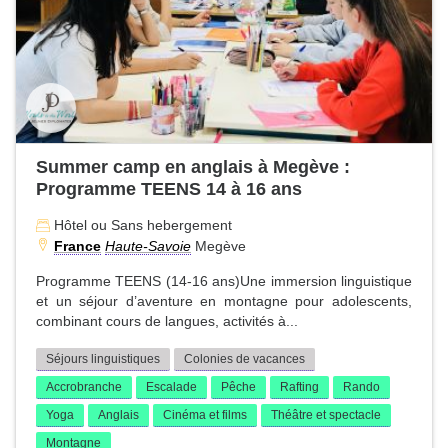
Summer camp en anglais à Megève :
Programme TEENS 14 à 16 ans
Hôtel ou Sans hebergement
France
Haute-Savoie
Megève
Programme TEENS (14-16 ans)Une immersion linguistique
et un séjour d’aventure en montagne pour adolescents,
combinant cours de langues, activités à...
Séjours linguistiques
Colonies de vacances
Accrobranche
Escalade
Pêche
Rafting
Rando
Yoga
Anglais
Cinéma et films
Théâtre et spectacle
Montagne