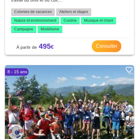
travail du bois et du cuir,...
Colonies de vacances
Ateliers et stages
Nature et environnement
Cuisine
Musique et chant
Campagne
Modélisme
495
Consulter
8 - 15 ans