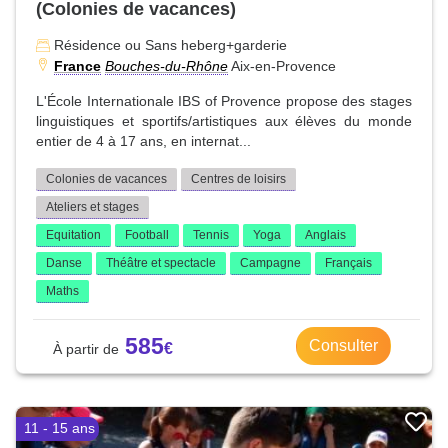
(Colonies de vacances)
Résidence ou Sans heberg+garderie
France
Bouches-du-Rhône
Aix-en-Provence
L'École Internationale IBS of Provence propose des stages
linguistiques et sportifs/artistiques aux élèves du monde
entier de 4 à 17 ans, en internat...
Colonies de vacances
Centres de loisirs
Ateliers et stages
Equitation
Football
Tennis
Yoga
Anglais
Danse
Théâtre et spectacle
Campagne
Français
Maths
585
Consulter
11 - 15 ans