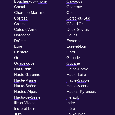
Bouches-du-Rhône
Calvados
Cantal
Charente
Charente-Maritime
Cher
Corrèze
Corse-du-Sud
Creuse
Côte-d'Or
Côtes-d'Armor
Deux-Sèvres
Dordogne
Doubs
Drôme
Essonne
Eure
Eure-et-Loir
Finistère
Gard
Gers
Gironde
Guadeloupe
Guyane
Haut-Rhin
Haute-Corse
Haute-Garonne
Haute-Loire
Haute-Marne
Haute-Savoie
Haute-Saône
Haute-Vienne
Hautes-Alpes
Hautes-Pyrénées
Hauts-de-Seine
Hérault
Ille-et-Vilaine
Indre
Indre-et-Loire
Isère
Jura
La Réunion