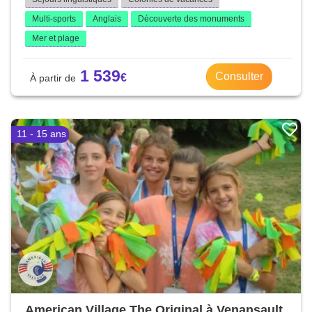
Multi-sports
Anglais
Découverte des monuments
Mer et plage
1 539
Consulter
11 - 15 ans
American Village The Original à Venansault