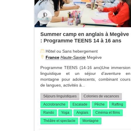
Summer camp en anglais à Megève
: Programme TEENS 14 à 16 ans
Hôtel ou Sans hebergement
France
Haute-Savoie
Megève
Programme TEENS (14-16 ans)Une immersion
linguistique et un séjour d’aventure en
montagne pour adolescents, combinant cours
de langues, activités à...
Séjours linguistiques
Colonies de vacances
Accrobranche
Escalade
Pêche
Rafting
Rando
Yoga
Anglais
Cinéma et films
Théâtre et spectacle
Montagne