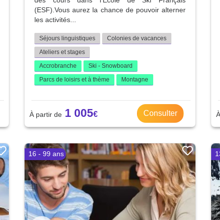
des cours dans l'Ecole de Ski Français
(ESF).Vous aurez la chance de pouvoir alterner
les activités...
Séjours linguistiques
Colonies de vacances
Ateliers et stages
Accrobranche
Ski - Snowboard
Parcs de loisirs et à thème
Montagne
1 005
Consulter
16 - 99 ans
1