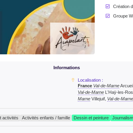
Création 
Groupe Wh
France
Val-de-Marne
Arcuei
Val-de-Marne
L'Haÿ-les-Ro
Marne
Villejuif,
Val-de-Marn
t activités
Activités enfants / famille
Dessin et peinture
Journalis