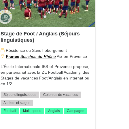
Stage de Foot / Anglais (Séjours
linguistiques)
Résidence ou Sans hebergement
France
Bouches-du-Rhône
Aix-en-Provence
L'École Internationale IBS of Provence propose,
en partenariat avec la ZE Football Academy, des
Stages de vacances Foot/Anglais en internat ou
en 1/2...
Séjours linguistiques
Colonies de vacances
Ateliers et stages
Football
Multi-sports
Anglais
Campagne