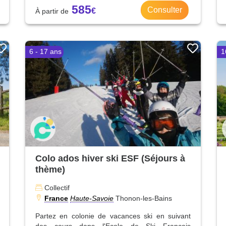
585
Consulter
6 - 17 ans
1
Colo ados hiver ski ESF (Séjours à
thème)
Collectif
France
Haute-Savoie
Thonon-les-Bains
Partez en colonie de vacances ski en suivant