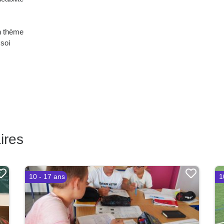
n thème
soi
ires
10 - 17 ans
1