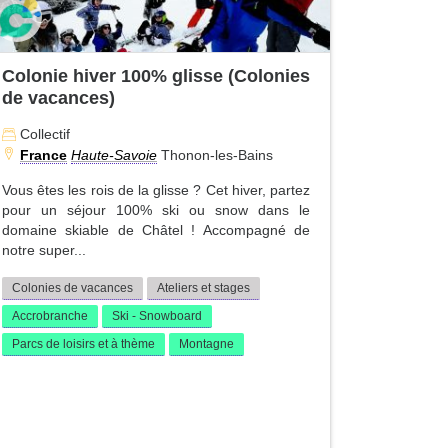
Colonie hiver 100% glisse (Colonies
de vacances)
Collectif
France
Haute-Savoie
Thonon-les-Bains
Vous êtes les rois de la glisse ? Cet hiver, partez
pour un séjour 100% ski ou snow dans le
domaine skiable de Châtel ! Accompagné de
notre super...
Colonies de vacances
Ateliers et stages
Accrobranche
Ski - Snowboard
Parcs de loisirs et à thème
Montagne