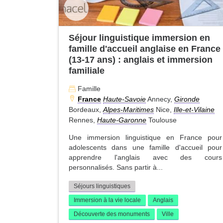
Séjour linguistique immersion en
famille d'accueil anglaise en France
(13-17 ans) : anglais et immersion
familiale
Famille
France
Haute-Savoie
Annecy,
Gironde
Bordeaux,
Alpes-Maritimes
Nice,
Ille-et-Vilaine
Rennes,
Haute-Garonne
Toulouse
Une immersion linguistique en France pour
adolescents dans une famille d'accueil pour
apprendre l'anglais avec des cours
personnalisés. Sans partir à...
Séjours linguistiques
Immersion à la vie locale
Anglais
Découverte des monuments
Ville