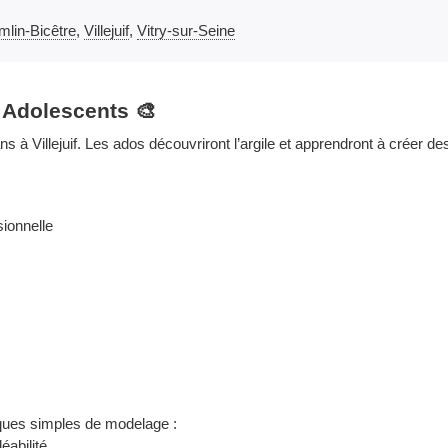
mlin-Bicêtre
,
Villejuif
,
Vitry-sur-Seine
r Adolescents 🎨
 à Villejuif. Les ados découvriront l’argile et apprendront à créer d
sionnelle
ques simples de modelage :
éabilité