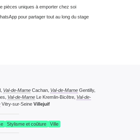
de pièces uniques à emporter chez soi
atsApp pour partager tout au long du stage
l,
Val-de-Marne
Cachan,
Val-de-Marne
Gentilly,
ses,
Val-de-Marne
Le Kremlin-Bicêtre,
Val-de-
e
Vitry-sur-Seine
Villejuif
me
Stylisme et coûture
Ville