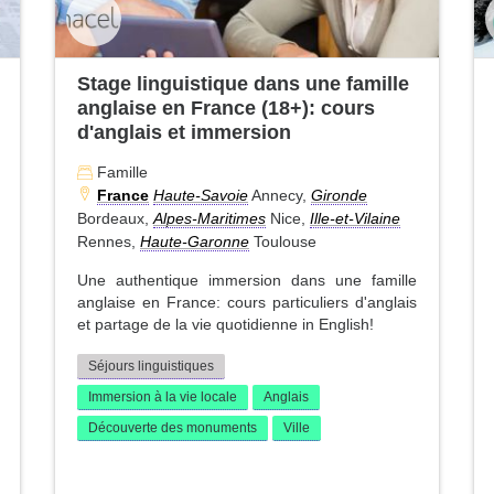
Stage linguistique dans une famille
anglaise en France (18+): cours
d'anglais et immersion
Famille
France
Haute-Savoie
Annecy,
Gironde
Bordeaux,
Alpes-Maritimes
Nice,
Ille-et-Vilaine
Rennes,
Haute-Garonne
Toulouse
Une authentique immersion dans une famille
anglaise en France: cours particuliers d'anglais
et partage de la vie quotidienne in English!
Séjours linguistiques
Immersion à la vie locale
Anglais
Découverte des monuments
Ville