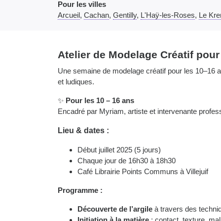
Pour les villes
Arcueil
,
Cachan
,
Gentilly
,
L'Haÿ-les-Roses
,
Le Kre
Atelier de Modelage Créatif pou
Une semaine de modelage créatif pour les 10–16 ans
et ludiques.
✨
Pour les 10 – 16 ans
Encadré par Myriam, artiste et intervenante profes
Lieu & dates :
Début juillet 2025 (5 jours)
Chaque jour de 16h30 à 18h30
Café Librairie Points Communs à Villejuif
Programme :
Découverte de l’argile
à travers des techni
Initiation à la matière
: contact, texture, mall