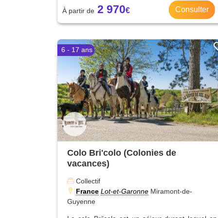
2 970
Consulter
6 - 17 ans
Colo Bri'colo (Colonies de
vacances)
Collectif
France
Lot-et-Garonne
Miramont-de-
Guyenne