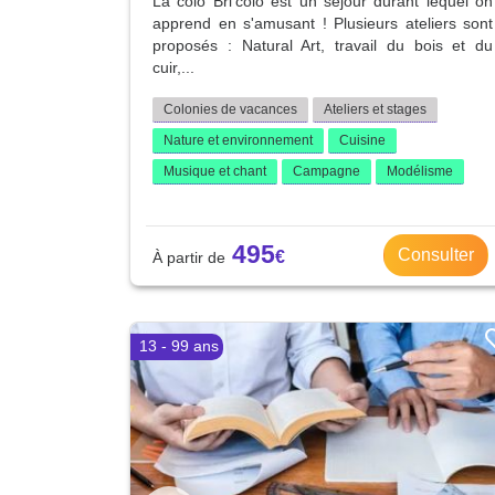
La colo Bri'colo est un séjour durant lequel on
apprend en s'amusant ! Plusieurs ateliers sont
proposés : Natural Art, travail du bois et du
cuir,...
Colonies de vacances
Ateliers et stages
Nature et environnement
Cuisine
Musique et chant
Campagne
Modélisme
495
Consulter
13 - 99 ans