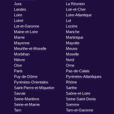
Jura
La Réunion
Landes
Loir-et-Cher
Loire
Loire-Atlantique
Loiret
Lot
Lot-et-Garonne
Lozère
Maine-et-Loire
Manche
Marne
Martinique
Mayenne
Mayotte
Meurthe-et-Moselle
Meuse
Morbihan
Moselle
Nièvre
Nord
Oise
Orne
Paris
Pas-de-Calais
Puy-de-Dôme
Pyrénées-Atlantiques
Pyrénées-Orientales
Rhône
Saint-Pierre-et-Miquelon
Sarthe
Savoie
Saône-et-Loire
Seine-Maritime
Seine-Saint-Denis
Seine-et-Marne
Somme
Tarn
Tarn-et-Garonne