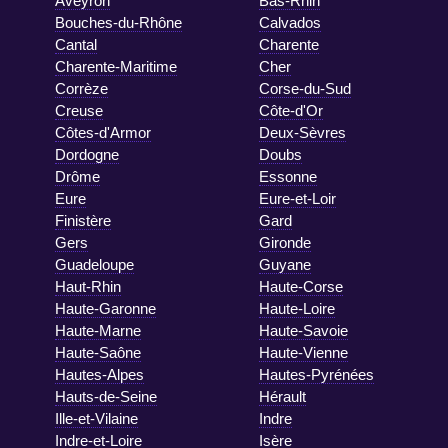
Aveyron
Bas-Rhin
Bouches-du-Rhône
Calvados
Cantal
Charente
Charente-Maritime
Cher
Corrèze
Corse-du-Sud
Creuse
Côte-d'Or
Côtes-d'Armor
Deux-Sèvres
Dordogne
Doubs
Drôme
Essonne
Eure
Eure-et-Loir
Finistère
Gard
Gers
Gironde
Guadeloupe
Guyane
Haut-Rhin
Haute-Corse
Haute-Garonne
Haute-Loire
Haute-Marne
Haute-Savoie
Haute-Saône
Haute-Vienne
Hautes-Alpes
Hautes-Pyrénées
Hauts-de-Seine
Hérault
Ille-et-Vilaine
Indre
Indre-et-Loire
Isère