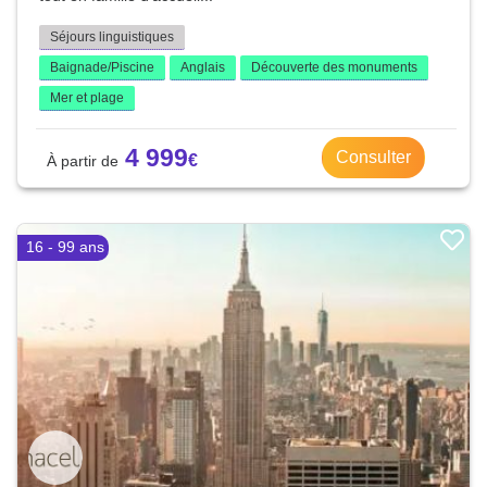
Séjours linguistiques
Baignade/Piscine
Anglais
Découverte des monuments
Mer et plage
4 999
Consulter
16 - 99 ans