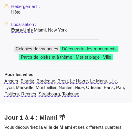
Hôtel
Etats-Unis
Miami, New York
Colonies de vacances
Découverte des monuments
Parcs de loisirs et à thème
Mer et plage
Ville
Pour les villes
Angers
,
Biarritz
,
Bordeaux
,
Brest
,
Le Havre
,
Le Mans
,
Lille
,
Lyon
,
Marseille
,
Montpellier
,
Nantes
,
Nice
,
Orléans
,
Paris
,
Pau
,
Poitiers
,
Rennes
,
Strasbourg
,
Toulouse
Jour 1 à 4 : Miami 🌴
Vous découvrirez
la ville de Miami
et ses différents quartiers