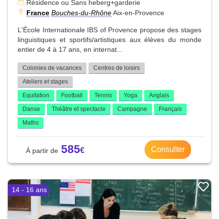
Résidence ou Sans heberg+garderie
France
Bouches-du-Rhône
Aix-en-Provence
L'École Internationale IBS of Provence propose des stages
linguistiques et sportifs/artistiques aux élèves du monde
entier de 4 à 17 ans, en internat...
Colonies de vacances
Centres de loisirs
Ateliers et stages
Equitation
Football
Tennis
Yoga
Anglais
Danse
Théâtre et spectacle
Campagne
Français
Maths
585
Consulter
14 - 16 ans