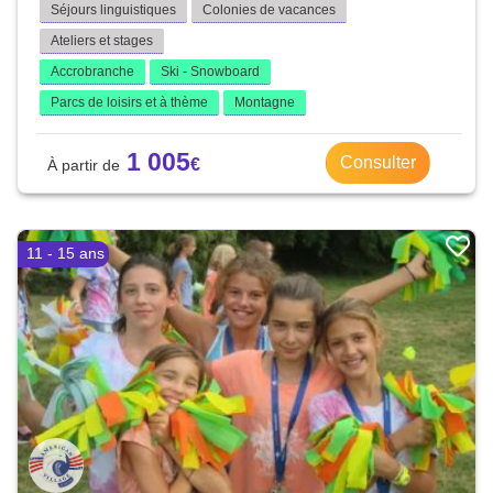
Séjours linguistiques
Colonies de vacances
Ateliers et stages
Accrobranche
Ski - Snowboard
Parcs de loisirs et à thème
Montagne
1 005
Consulter
11 - 15 ans