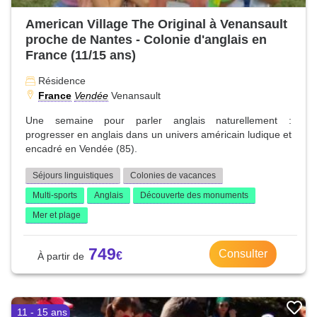
American Village The Original à Venansault
proche de Nantes - Colonie d'anglais en
France (11/15 ans)
Résidence
France
Vendée
Venansault
Une semaine pour parler anglais naturellement :
progresser en anglais dans un univers américain ludique et
encadré en Vendée (85).
Séjours linguistiques
Colonies de vacances
Multi-sports
Anglais
Découverte des monuments
Mer et plage
749
Consulter
11 - 15 ans