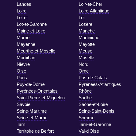
Landes
Loir-et-Cher
Loire
Loire-Atlantique
Loiret
Lot
Lot-et-Garonne
Lozère
Maine-et-Loire
Manche
Marne
Martinique
Mayenne
Mayotte
Meurthe-et-Moselle
Meuse
Morbihan
Moselle
Nièvre
Nord
Oise
Orne
Paris
Pas-de-Calais
Puy-de-Dôme
Pyrénées-Atlantiques
Pyrénées-Orientales
Rhône
Saint-Pierre-et-Miquelon
Sarthe
Savoie
Saône-et-Loire
Seine-Maritime
Seine-Saint-Denis
Seine-et-Marne
Somme
Tarn
Tarn-et-Garonne
Territoire de Belfort
Val-d'Oise