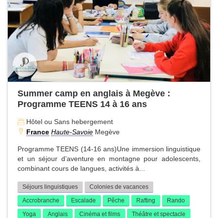
Summer camp en anglais à Megève :
Programme TEENS 14 à 16 ans
Hôtel ou Sans hebergement
France
Haute-Savoie
Megève
Programme TEENS (14-16 ans)Une immersion linguistique
et un séjour d’aventure en montagne pour adolescents,
combinant cours de langues, activités à...
Séjours linguistiques
Colonies de vacances
Accrobranche
Escalade
Pêche
Rafting
Rando
Yoga
Anglais
Cinéma et films
Théâtre et spectacle