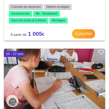
Colonies de vacances
Ateliers et stages
Accrobranche
Ski - Snowboard
Parcs de loisirs et à thème
Montagne
1 005
Consulter
10 - 17 ans