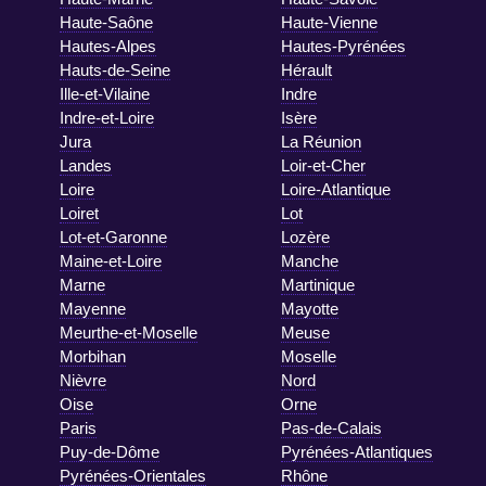
Haute-Saône
Haute-Vienne
Hautes-Alpes
Hautes-Pyrénées
Hauts-de-Seine
Hérault
Ille-et-Vilaine
Indre
Indre-et-Loire
Isère
Jura
La Réunion
Landes
Loir-et-Cher
Loire
Loire-Atlantique
Loiret
Lot
Lot-et-Garonne
Lozère
Maine-et-Loire
Manche
Marne
Martinique
Mayenne
Mayotte
Meurthe-et-Moselle
Meuse
Morbihan
Moselle
Nièvre
Nord
Oise
Orne
Paris
Pas-de-Calais
Puy-de-Dôme
Pyrénées-Atlantiques
Pyrénées-Orientales
Rhône