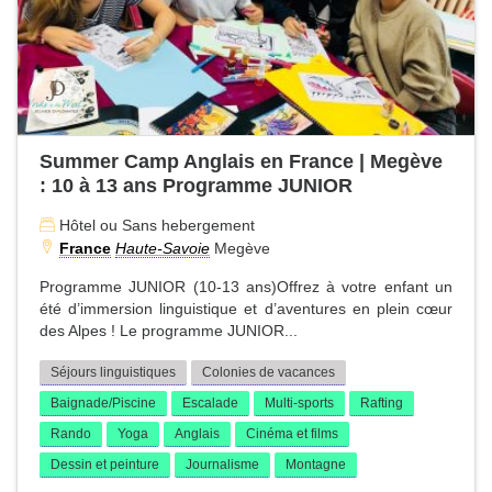
Summer Camp Anglais en France | Megève
: 10 à 13 ans Programme JUNIOR
Hôtel ou Sans hebergement
France
Haute-Savoie
Megève
Programme JUNIOR (10-13 ans)Offrez à votre enfant un
été d’immersion linguistique et d’aventures en plein cœur
des Alpes ! Le programme JUNIOR...
Séjours linguistiques
Colonies de vacances
Baignade/Piscine
Escalade
Multi-sports
Rafting
Rando
Yoga
Anglais
Cinéma et films
Dessin et peinture
Journalisme
Montagne