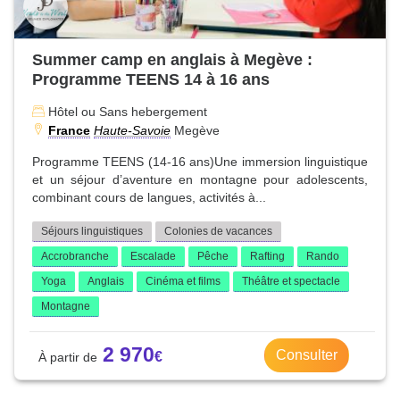
Summer camp en anglais à Megève :
Programme TEENS 14 à 16 ans
Hôtel ou Sans hebergement
France
Haute-Savoie
Megève
Programme TEENS (14-16 ans)Une immersion linguistique
et un séjour d’aventure en montagne pour adolescents,
combinant cours de langues, activités à...
Séjours linguistiques
Colonies de vacances
Accrobranche
Escalade
Pêche
Rafting
Rando
Yoga
Anglais
Cinéma et films
Théâtre et spectacle
Montagne
2 970
Consulter