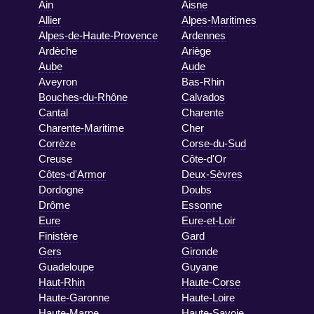
Ain
Aisne
Allier
Alpes-Maritimes
Alpes-de-Haute-Provence
Ardennes
Ardèche
Ariège
Aube
Aude
Aveyron
Bas-Rhin
Bouches-du-Rhône
Calvados
Cantal
Charente
Charente-Maritime
Cher
Corrèze
Corse-du-Sud
Creuse
Côte-d'Or
Côtes-d'Armor
Deux-Sèvres
Dordogne
Doubs
Drôme
Essonne
Eure
Eure-et-Loir
Finistère
Gard
Gers
Gironde
Guadeloupe
Guyane
Haut-Rhin
Haute-Corse
Haute-Garonne
Haute-Loire
Haute-Marne
Haute-Savoie